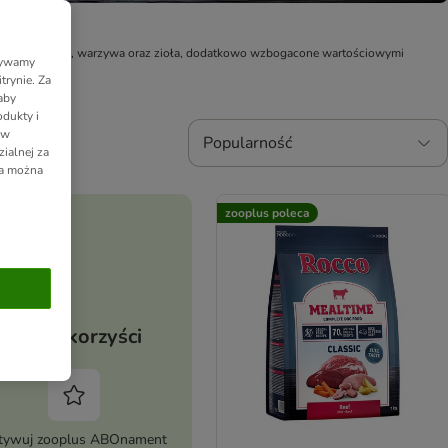
pełnoziarniste, warzywa oraz zioła, dodatkowo wzbogacone wartościowymi 
Używamy
trynie. Za
aby
dukty i
 w
Popularność
ialnej za
ia można
zooplus poleca
Twoje korzyści
tywuj zooplus ABOnament