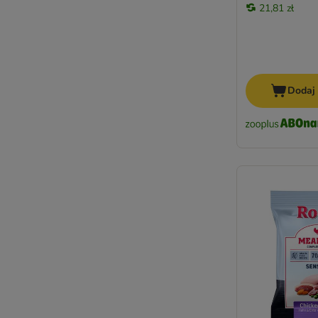
Pitti Boris
21,81 zł
PrimaDog
Primal
PURINA Dog Chow
Purina Friskies
Dodaj
PURINA ONE
PURINA PRO PLAN
PURINA PRO PLAN Veterinary Diets
Prolife
Purizon
Rafi
RINTI
Rocco
Rocco Diet Care
Rosie's Farm
Royal Canin Breed
Royal Canin CARE Nutrition
Royal Canin Club / Selection