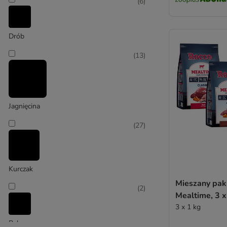
Concept for Life Veterinary Diet
(
6
)
Crave
Coya
Drób
Dingo
Disugual
(
13
)
Duży 26-45 kg
DOGGY Dog
Dog´s Love
(
33
)
Dogs'n Tiger
Dolina Noteci
Jagnięcina
Edgard & Cooper
(
27
)
Eukanuba
Eukanuba Veterinary Diets
Euro Premium
Bardzo duży > 45 kg
Farmina
Kurczak
FitActive
Mieszany pak
(
2
)
Fitmin
Mealtime, 3 x
Fokker
3 x 1 kg
Forza 10
Ryba