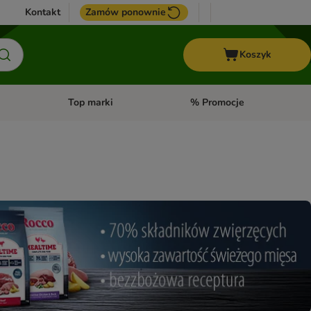
Kontakt
Zamów ponownie
Koszyk
Top marki
% Promocje
yka
u kategorii: Ptaki
Otwórz menu kategorii: Konie
Otwórz menu kategorii: Top m