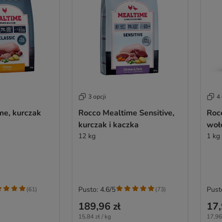
3 opcji
4 
me, kurczak
Rocco Mealtime Sensitive,
Rocc
kurczak i kaczka
woł
12 kg
1 kg
Pusto: 4.6/5
Pust
(
61
)
(
73
)
189,96 zł
17,
15,84 zł / kg
17,96 