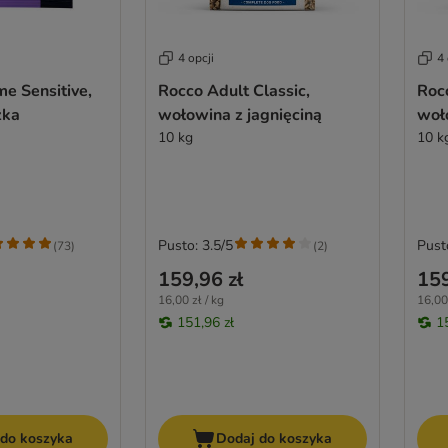
4 opcji
4 
e Sensitive,
Rocco Adult Classic,
Rocc
zka
wołowina z jagnięciną
woł
10 kg
10 k
Pusto: 3.5/5
Pust
(
73
)
(
2
)
159,96 zł
159
16,00 zł / kg
16,00 
151,96 zł
1
 do koszyka
Dodaj do koszyka