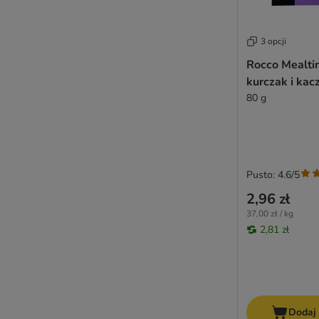
Royal Canin Size
Royal Canin Veterinary
Schesir
3 opcji
Simpsons Premium
Rocco Mealtim
Smolke
kurczak i kac
SPECIFIC Veterinary Diet
80 g
Taste of the Wild
Tropidog
Trovet
Wellness Core
Pusto: 4.6/5
Wiejska Zagroda
2,96 zł
Wolf of Wilderness
37,00 zł / kg
WOW
2,81 zł
Virbac Veterinary HPM
Virbac Veterinary HPM (karma
dietetyczna)
Yarrah Bio
ZiwiPeak
Dodaj