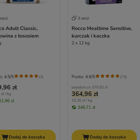
opcji
3 opcji
o Adult Classic,
Rocco Mealtime Sensitive,
owina z łososiem
kurczak i kaczka
g
2 x 12 kg
o: 4.5/5
Pusto: 4.6/5
(
2
)
(
73
)
,96 zł
pojedynczo
379,92 zł
364,96 zł
zł / kg
51,96 zł
15,20 zł / kg
346,71 zł
Dodaj do koszyka
Dodaj do koszyka