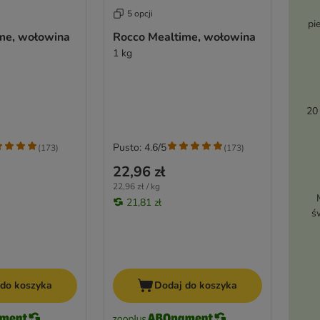
5 opcji
pi
me, wołowina
Rocco Mealtime, wołowina
1 kg
20
Pusto: 4.6/5
(
173
)
(
173
)
22,96 zł
22,96 zł / kg
21,81 zł
ś
 do koszyka
Dodaj do koszyka