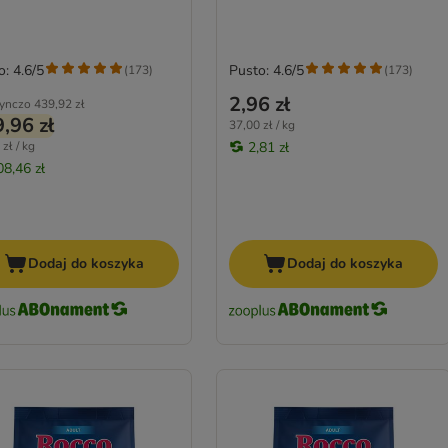
o: 4.6/5
Pusto: 4.6/5
(
173
)
(
173
)
2,96 zł
ynczo
439,92 zł
,96 zł
37,00 zł / kg
zł / kg
2,81 zł
08,46 zł
Dodaj do koszyka
Dodaj do koszyka