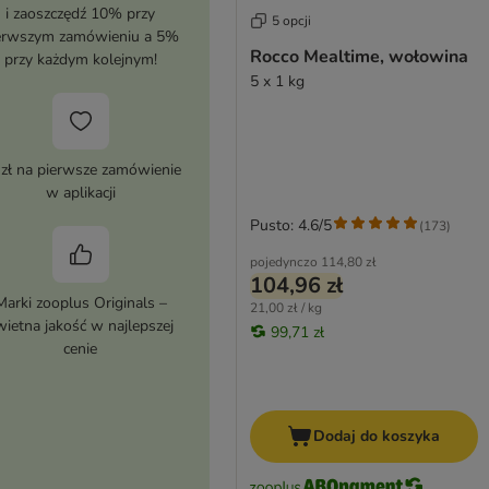
i zaoszczędź 10% przy
5 opcji
erwszym zamówieniu a 5%
Rocco Mealtime, wołowina
przy każdym kolejnym!
5 x 1 kg
 zł na pierwsze zamówienie
w aplikacji
Pusto: 4.6/5
(
173
)
pojedynczo
114,80 zł
104,96 zł
Marki zooplus Originals –
21,00 zł / kg
wietna jakość w najlepszej
99,71 zł
cenie
Dodaj do koszyka