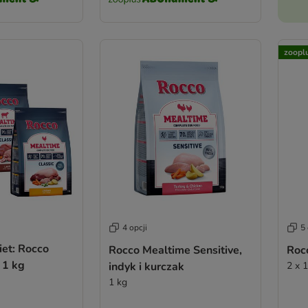
zoopl
4 opcji
5 
iet: Rocco
Rocco Mealtime Sensitive,
Roc
 1 kg
indyk i kurczak
2 x 
1 kg