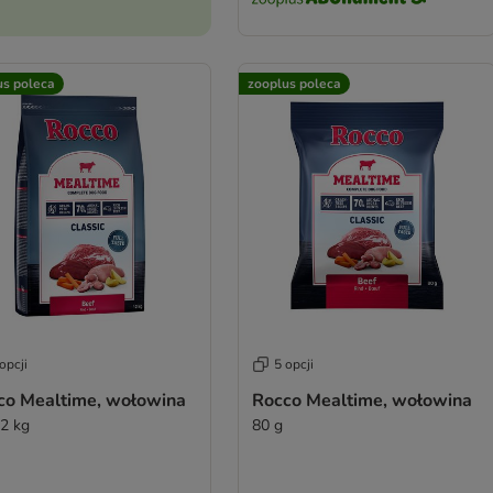
us poleca
zooplus poleca
opcji
5 opcji
co Mealtime, wołowina
Rocco Mealtime, wołowina
12 kg
80 g