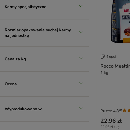
Lupo Sensitiv - Special Diet
Karmy specjalistyczne
MAC's
Magnussons
Markus-Mühle
Rozmiar opakowania suchej karmy
Mera Dog
na jednostkę
Monge
Natura Diet
Natural Greatness
4 opcji
Cena za kg
Natural Trainer
Rocco Mealti
Natural Trainer
1 kg
Nature's Variety
Nutriplus
Ocena
Nutrivet
Opti Life
Optimanova
Wyprodukowano w
Pan Mięsko
Pusto: 4.8/5
Pedigree
22,96 zł
Perfect Fit
22,96 zł / kg