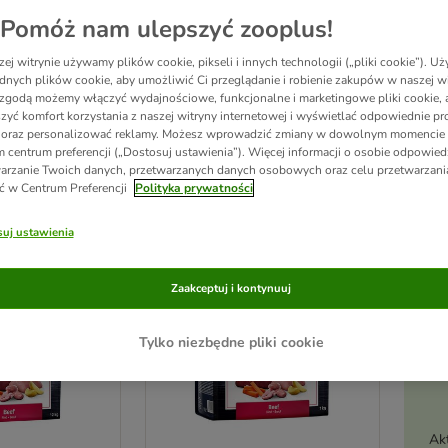
Pomóż nam ulepszyć zooplus!
o wysokowartościowe pożywienie, w skład którego wchodzą drobne płatki, płatki 
ej witrynie używamy plików cookie, pikseli i innych technologii („pliki cookie”). 
ami. Wprowadza ona urozmaicenie do diety Twojego psa, a także dodaje mu energii.
dnych plików cookie, aby umożliwić Ci przeglądanie i robienie zakupów w naszej wi
zgodą możemy włączyć wydajnościowe, funkcjonalne i marketingowe pliki cookie, 
zyć komfort korzystania z naszej witryny internetowej i wyświetlać odpowiednie pro
 oraz personalizować reklamy. Możesz wprowadzić zmiany w dowolnym momencie
ków
 centrum preferencji („Dostosuj ustawienia”). Więcej informacji o osobie odpowiedz
arzanie Twoich danych, przetwarzanych danych osobowych oraz celu przetwarzan
ć w Centrum Preferencji
Polityka prywatności
ve been changed
zooplus poleca
uj ustawienia
Zaakceptuj i kontynuuj
Tylko niezbędne pliki cookie
Ak