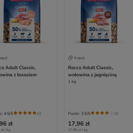
opcji
4 opcji
o Adult Classic,
Rocco Adult Classic,
owina z łososiem
wołowina z jagnięciną
1 kg
o: 4.5/5
Pusto: 3.5/5
(
2
)
(
2
)
96 zł
17,96 zł
zł / kg
17,96 zł / kg