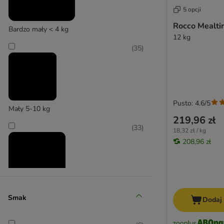
5 opcji
bosch
Bosch My Friend
Rocco Mealti
Bardzo mały < 4 kg
Bozita
12 kg
(
35
)
Bozita Robur
Brekkies
Briantos
Brit
BugBell
Pusto: 4.6/5
Mały 5-10 kg
Burns
219,96 zł
Butcher's
(
33
)
18,32 zł / kg
Calibra
208,96 zł
Carnilove
Carrier
Cavom
Cesar
Średni 11-25 kg
Smak
Chappi
Dodaj
Concept for Life
(
33
)