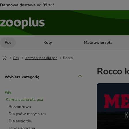
Darmowa dostawa od 99 zł *
Psy
Koty
Małe zwierzęta
Otwórz menu kategorii: Psy
Otwórz menu kategorii: Kot
Psy
Karma sucha dla psa
Rocco
Rocco 
Wybierz kategorię
Psy
Karma sucha dla psa
Bezzbożowa
Dla psów małych ras
Dla seniorów
Hipoalergiczna