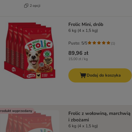
2 opcji
Frolic Mini, drób
6 kg (4 x 1,5 kg)
Pusto: 5/5
(
1
)
89,96 zł
15,00 zł / kg
Dodaj do koszyka
rodukt wyprzedany
Frolic z wołowiną, marchwią
i zbożami
6 kg (4 x 1,5 kg)