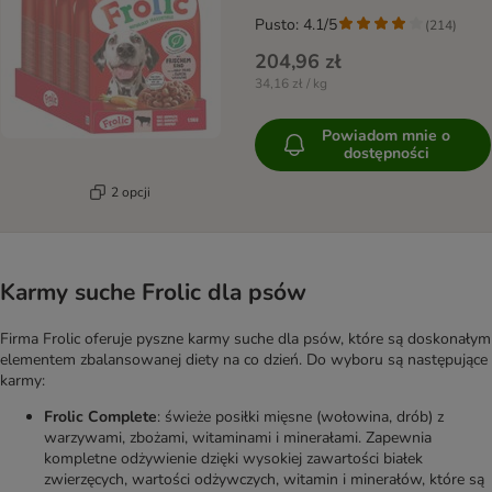
Pusto: 4.1/5
(
214
)
204,96 zł
34,16 zł / kg
Powiadom mnie o
dostępności
2 opcji
Karmy suche Frolic dla psów
Firma Frolic oferuje pyszne karmy suche dla psów, które są doskonałym
elementem zbalansowanej diety na co dzień. Do wyboru są następujące
karmy:
Frolic Complete
: świeże posiłki mięsne (wołowina, drób) z
warzywami, zbożami, witaminami i minerałami. Zapewnia
kompletne odżywienie dzięki wysokiej zawartości białek
zwierzęcych, wartości odżywczych, witamin i minerałów, które są