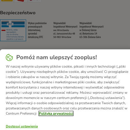
Bezpieczeństwo
Security
Security
Security
Security
Pomóż nam ulepszyć zooplus!
O nas
Kariera - Kraków
Kariera - Wrocław
W naszej witrynie używamy plików cookie, pikseli i innych technologii („pliki
Regulamin sklepu
Polityka prywatności
Impressum
cookie”). Używamy niezbędnych plików cookie, aby umożliwić Ci przeglądanie
Corporate Website
Formularz odstąpienia od umowy
Kontakt
i robienie zakupów w naszej witrynie. Za Twoją zgodą możemy włączyć
wydajnościowe, funkcjonalne i marketingowe pliki cookie, aby zwiększyć
Informacje o przesyłce
Metody płatności
Program partnerski
komfort korzystania z naszej witryny internetowej i wyświetlać odpowiednie
Korzyści
DSA
Oświadczenie o dostępności
produkty i usługi oraz personalizować reklamy. Możesz wprowadzić zmiany w
dowolnym momencie w naszym centrum preferencji („Dostosuj ustawienia”).
Więcej informacji o osobie odpowiedzialnej za przetwarzanie Twoich danych,
© zooplus SE
2026
przetwarzanych danych osobowych oraz celu przetwarzania można znaleźć w
Centrum Preferencji
Polityka prywatności
Dostosuj ustawienia