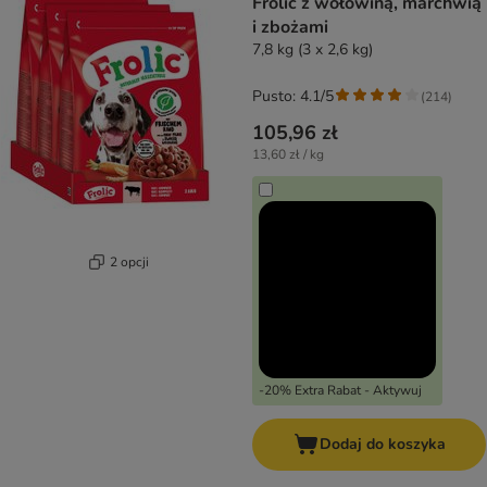
Frolic z wołowiną, marchwią
i zbożami
7,8 kg (3 x 2,6 kg)
Pusto: 4.1/5
(
214
)
105,96 zł
13,60 zł / kg
2 opcji
-20% Extra Rabat - Aktywuj
Dodaj do koszyka