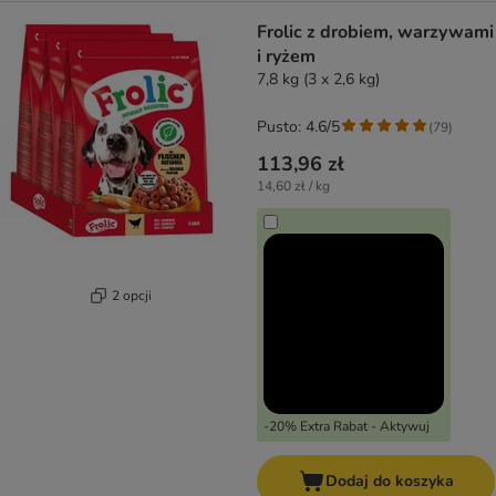
Frolic z drobiem, warzywami
i ryżem
7,8 kg (3 x 2,6 kg)
Pusto: 4.6/5
(
79
)
113,96 zł
14,60 zł / kg
2 opcji
-20% Extra Rabat - Aktywuj
Dodaj do koszyka