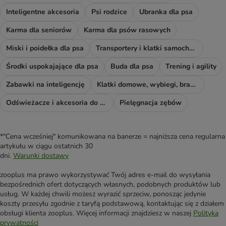
Inteligentne akcesoria
Psi rodzice
Ubranka dla psa
Karma dla seniorów
Karma dla psów rasowych
Miski i poidełka dla psa
Transportery i klatki samochodowe
Środki uspokajające dla psa
Buda dla psa
Trening i agility
Zabawki na inteligencję
Klatki domowe, wybiegi, bramki i rampy
Odświeżacze i akcesoria do sprzątania
Pielęgnacja zębów
*"Cena wcześniej" komunikowana na banerze = najniższa cena regularna
artykułu w ciągu ostatnich 30
dni.
Warunki dostawy
zooplus ma prawo wykorzystywać Twój adres e-mail do wysyłania
bezpośrednich ofert dotyczących własnych, podobnych produktów lub
usług. W każdej chwili możesz wyrazić sprzeciw, ponosząc jedynie
koszty przesyłu zgodnie z taryfą podstawową, kontaktując się z działem
obsługi klienta zooplus. Więcej informacji znajdziesz w naszej
Polityka
prywatności