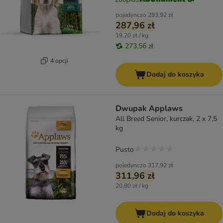
pojedynczo
293,92 zł
287,96 zł
19,20 zł / kg
273,56 zł
4 opcji
Dodaj do koszyka
Dwupak Applaws
All Breed Senior, kurczak, 2 x 7,5
kg
Pusto
pojedynczo
317,92 zł
311,96 zł
20,80 zł / kg
Dodaj do koszyka