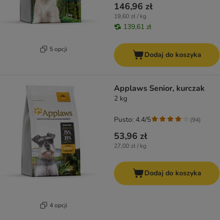
146,96 zł
19,60 zł / kg
139,61 zł
5 opcji
Dodaj do koszyka
Applaws Senior, kurczak
2 kg
Pusto: 4.4/5
(
94
)
53,96 zł
27,00 zł / kg
Dodaj do koszyka
4 opcji