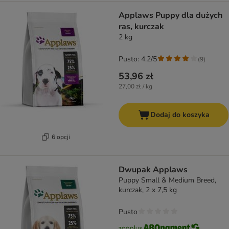
Applaws Puppy dla dużych
ras, kurczak
2 kg
Pusto: 4.2/5
(
9
)
53,96 zł
27,00 zł / kg
Dodaj do koszyka
6 opcji
Dwupak Applaws
Puppy Small & Medium Breed,
kurczak, 2 x 7,5 kg
Pusto