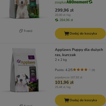
299,96 zł
20,00 zł / kg
284,96 zł
5 opcji
Dodaj do koszyka
Applaws Puppy dla dużych
ras, kurczak
2 x 2 kg
Pusto: 4.2/5
(
9
)
pojedynczo
107,92 zł
101,96 zł
25,48 zł / kg
Dodaj do koszyka
6 opcji