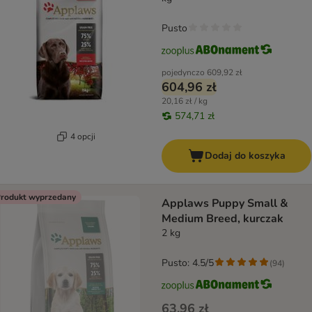
Pusto
pojedynczo
609,92 zł
604,96 zł
20,16 zł / kg
574,71 zł
4 opcji
Dodaj do koszyka
rodukt wyprzedany
Applaws Puppy Small &
Medium Breed, kurczak
2 kg
Pusto: 4.5/5
(
94
)
63,96 zł