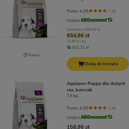
Pusto: 4.2/5
(
9
)
pojedynczo
659,92 zł
654,96 zł
21,84 zł / kg
622,21 zł
6 opcji
Dodaj do koszyka
Applaws Puppy dla dużych
ras, kurczak
7,5 kg
Pusto: 4.2/5
(
9
)
158,96 zł