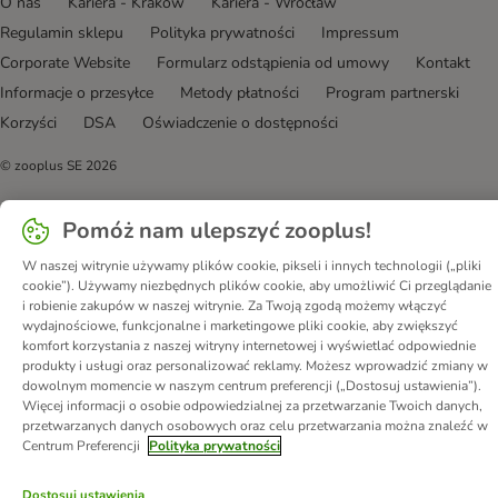
O nas
Kariera - Kraków
Kariera - Wrocław
Regulamin sklepu
Polityka prywatności
Impressum
Corporate Website
Formularz odstąpienia od umowy
Kontakt
Informacje o przesyłce
Metody płatności
Program partnerski
Korzyści
DSA
Oświadczenie o dostępności
© zooplus SE
2026
Pomóż nam ulepszyć zooplus!
W naszej witrynie używamy plików cookie, pikseli i innych technologii („pliki
cookie”). Używamy niezbędnych plików cookie, aby umożliwić Ci przeglądanie
i robienie zakupów w naszej witrynie. Za Twoją zgodą możemy włączyć
wydajnościowe, funkcjonalne i marketingowe pliki cookie, aby zwiększyć
komfort korzystania z naszej witryny internetowej i wyświetlać odpowiednie
produkty i usługi oraz personalizować reklamy. Możesz wprowadzić zmiany w
dowolnym momencie w naszym centrum preferencji („Dostosuj ustawienia”).
Więcej informacji o osobie odpowiedzialnej za przetwarzanie Twoich danych,
przetwarzanych danych osobowych oraz celu przetwarzania można znaleźć w
Centrum Preferencji
Polityka prywatności
Dostosuj ustawienia