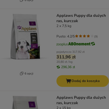
Applaws Puppy dla dużych
ras, kurczak
2 x 7,5 kg
Pusto: 4.2/5
(
9
)
pojedynczo
317,92 zł
311,96 zł
20,80 zł / kg
296,36 zł
6 opcji
Dodaj do koszyka
Applaws Puppy dla dużych
ras, kurczak
2 x 15 kg