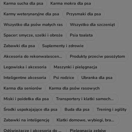
Karma sucha dla psa
Karma mokra dla psa
Karmy weterynaryjne dla psa
Przysmaki dla psa
Wszystko dla psów małych ras
Wszystko dla szczeniąt
Spacer: smycze, szelki i obroże
Psia toaleta
Zabawki dla psa
Suplementy i zdrowie
Akcesoria do rekonwalescencji
Produkty przeciw pasożytom
Legowiska i akcesoria
Maszynki i pielęgnacja
Inteligentne akcesoria
Psi rodzice
Ubranka dla psa
Karma dla seniorów
Karma dla psów rasowych
Miski i poidełka dla psa
Transportery i klatki samochodowe
Środki uspokajające dla psa
Buda dla psa
Trening i agility
Zabawki na inteligencję
Klatki domowe, wybiegi, bramki i rampy
Odświeżacze i akcesoria do sprzątania
Pielęgnacja zębów