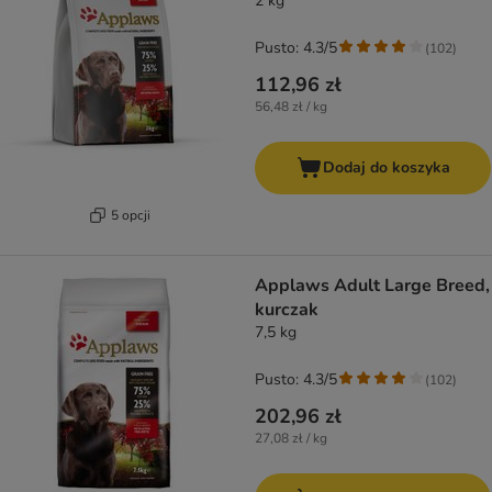
2 kg
Pusto: 4.3/5
(
102
)
112,96 zł
56,48 zł / kg
Dodaj do koszyka
5 opcji
Applaws Adult Large Breed,
kurczak
7,5 kg
Pusto: 4.3/5
(
102
)
202,96 zł
27,08 zł / kg