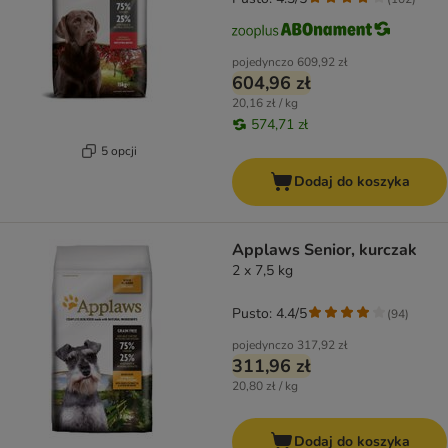
pojedynczo
609,92 zł
604,96 zł
20,16 zł / kg
574,71 zł
5 opcji
Dodaj do koszyka
Applaws Senior, kurczak
2 x 7,5 kg
Pusto: 4.4/5
(
94
)
pojedynczo
317,92 zł
311,96 zł
20,80 zł / kg
Dodaj do koszyka