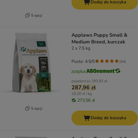
Dodaj do koszyka
5 opcji
Applaws Puppy Small &
Medium Breed, kurczak
2 x 7,5 kg
Pusto: 4.5/5
(
94
)
pojedynczo
293,92 zł
287,96 zł
19,20 zł / kg
273,56 zł
5 opcji
Dodaj do koszyka