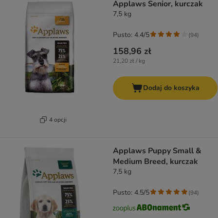
Applaws Senior, kurczak
7,5 kg
Pusto: 4.4/5
(
94
)
158,96 zł
21,20 zł / kg
Dodaj do koszyka
4 opcji
Applaws Puppy Small &
Medium Breed, kurczak
7,5 kg
Pusto: 4.5/5
(
94
)