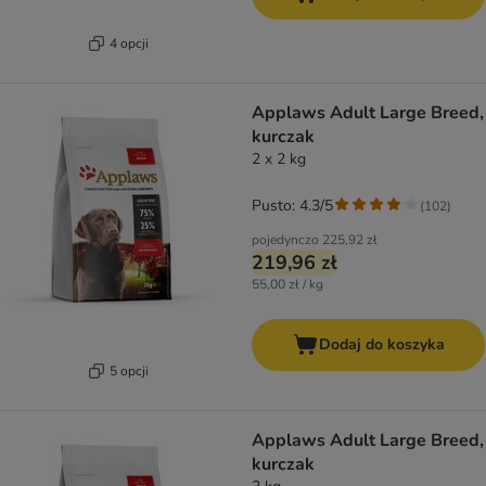
4 opcji
Applaws Adult Large Breed,
kurczak
2 x 2 kg
Pusto: 4.3/5
(
102
)
pojedynczo
225,92 zł
219,96 zł
55,00 zł / kg
Dodaj do koszyka
5 opcji
Applaws Adult Large Breed,
kurczak