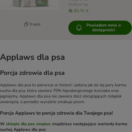
32,00 zł / kg
60,76 zł
5 opcji
Powiadom mnie o
dostępności
Applaws dla psa
Porcja zdrowia dla psa
Applaws dla psa to pierwsza w historii i jedyna jak do tej pory karma
sucha dla psa, która zawiera 75% hipoalergicznego kurczaka oraz
jagnięciny. Applaws dla psa nie zawiera zbóż obciążających żołądek
zwierzęcia, a ponadto wyraźnie smakuje psom.
Porcja Applaws to porcja zdrowia dla Twojego psa!
W
sklepie dla psa zooplus
znajdziesz następujące warianty karmy
suchej Applaws dla psa: