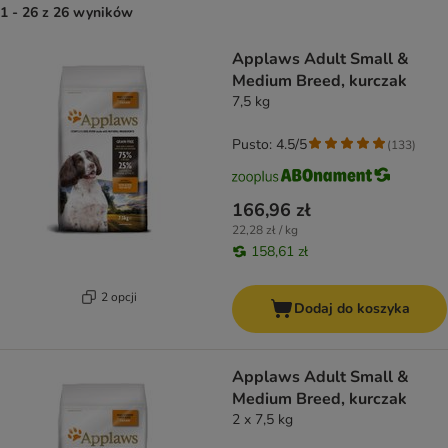
1 - 26 z 26 wyników
product items have been changed
Applaws Adult Small &
Medium Breed, kurczak
7,5 kg
Pusto: 4.5/5
(
133
)
166,96 zł
22,28 zł / kg
158,61 zł
2 opcji
Dodaj do koszyka
Applaws Adult Small &
Medium Breed, kurczak
2 x 7,5 kg