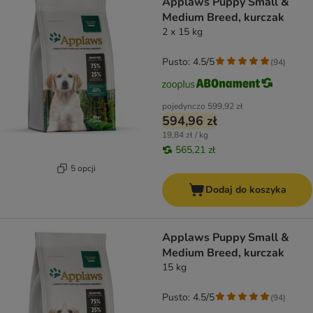
Applaws Puppy Small &
Medium Breed, kurczak
2 x 15 kg
Pusto: 4.5/5
(
94
)
pojedynczo
599,92 zł
594,96 zł
19,84 zł / kg
565,21 zł
5 opcji
Dodaj do koszyka
Applaws Puppy Small &
Medium Breed, kurczak
15 kg
Pusto: 4.5/5
(
94
)