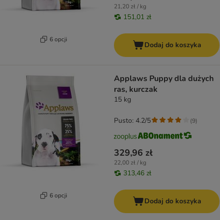
21,20 zł / kg
151,01 zł
6 opcji
Dodaj do koszyka
Applaws Puppy dla dużych
ras, kurczak
15 kg
Pusto: 4.2/5
(
9
)
329,96 zł
22,00 zł / kg
313,46 zł
6 opcji
Dodaj do koszyka