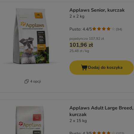
Applaws Senior, kurczak
2 x 2 kg
Pusto: 4.4/5
(
94
)
pojedynczo
107,92 zł
101,96 zł
25,48 zł / kg
Dodaj do koszyka
4 opcji
Applaws Adult Large Breed,
kurczak
2 x 15 kg
Pusto: 4.3/5
(
102
)