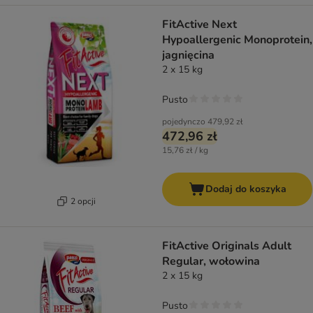
FitActive Next
Hypoallergenic Monoprotein,
jagnięcina
2 x 15 kg
Pusto
pojedynczo
479,92 zł
472,96 zł
15,76 zł / kg
Dodaj do koszyka
2 opcji
FitActive Originals Adult
Regular, wołowina
2 x 15 kg
Pusto