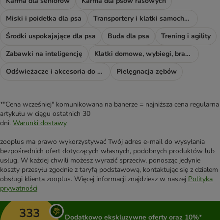
Karma dla seniorów
Karma dla psów rasowych
Miski i poidełka dla psa
Transportery i klatki samochodowe
Środki uspokajające dla psa
Buda dla psa
Trening i agility
Zabawki na inteligencję
Klatki domowe, wybiegi, bramki i rampy
Odświeżacze i akcesoria do sprzątania
Pielęgnacja zębów
*"Cena wcześniej" komunikowana na banerze = najniższa cena regularna
artykułu w ciągu ostatnich 30
dni.
Warunki dostawy
zooplus ma prawo wykorzystywać Twój adres e-mail do wysyłania
bezpośrednich ofert dotyczących własnych, podobnych produktów lub
usług. W każdej chwili możesz wyrazić sprzeciw, ponosząc jedynie
koszty przesyłu zgodnie z taryfą podstawową, kontaktując się z działem
obsługi klienta zooplus. Więcej informacji znajdziesz w naszej
Polityka
prywatności
333
Dodatkowo ekskluzywne oferty oraz 10%*