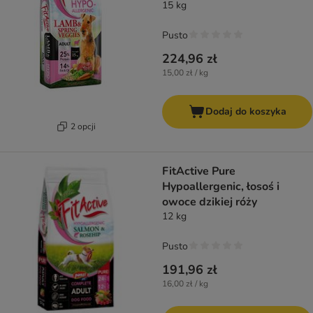
15 kg
Pusto
224,96 zł
15,00 zł / kg
Dodaj do koszyka
2 opcji
FitActive Pure
Hypoallergenic, łosoś i
owoce dzikiej róży
12 kg
Pusto
191,96 zł
16,00 zł / kg