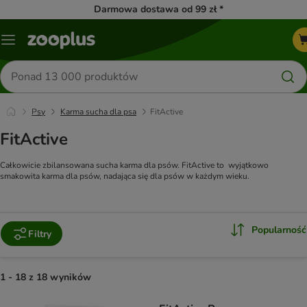
Darmowa dostawa od 99 zł *
Menu
Szukaj
produktów
Psy
Karma sucha dla psa
FitActive
FitActive
Całkowicie zbilansowana sucha karma dla psów. FitActive to wyjątkowo
smakowita karma dla psów, nadająca się dla psów w każdym wieku.
Popularność
Filtry
1 - 18 z 18 wyników
product items have been changed