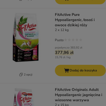
FitActive Pure
Hypoallergenic, łosoś i
owoce dzikiej róży
2 x 12 kg
Pusto
pojedynczo
383,92 zł
377,96 zł
15,76 zł / kg
Dodaj do koszyka
2 opcji
FitActive Originals Adult
Hypoallergenic jagnięcina i
wiosenne warzywa
2 x 15 kg