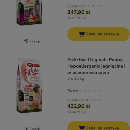
pojedynczo
353,92 zł
347,96 zł
11,60 zł / kg
Dodaj do koszyka
2 opcji
FitActive Originals Puppy
Hypoallergenic jagnięcina i
wiosenne warzywa
2 x 15 kg
Pusto
pojedynczo
439,92 zł
432,96 zł
14,44 zł / kg
Dodaj do koszyka
2 opcji