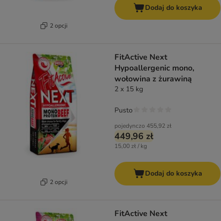
Dodaj do koszyka
2 opcji
FitActive Next
Hypoallergenic mono,
wołowina z żurawiną
2 x 15 kg
Pusto
pojedynczo
455,92 zł
449,96 zł
15,00 zł / kg
Dodaj do koszyka
2 opcji
FitActive Next