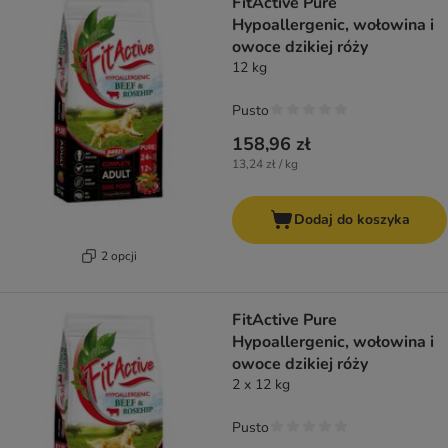
FitActive Pure
Hypoallergenic, wołowina i
owoce dzikiej róży
12 kg
Pusto
158,96 zł
13,24 zł / kg
Dodaj do koszyka
2 opcji
FitActive Pure
Hypoallergenic, wołowina i
owoce dzikiej róży
2 x 12 kg
Pusto