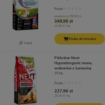
Pusto
pojedynczo
355,92 zł
349,96 zł
14,60 zł / kg
Dodaj do koszyka
2 opcji
FitActive Next
Hypoallergenic mono,
wołowina z żurawiną
15 kg
Pusto
227,96 zł
15,20 zł / kg