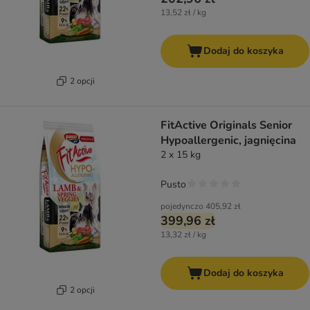
13,52 zł / kg
Dodaj do koszyka
2 opcji
FitActive Originals Senior
Hypoallergenic, jagnięcina
2 x 15 kg
Pusto
pojedynczo
405,92 zł
399,96 zł
13,32 zł / kg
Dodaj do koszyka
2 opcji