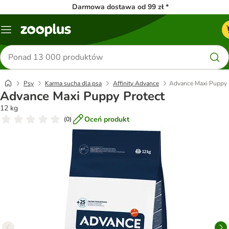
Darmowa dostawa od 99 zł *
Menu
Szukaj
produktów
Psy
Karma sucha dla psa
Affinity Advance
Advance Maxi Puppy 
Advance Maxi Puppy Protect
12 kg
Oceń produkt
(
0
)