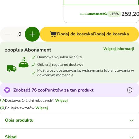
259,20
-15%
Dodaj do koszyka
Dodaj do koszyka
Więcej informacji
zooplus Abonament
Darmowa wysyłka od 99 zł
Odbieraj regularne dostawy
Możliwość dostosowania, wstrzymania lub anulowania w
dowolnym momencie
Zdobądź 76 zooPunktów za ten produkt
Dostawa: 1-2 dni roboczych*.
Więcej
Polityka zwrotów
Więcej
Opis produktu
Skład