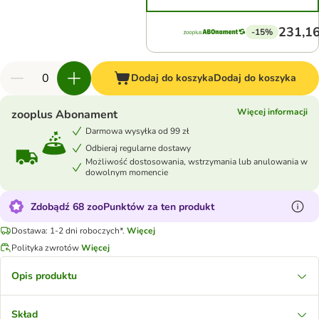
231,16
-15%
Dodaj do koszyka
Dodaj do koszyka
Więcej informacji
zooplus Abonament
Darmowa wysyłka od 99 zł
Odbieraj regularne dostawy
Możliwość dostosowania, wstrzymania lub anulowania w
dowolnym momencie
Zdobądź 68 zooPunktów za ten produkt
Dostawa: 1-2 dni roboczych*.
Więcej
Polityka zwrotów
Więcej
Opis produktu
Skład