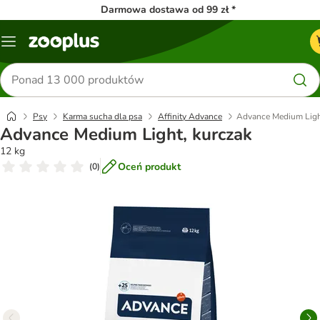
Darmowa dostawa od 99 zł *
Menu
Szukaj
produktów
Psy
Karma sucha dla psa
Affinity Advance
Advance Medium Ligh
Advance Medium Light, kurczak
12 kg
Oceń produkt
(
0
)