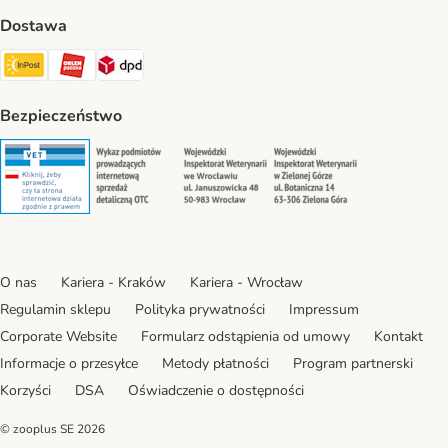
Dostawa
Paczkomat® Shipping Method
ORLEN Paczka Shipping Method
DPD Shipping Method
Bezpieczeństwo
Security
Security
Security
Security
O nas
Kariera - Kraków
Kariera - Wrocław
Regulamin sklepu
Polityka prywatności
Impressum
Corporate Website
Formularz odstąpienia od umowy
Kontakt
Informacje o przesyłce
Metody płatności
Program partnerski
Korzyści
DSA
Oświadczenie o dostępności
© zooplus SE
2026