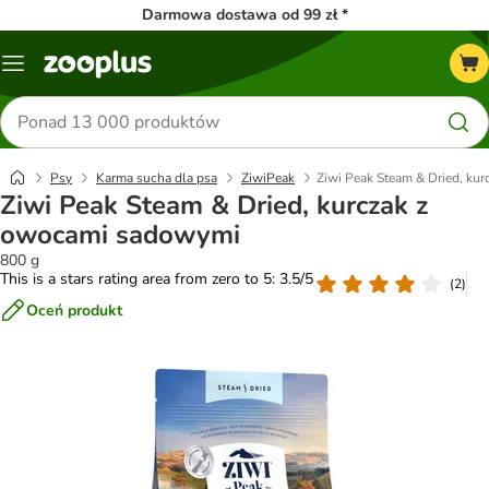
Darmowa dostawa od 99 zł *
Menu
Szukaj
produktów
Psy
Karma sucha dla psa
ZiwiPeak
Ziwi Peak Steam & Dried, ku
Ziwi Peak Steam & Dried, kurczak z
owocami sadowymi
800 g
This is a stars rating area from zero to 5: 3.5/5
(
2
)
Oceń produkt