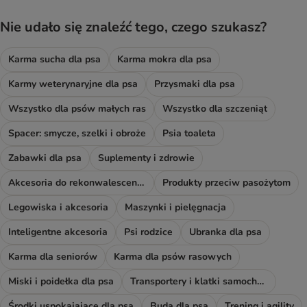
Nie udało się znaleźć tego, czego szukasz?
Karma sucha dla psa
Karma mokra dla psa
Karmy weterynaryjne dla psa
Przysmaki dla psa
Wszystko dla psów małych ras
Wszystko dla szczeniąt
Spacer: smycze, szelki i obroże
Psia toaleta
Zabawki dla psa
Suplementy i zdrowie
Akcesoria do rekonwalescencji
Produkty przeciw pasożytom
Legowiska i akcesoria
Maszynki i pielęgnacja
Inteligentne akcesoria
Psi rodzice
Ubranka dla psa
Karma dla seniorów
Karma dla psów rasowych
Miski i poidełka dla psa
Transportery i klatki samochodowe
Środki uspokajające dla psa
Buda dla psa
Trening i agility