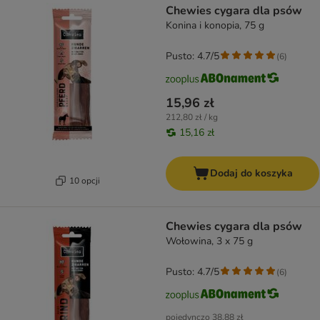
Chewies cygara dla psów
Konina i konopia, 75 g
Pusto: 4.7/5
(
6
)
15,96 zł
212,80 zł / kg
15,16 zł
Dodaj do koszyka
10 opcji
Chewies cygara dla psów
Wołowina, 3 x 75 g
Pusto: 4.7/5
(
6
)
pojedynczo
38,88 zł