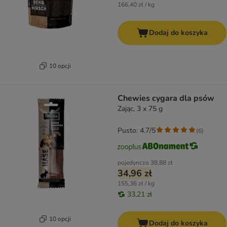
166,40 zł / kg
Dodaj do koszyka
10 opcji
Chewies cygara dla psów
Zając, 3 x 75 g
Pusto: 4.7/5
(
6
)
pojedynczo
38,88 zł
34,96 zł
155,36 zł / kg
33,21 zł
10 opcji
Dodaj do koszyka