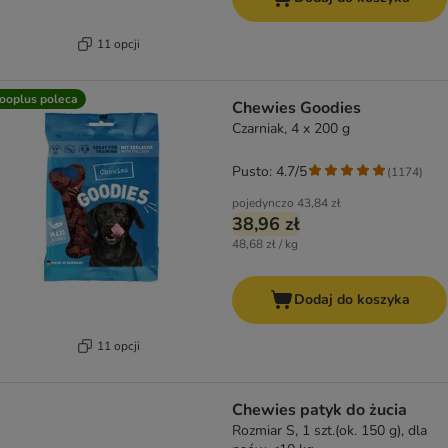
11 opcji
ooplus poleca
Chewies Goodies
Czarniak, 4 x 200 g
Pusto: 4.7/5
(
1174
)
pojedynczo
43,84 zł
38,96 zł
48,68 zł / kg
Dodaj do koszyka
11 opcji
Chewies patyk do żucia
Rozmiar S, 1 szt.(ok. 150 g), dla