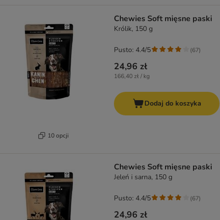
Chewies Soft mięsne paski
Królik, 150 g
Pusto: 4.4/5
(
67
)
24,96 zł
166,40 zł / kg
Dodaj do koszyka
10 opcji
Chewies Soft mięsne paski
Jeleń i sarna, 150 g
Pusto: 4.4/5
(
67
)
24,96 zł