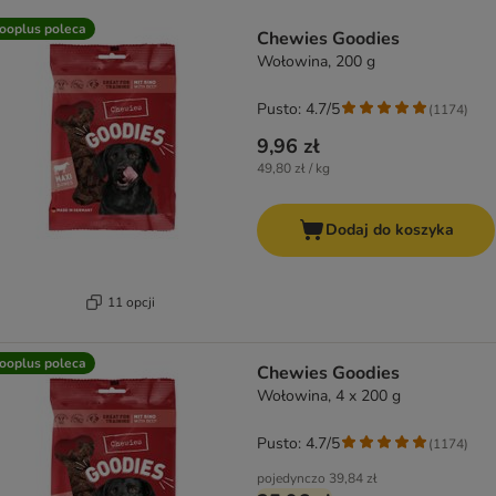
product items have been changed
ooplus poleca
Chewies Goodies
Wołowina, 200 g
Pusto: 4.7/5
(
1174
)
9,96 zł
49,80 zł / kg
Dodaj do koszyka
11 opcji
ooplus poleca
Chewies Goodies
Wołowina, 4 x 200 g
Pusto: 4.7/5
(
1174
)
pojedynczo
39,84 zł