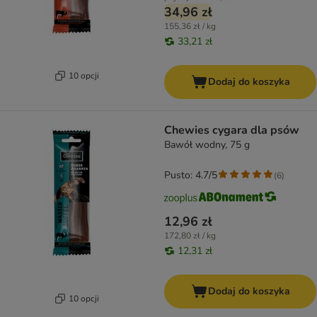
34,96 zł
155,36 zł / kg
33,21 zł
10 opcji
Dodaj do koszyka
Chewies cygara dla psów
Bawół wodny, 75 g
Pusto: 4.7/5
(
6
)
12,96 zł
172,80 zł / kg
12,31 zł
Dodaj do koszyka
10 opcji