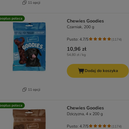
11 opcji
ooplus poleca
Chewies Goodies
Czarniak, 200 g
Pusto: 4.7/5
(
1174
)
10,96 zł
54,80 zł / kg
Dodaj do koszyka
11 opcji
ooplus poleca
Chewies Goodies
Dziczyzna, 4 x 200 g
Pusto: 4.7/5
(
1174
)