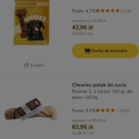
Pusto: 4.7/5
(
1174
)
pojedynczo
47,84 zł
42,96 zł
53,68 zł / kg
Dodaj do koszyka
11 opcji
Chewies patyk do żucia
Rozmiar S, 2 szt.(ok. 150 g), dla
psów <10 kg
Pusto: 3.7/5
(
723
)
pojedynczo
65,92 zł
62,96 zł
31,48 zł / szt.