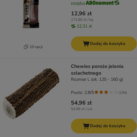
12,96 zł
172,80 zł / kg
12,31 zł
Dodaj do koszyka
10 opcji
Chewies poroże jelenia
szlachetnego
Rozmiar L (ok. 120 - 160 g)
Pusto: 2.8/5
(
195
)
54,96 zł
54,96 zł / szt.
Dodaj do koszyka