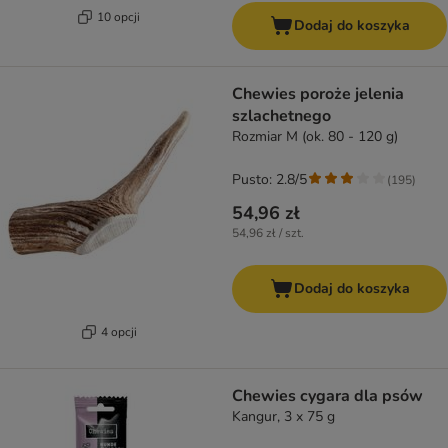
10 opcji
Dodaj do koszyka
Chewies poroże jelenia
szlachetnego
Rozmiar M (ok. 80 - 120 g)
Pusto: 2.8/5
(
195
)
54,96 zł
54,96 zł / szt.
Dodaj do koszyka
4 opcji
Chewies cygara dla psów
Kangur, 3 x 75 g