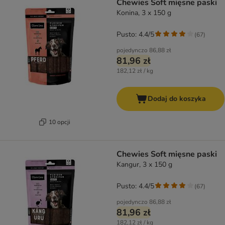
Chewies Soft mięsne paski
Konina, 3 x 150 g
Pusto: 4.4/5
(
67
)
pojedynczo
86,88 zł
81,96 zł
182,12 zł / kg
Dodaj do koszyka
10 opcji
Chewies Soft mięsne paski
Kangur, 3 x 150 g
Pusto: 4.4/5
(
67
)
pojedynczo
86,88 zł
81,96 zł
182,12 zł / kg