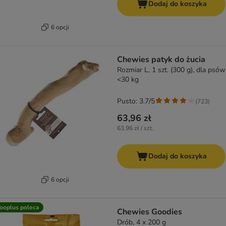
Dodaj do koszyka
6 opcji
Chewies patyk do żucia
Rozmiar L, 1 szt. (300 g), dla psów
<30 kg
Pusto: 3.7/5
(
723
)
63,96 zł
63,96 zł / szt.
Dodaj do koszyka
6 opcji
ooplus poleca
Chewies Goodies
Drób, 4 x 200 g