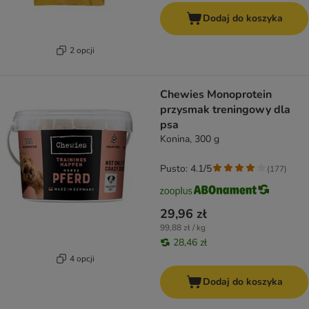
Dodaj do koszyka
2 opcji
Chewies Monoprotein
przysmak treningowy dla
psa
Konina, 300 g
Pusto: 4.1/5
(
177
)
29,96 zł
99,88 zł / kg
28,46 zł
4 opcji
Dodaj do koszyka