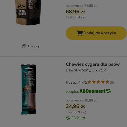
pojedynczo
74,88 zł
68,96 zł
153,24 zł / kg
Dodaj do koszyka
10 opcji
Chewies cygara dla psów
Bawół wodny, 3 x 75 g
Pusto: 4.7/5
(
6
)
pojedynczo
38,88 zł
34,96 zł
155,36 zł / kg
33,21 zł