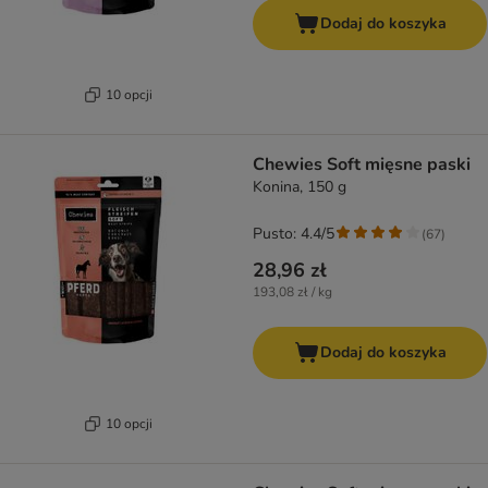
Dodaj do koszyka
10 opcji
Chewies Soft mięsne paski
Konina, 150 g
Pusto: 4.4/5
(
67
)
28,96 zł
193,08 zł / kg
Dodaj do koszyka
10 opcji