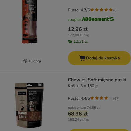
Pusto: 4.7/5
(
6
)
12,96 zł
172,80 zł / kg
12,31 zł
Dodaj do koszyka
10 opcji
Chewies Soft mięsne paski
Królik, 3 x 150 g
Pusto: 4.4/5
(
67
)
pojedynczo
74,88 zł
68,96 zł
153,24 zł / kg