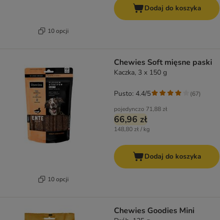
Dodaj do koszyka
10 opcji
Chewies Soft mięsne paski
Kaczka, 3 x 150 g
Pusto: 4.4/5
(
67
)
pojedynczo
71,88 zł
66,96 zł
148,80 zł / kg
Dodaj do koszyka
10 opcji
Chewies Goodies Mini