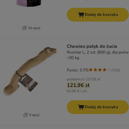
Dodaj do koszyka
10 opcji
Chewies patyk do żucia
Rozmiar L, 2 szt. (600 g), dla psów
<30 kg
Pusto: 3.7/5
(
723
)
pojedynczo
127,92 zł
121,96 zł
61,00 zł / szt.
Dodaj do koszyka
6 opcji