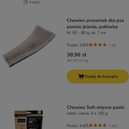
4 opcji
Chewies przysmak dla psa
poroże jelenia, połówka
M: 50 - 80 g, ok. 7 cm
Pusto: 3.8/5
(
6
)
38,96 zł
487,00 zł / kg
Dodaj do koszyka
Chewies Soft mięsne paski
Jeleń i sarna, 3 x 150 g
Pusto: 4.4/5
(
67
)