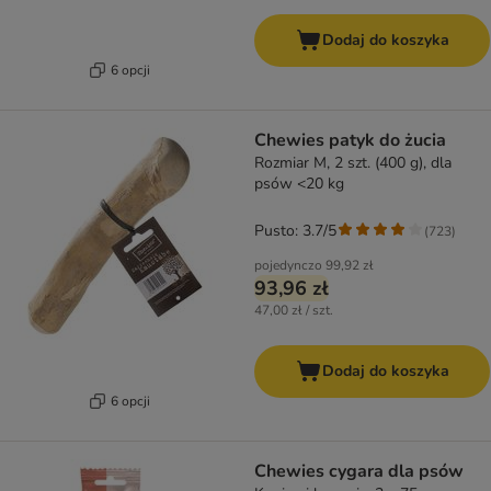
Dodaj do koszyka
6 opcji
Chewies patyk do żucia
Rozmiar M, 2 szt. (400 g), dla
psów <20 kg
Pusto: 3.7/5
(
723
)
pojedynczo
99,92 zł
93,96 zł
47,00 zł / szt.
Dodaj do koszyka
6 opcji
Chewies cygara dla psów