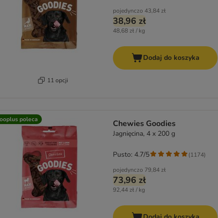
pojedynczo
43,84 zł
38,96 zł
48,68 zł / kg
Dodaj do koszyka
11 opcji
ooplus poleca
Chewies Goodies
Jagnięcina, 4 x 200 g
Pusto: 4.7/5
(
1174
)
pojedynczo
79,84 zł
73,96 zł
92,44 zł / kg
Dodaj do koszyka