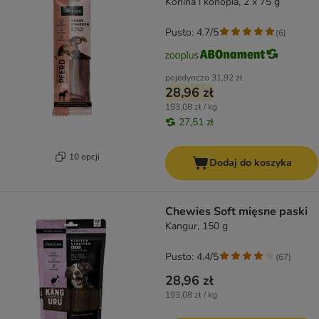
Konina i konopia, 2 x 75 g
Pusto: 4.7/5
(
6
)
pojedynczo
31,92 zł
28,96 zł
193,08 zł / kg
27,51 zł
10 opcji
Dodaj do koszyka
Chewies Soft mięsne paski
Kangur, 150 g
Pusto: 4.4/5
(
67
)
28,96 zł
193,08 zł / kg