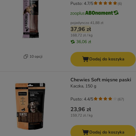
Pusto: 4.7/5
(
6
)
pojedynczo
41,88 zł
37,96 zł
168,72 zł / kg
36,06 zł
10 opcji
Dodaj do koszyka
Chewies Soft mięsne paski
Kaczka, 150 g
Pusto: 4.4/5
(
67
)
23,96 zł
159,72 zł / kg
Dodaj do koszyka