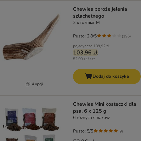
Chewies poroże jelenia
szlachetnego
2 x rozmiar M
Pusto: 2.8/5
(
195
)
pojedynczo
109,92 zł
103,96 zł
52,00 zł / szt.
Dodaj do koszyka
4 opcji
Chewies Mini kosteczki dla
psa, 6 x 125 g
6 różnych smaków
Pusto: 5/5
(
9
)