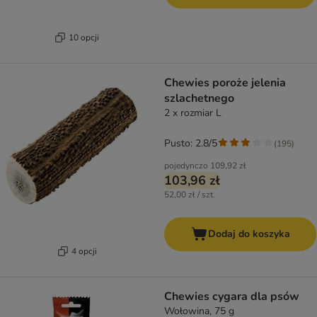
10 opcji
Chewies poroże jelenia
szlachetnego
2 x rozmiar L
Pusto: 2.8/5
(
195
)
pojedynczo
109,92 zł
103,96 zł
52,00 zł / szt.
Dodaj do koszyka
4 opcji
Chewies cygara dla psów
Wołowina, 75 g