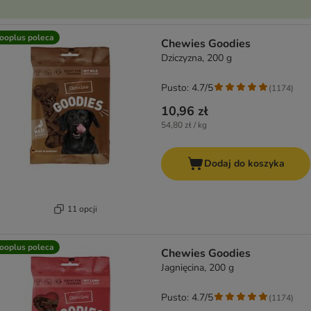
ooplus poleca
Chewies Goodies
Dziczyzna, 200 g
Pusto: 4.7/5
(
1174
)
10,96 zł
54,80 zł / kg
Dodaj do koszyka
11 opcji
ooplus poleca
Chewies Goodies
Jagnięcina, 200 g
Pusto: 4.7/5
(
1174
)