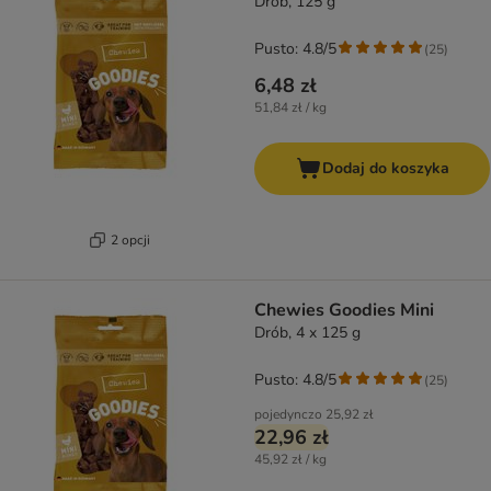
Drób, 125 g
Pusto: 4.8/5
(
25
)
6,48 zł
51,84 zł / kg
Dodaj do koszyka
2 opcji
Chewies Goodies Mini
Drób, 4 x 125 g
Pusto: 4.8/5
(
25
)
pojedynczo
25,92 zł
22,96 zł
45,92 zł / kg