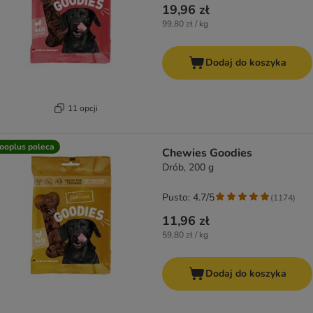
19,96 zł
99,80 zł / kg
Dodaj do koszyka
11 opcji
ooplus poleca
Chewies Goodies
Drób, 200 g
Pusto: 4.7/5
(
1174
)
11,96 zł
59,80 zł / kg
Dodaj do koszyka