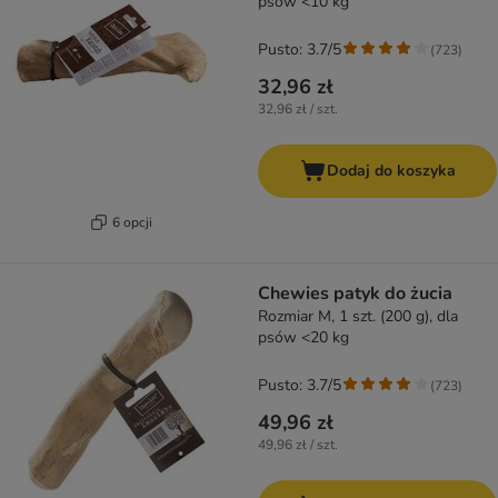
psów <10 kg
Pusto: 3.7/5
(
723
)
32,96 zł
32,96 zł / szt.
Dodaj do koszyka
6 opcji
Chewies patyk do żucia
Rozmiar M, 1 szt. (200 g), dla
psów <20 kg
Pusto: 3.7/5
(
723
)
49,96 zł
49,96 zł / szt.