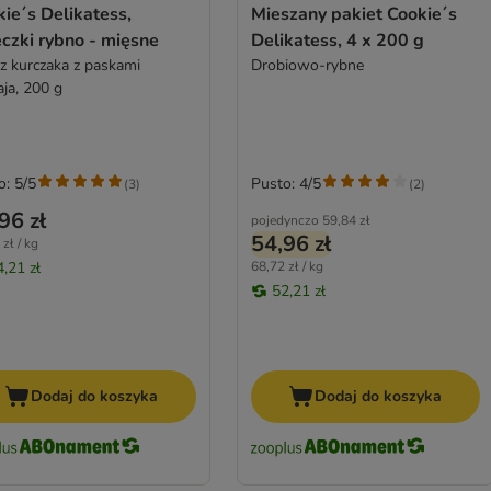
ie´s Delikatess,
Mieszany pakiet Cookie´s
czki rybno - mięsne
Delikatess, 4 x 200 g
 z kurczaka z paskami
Drobiowo-rybne
aja, 200 g
o: 5/5
Pusto: 4/5
(
3
)
(
2
)
96 zł
pojedynczo
59,84 zł
54,96 zł
zł / kg
4,21 zł
68,72 zł / kg
52,21 zł
Dodaj do koszyka
Dodaj do koszyka