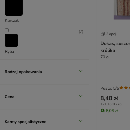
Coya
Crave
DeliBest
Kurczak
Dentalife
Dibo
(
7
)
3 opcji
DOGGY Dog
Dokas, suszo
Dog’s Love
królika
DogMio
Ryba
70 g
Dolina Noteci
Dokas
Rodzaj opakowania
Ferplast
Fresco - Martin Rütter
Frolic
Pusto: 5/5
George & Bobs
Cena
8,48 zł
Greenies
121,16 zł / kg
Green Petfood
8,06 zł
Greenwoods
Karmy specjalistyczne
Happy Dog