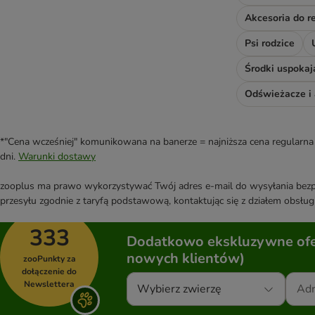
Psi rodzice
Środki uspokaj
*"Cena wcześniej" komunikowana na banerze = najniższa cena regularna 
dni.
Warunki dostawy
zooplus ma prawo wykorzystywać Twój adres e-mail do wysyłania bezpo
przesyłu zgodnie z taryfą podstawową, kontaktując się z działem obsługi
333
Dodatkowo ekskluzywne ofer
nowych klientów)
zooPunkty za
dołączenie do
Newslettera
Wybierz zwierzę