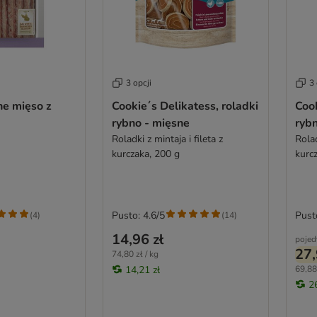
3 opcji
3 
ne mięso z
Cookie´s Delikatess, roladki
Cook
rybno - mięsne
ryb
Roladki z mintaja i fileta z
Rolad
kurczaka, 200 g
kurc
Pusto: 4.6/5
Pust
(
4
)
(
14
)
14,96 zł
pojed
27,
74,80 zł / kg
14,21 zł
69,88 
2