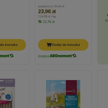
pojedynczo
25,44 zł
23,96 zł
114,08 zł / kg
ś
22,76 zł
 do koszyka
Dodaj do koszyka