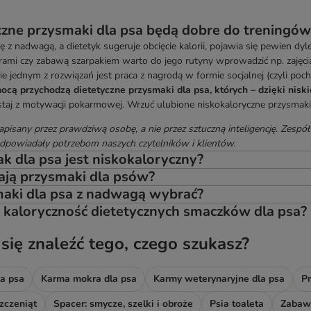
czne przysmaki dla psa będą dobre do treningów
ę z nadwagą, a dietetyk sugeruje obcięcie kalorii, pojawia się pewien dy
ami czy zabawą szarpakiem warto do jego rutyny wprowadzić np. zajęcia 
ie jednym z rozwiązań jest praca z nagrodą w formie socjalnej (czyli po
ocą przychodzą dietetyczne przysmaki dla psa, których – dzięki niski
staj z motywacji pokarmowej. Wrzuć ulubione niskokaloryczne przysmaki dl
apisany przez prawdziwą osobę, a nie przez sztuczną inteligencję. Zespół
dpowiadały potrzebom naszych czytelników i klientów.
ak dla psa jest niskokaloryczny?
mają przysmaki dla psów?
maki dla psa z nadwagą wybrać?
ć kaloryczność dietetycznych smaczków dla psa?
 się znaleźć tego, czego szukasz?
a psa
Karma mokra dla psa
Karmy weterynaryjne dla psa
Pr
zczeniąt
Spacer: smycze, szelki i obroże
Psia toaleta
Zabawk