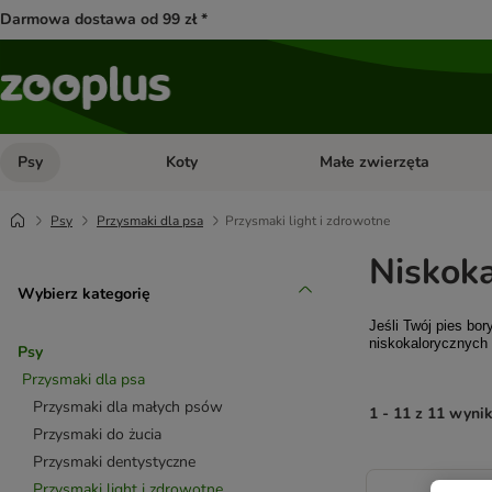
Darmowa dostawa od 99 zł *
Psy
Koty
Małe zwierzęta
Otwórz menu kategorii: Psy
Otwórz menu kategorii: Kot
Psy
Przysmaki dla psa
Przysmaki light i zdrowotne
Niskoka
Wybierz kategorię
Jeśli Twój pies bo
niskokalorycznych
Psy
Przysmaki dla psa
Przysmaki dla małych psów
1 - 11 z 11 wyni
Przysmaki do żucia
Przysmaki dentystyczne
product items ha
Przysmaki light i zdrowotne