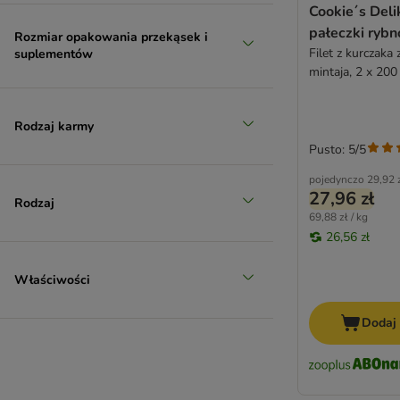
Rosie's Farm
Cookie´s Deli
Sammy's
pałeczki rybn
Rozmiar opakowania przekąsek i
Scandinavian Nature
Filet z kurczaka
suplementów
SmartBones
mintaja, 2 x 200
Snackomio
Vitakraft
Rodzaj karmy
Trixie
Pusto: 5/5
Whimzees
pojedynczo
29,92 
Wolf of Wilderness
27,96 zł
Rodzaj
WOW Dog
69,88 zł / kg
Yarrah
26,56 zł
Yummeez
zoolove
Właściwości
Dodaj