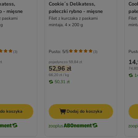
katess,
Cookie´s Delikatess,
Cook
o - mięsne
pałeczki rybno - mięsne
pałe
 z paskami
Filet z kurczaka z paskami
Filet
 g
mintaja, 4 x 200 g
mint
Pusto: 5/5
Pust
(
3
)
(
3
)
14,
zł
pojedynczo
59,84 zł
52,96 zł
74,80 
66,20 zł / kg
1
50,31 zł
 do koszyka
Dodaj do koszyka