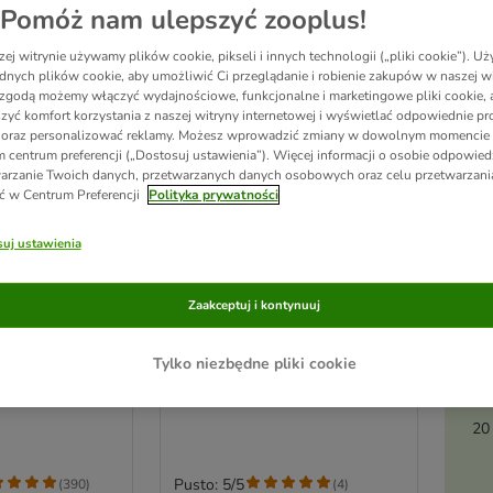
Pomóż nam ulepszyć zooplus!
ej witrynie używamy plików cookie, pikseli i innych technologii („pliki cookie”). 
dnych plików cookie, aby umożliwić Ci przeglądanie i robienie zakupów w naszej wi
zgodą możemy włączyć wydajnościowe, funkcjonalne i marketingowe pliki cookie, 
zyć komfort korzystania z naszej witryny internetowej i wyświetlać odpowiednie pro
 oraz personalizować reklamy. Możesz wprowadzić zmiany w dowolnym momencie
 centrum preferencji („Dostosuj ustawienia”). Więcej informacji o osobie odpowiedz
arzanie Twoich danych, przetwarzanych danych osobowych oraz celu przetwarzan
ć w Centrum Preferencji
Polityka prywatności
uj ustawienia
Ak
3 opcji
pi
Zaakceptuj i kontynuuj
o żucia
Dokas, suszone mięso z
królika, 70 g
królika
Tylko niezbędne pliki cookie
3 x 70 g
20
Pusto: 5/5
(
390
)
(
4
)