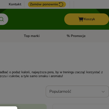
Kontakt
Zamów ponownie
Koszyk
Top marki
% Promocje
yka
u kategorii: Ptaki
Otwórz menu kategorii: Konie
Otwórz menu kategorii: Top m
adbać o podaż kalorii, najwyższa pora, by w treningu zacząć korzystać z 
łuszczu i cukrów, a tyle samo smaku i aromatu! 
Popularność