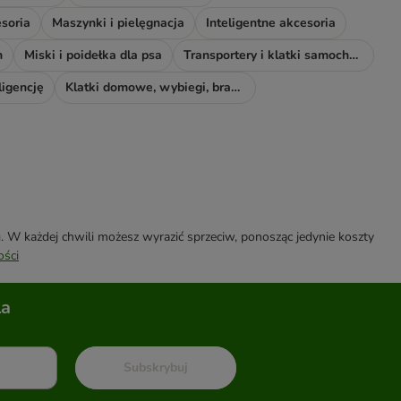
soria
Maszynki i pielęgnacja
Inteligentne akcesoria
h
Miski i poidełka dla psa
Transportery i klatki samochodowe
ligencję
Klatki domowe, wybiegi, bramki i rampy
W każdej chwili możesz wyrazić sprzeciw, ponosząc jedynie koszty
ości
la
Subskrybuj