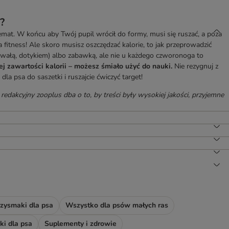
?
lemat. W końcu aby Twój pupil wrócił do formy, musi się ruszać, a poza
fitness! Ale skoro musisz oszczędzać kalorie, to jak przeprowadzić
chwałą, dotykiem) albo zabawką, ale nie u każdego czworonoga to
ej zawartości kalorii – możesz śmiało użyć do nauki.
Nie rezygnuj z
a psa do saszetki i ruszajcie ćwiczyć target!
 redakcyjny zooplus dba o to, by treści były wysokiej jakości, przyjemne
zysmaki dla psa
Wszystko dla psów małych ras
i dla psa
Suplementy i zdrowie