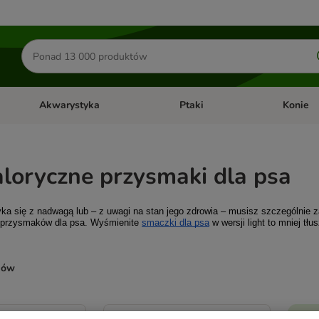
Szukaj
produktów
Akwarystyka
Ptaki
Konie
y
Otwórz menu kategorii: Małe zwierzęta
Otwórz menu kategorii: Akwaryst
Otwórz men
loryczne przysmaki dla psa
ryka się z nadwagą lub – z uwagi na stan jego zdrowia – musisz szczególnie z
 przysmaków dla psa. Wyśmienite 
smaczki dla psa
 w wersji light to mniej t
ków
ve been changed