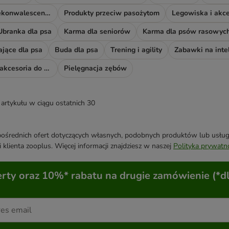
Akcesoria do rekonwalescencji
Produkty przeciw pasożytom
Legowiska i akce
Ubranka dla psa
Karma dla seniorów
Karma dla psów rasowyc
ające dla psa
Buda dla psa
Trening i agility
Zabawki na inte
Odświeżacze i akcesoria do sprzątania
Pielęgnacja zębów
artykułu w ciągu ostatnich 30
średnich ofert dotyczących własnych, podobnych produktów lub usług. 
 klienta zooplus. Więcej informacji znajdziesz w naszej
Polityka prywatn
ty oraz 10%* rabatu na drugie zamówienie (*d