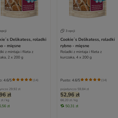
opcji
3 opcji
ie´s Delikatess, roladki
Cookie´s Delikatess, roladki
no - mięsne
rybno - mięsne
ki z mintaja i fileta z
Roladki z mintaja i fileta z
zaka, 2 x 200 g
kurczaka, 4 x 200 g
o: 4.6/5
Pusto: 4.6/5
(
14
)
(
14
)
ynczo
29,92 zł
pojedynczo
59,84 zł
96 zł
52,96 zł
zł / kg
66,20 zł / kg
6,56 zł
50,31 zł