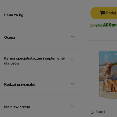
Hill's
Hunter
Dodaj
Josera
Cena za kg
KONG
Lukullus
Luposan
Ocena
Maced
MAC's
mera
Karma specjalistyczne i suplementy
Nature's Variety
dla psów
Pedigree
Phil & Sons
PrimaDog
Rodzaj przysmaku
PURINA
RINTI
Purizon
Rocco
Małe zwierzęta
Royal Canin
3 opcji