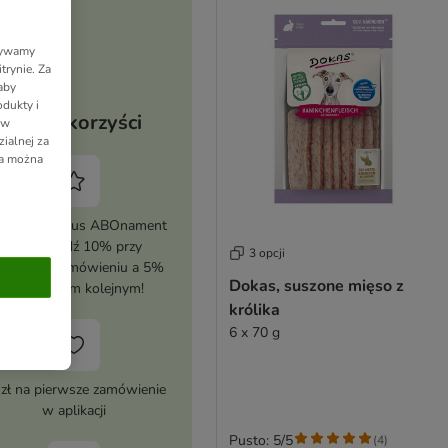
Używamy
trynie. Za
aby
dukty i
Twoje korzyści
 w
ialnej za
ia można
tywuj zooplus ABOnament
i zaoszczędź 10% przy
3 opcji
erwszym zamówieniu a 5%
Dokas, suszone mięso z
przy każdym kolejnym!
królika
6 x 70 g
 zł na pierwsze zamówienie
w aplikacji
Pusto: 5/5
(
4
)