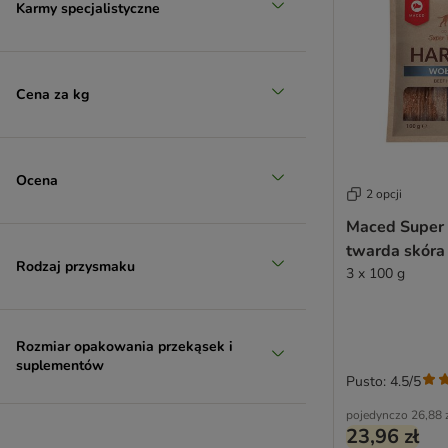
Rosie's Farm
Karmy specjalistyczne
Sammy's
Scandinavian Nature
SmartBones
Cena za kg
Snackomio
Vitakraft
Trixie
Ocena
Whimzees
2 opcji
Wolf of Wilderness
Maced Super
WOW Dog
twarda skór
Yarrah
Rodzaj przysmaku
3 x 100 g
Yummeez
zoolove
Rozmiar opakowania przekąsek i
suplementów
Pusto: 4.5/5
pojedynczo
26,88 
23,96 zł