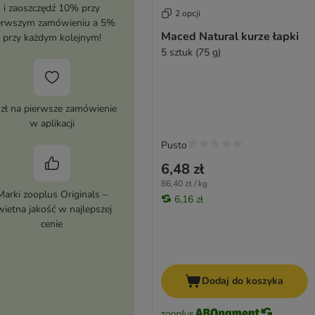
i zaoszczędź 10% przy
2 opcji
erwszym zamówieniu a 5%
Maced Natural kurze łapki
przy każdym kolejnym!
5 sztuk (75 g)
 zł na pierwsze zamówienie
w aplikacji
Pusto
6,48 zł
86,40 zł / kg
Marki zooplus Originals –
6,16 zł
wietna jakość w najlepszej
cenie
Dodaj do koszyka