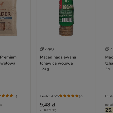
2 opcji
2 
 Premium
Maced nadziewana
Mac
a wołowa
tchawica wołowa
tch
120 g
3 x 
Pusto: 4.5/5
Pust
(
2
)
(
2
)
9,48 zł
zł
pojed
25,
79,00 zł / kg