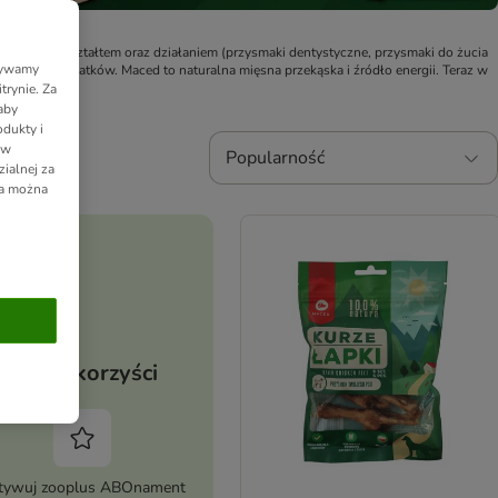
e smakiem, kształtem oraz działaniem (przysmaki dentystyczne, przysmaki do żucia
Używamy
sztucznych dodatków. Maced to naturalna mięsna przekąska i źródło energii. Teraz w
trynie. Za
aby
dukty i
 w
Popularność
ialnej za
ia można
Twoje korzyści
tywuj zooplus ABOnament