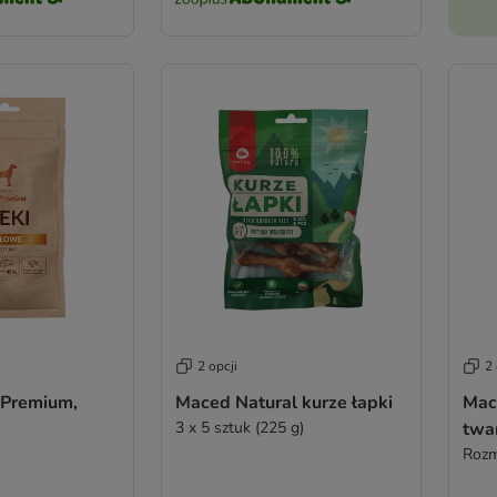
2 opcji
2 
 Premium,
Maced Natural kurze łapki
Mac
3 x 5 sztuk (225 g)
twa
Rozm