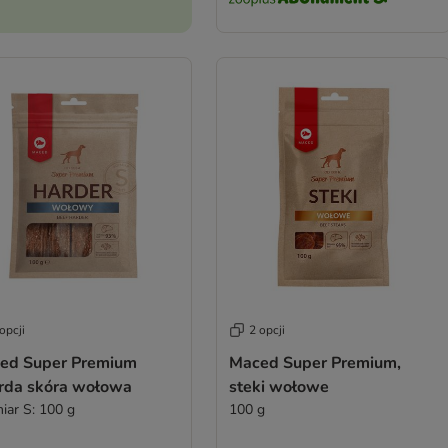
opcji
2 opcji
ed Super Premium
Maced Super Premium,
rda skóra wołowa
steki wołowe
iar S: 100 g
100 g