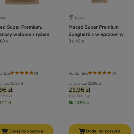
opcji
2 opcji
ed Super Premium,
Maced Super Premium
anosy wołowe z ryżem
Spaghetti z wieprzowiny
100 g
3 x 40 g
o: 5/5
Pusto: 5/5
(
4
)
(
3
)
ynczo
38,88 zł
pojedynczo
23,88 zł
96 zł
21,96 zł
2 zł / kg
183,00 zł / kg
3,21 zł
20,86 zł
Dodaj do koszyka
Dodaj do koszyka