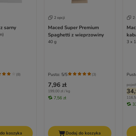
2 opcji
2 
z sarny
Maced Super Premium
Mac
m)
Spaghetti z wieprzowiny
kab
40 g
3 x 
Pusto: 5/5
Pust
(
8
)
(
3
)
7,96 zł
pojed
34,
199,00 zł / kg
7,56 zł
116,5
3
 do koszyka
Dodaj do koszyka