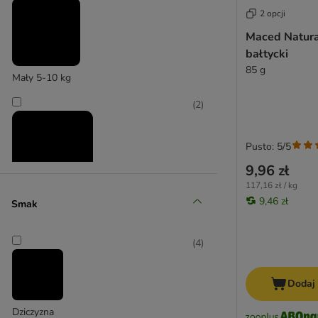
2 opcji
Adventuros
Affinity Advance
Maced Natura
bałtycki
Alpha Spirit
85 g
animonda
Mały 5-10 kg
Beeztees
(
2
)
Blue Tree
Boxby
bosch
Pusto: 5/5
Bozita
9,96 zł
Braaaf
117,16 zł / kg
Briantos
9,46 zł
Średni 11-25 kg
Smak
Brit
Bugbell
(
4
)
Caniland
Chewies
Dodaj
Concept for Life
Cookie's Delikatess
Dziczyzna