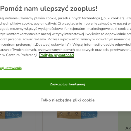
Pomóż nam ulepszyć zooplus!
przysmaków marki Maced! Te lekkostrawne i naturalne produkty różnią się od siebi
ej witrynie używamy plików cookie, pikseli i innych technologii („pliki cookie”). 
czy je wysoka jakość, naturalny sposób produkcji (suszenie metodą ekstruzji) i brak 
ych świeżość opakowaniach strunowych!
dnych plików cookie, aby umożliwić Ci przeglądanie i robienie zakupów w naszej wi
zgodą możemy włączyć wydajnościowe, funkcjonalne i marketingowe pliki cookie, 
zyć komfort korzystania z naszej witryny internetowej i wyświetlać odpowiednie pro
 oraz personalizować reklamy. Możesz wprowadzić zmiany w dowolnym momencie
ków
 centrum preferencji („Dostosuj ustawienia”). Więcej informacji o osobie odpowiedz
arzanie Twoich danych, przetwarzanych danych osobowych oraz celu przetwarzan
ć w Centrum Preferencji
Polityka prywatności
ve been changed
uj ustawienia
Zaakceptuj i kontynuuj
Tylko niezbędne pliki cookie
Ak