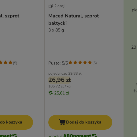
2 opcji
pi
l, szprot
Maced Natural, szprot
bałtycki
3 x 85 g
20
Pusto: 5/5
(
5
)
(
5
)
pojedynczo
29,88 zł
26,96 zł
105,72 zł / kg
ś
25,61 zł
 do koszyka
Dodaj do koszyka