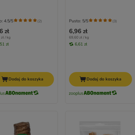
o: 4.5/5
Pusto: 5/5
(
2
)
(
3
)
6 zł
6,96 zł
zł / kg
69,60 zł / kg
51 zł
6,61 zł
Dodaj do koszyka
Dodaj do koszyka