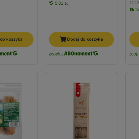
9,01 zł
72,12 
2
 do koszyka
Dodaj do koszyka