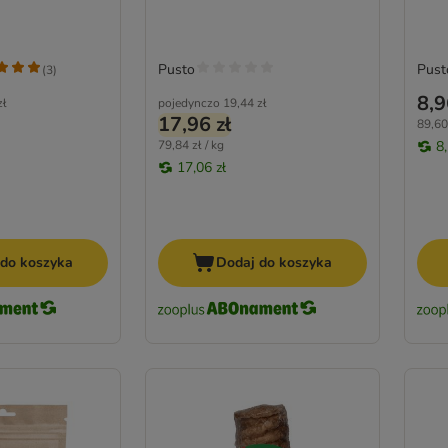
Pusto
Pust
(
3
)
8,9
zł
pojedynczo
19,44 zł
17,96 zł
89,60 
79,84 zł / kg
8,
17,06 zł
 do koszyka
Dodaj do koszyka