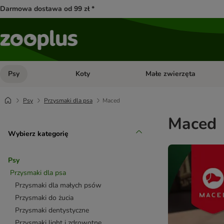
Darmowa dostawa od 99 zł *
Psy
Koty
Małe zwierzęta
Otwórz menu kategorii: Psy
Otwórz menu kategorii: Kot
Psy
Przysmaki dla psa
Maced
Maced
Wybierz kategorię
Psy
Przysmaki dla psa
Przysmaki dla małych psów
Przysmaki do żucia
Przysmaki dentystyczne
Przysmaki light i zdrowotne