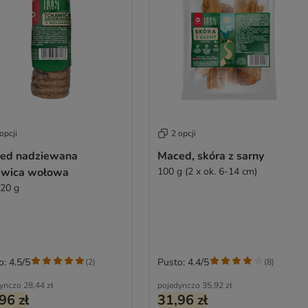
opcji
2 opcji
ed nadziewana
Maced, skóra z sarny
awica wołowa
100 g (2 x ok. 6-14 cm)
120 g
o: 4.5/5
Pusto: 4.4/5
(
2
)
(
8
)
ynczo
28,44 zł
pojedynczo
35,92 zł
96 zł
31,96 zł