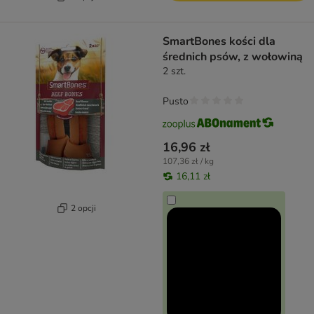
SmartBones kości dla
średnich psów, z wołowiną
2 szt.
Pusto
16,96 zł
107,36 zł / kg
16,11 zł
2 opcji