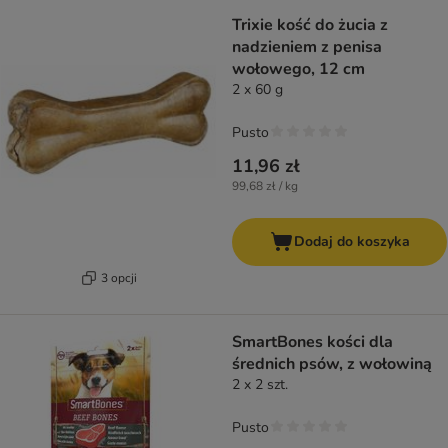
Trixie kość do żucia z
nadzieniem z penisa
wołowego, 12 cm
2 x 60 g
Pusto
11,96 zł
99,68 zł / kg
Dodaj do koszyka
3 opcji
SmartBones kości dla
średnich psów, z wołowiną
2 x 2 szt.
Pusto