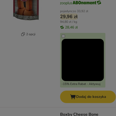
pojedynczo
33,92 zł
29,96 zł
94,80 zł / kg
28,46 zł
2 opcji
-15% Extra Rabat - Aktywuj
Dodaj do koszyka
Boxby Cheese Bone