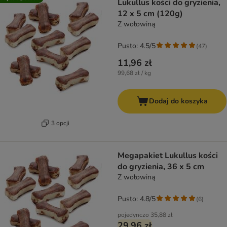
Lukullus kości do gryzienia,
12 x 5 cm (120g)
Z wołowiną
Pusto: 4.5/5
(
47
)
11,96 zł
99,68 zł / kg
Dodaj do koszyka
3 opcji
Megapakiet Lukullus kości
do gryzienia, 36 x 5 cm
Z wołowiną
Pusto: 4.8/5
(
6
)
pojedynczo
35,88 zł
29,96 zł