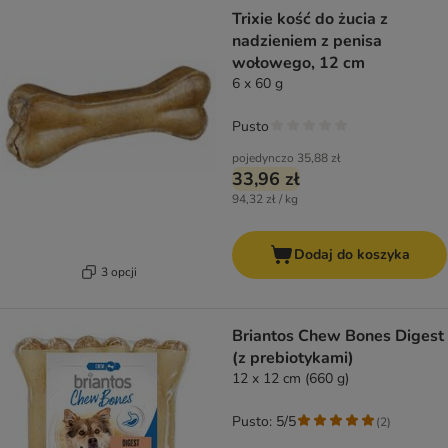
Trixie kość do żucia z
nadzieniem z penisa
wołowego, 12 cm
6 x 60 g
Pusto
pojedynczo
35,88 zł
33,96 zł
94,32 zł / kg
Dodaj do koszyka
3 opcji
Briantos Chew Bones Digest
(z prebiotykami)
12 x 12 cm (660 g)
Pusto: 5/5
(
2
)