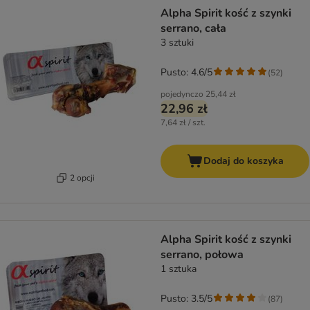
Alpha Spirit kość z szynki
serrano, cała
3 sztuki
Pusto: 4.6/5
(
52
)
pojedynczo
25,44 zł
22,96 zł
7,64 zł / szt.
Dodaj do koszyka
2 opcji
Alpha Spirit kość z szynki
serrano, połowa
1 sztuka
Pusto: 3.5/5
(
87
)