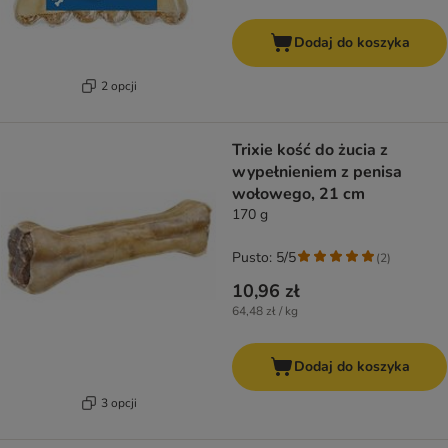
Dodaj do koszyka
2 opcji
Trixie kość do żucia z
wypełnieniem z penisa
wołowego, 21 cm
170 g
Pusto: 5/5
(
2
)
10,96 zł
64,48 zł / kg
Dodaj do koszyka
3 opcji