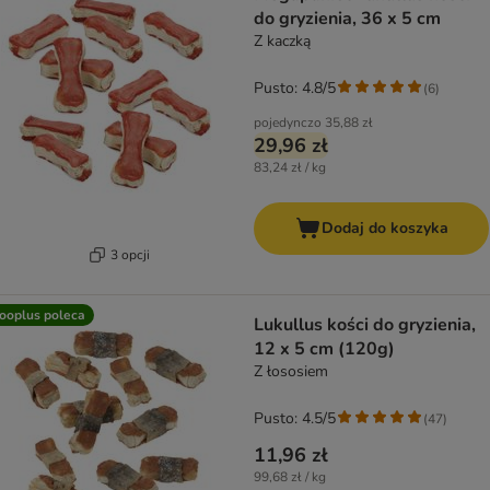
do gryzienia, 36 x 5 cm
Z kaczką
Pusto: 4.8/5
(
6
)
pojedynczo
35,88 zł
29,96 zł
83,24 zł / kg
Dodaj do koszyka
3 opcji
ooplus poleca
Lukullus kości do gryzienia,
12 x 5 cm (120g)
Z łososiem
Pusto: 4.5/5
(
47
)
11,96 zł
99,68 zł / kg