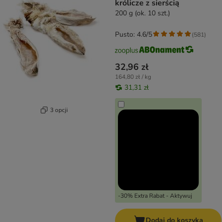
królicze z sierścią
200 g (ok. 10 szt.)
Pusto: 4.6/5
(
581
)
32,96 zł
164,80 zł / kg
31,31 zł
3 opcji
-30% Extra Rabat - Aktywuj
Dodaj do koszyka