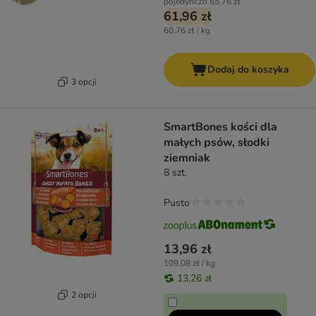
pojedynczo
65,76 zł
61,96 zł
60,76 zł / kg
Dodaj do koszyka
3 opcji
SmartBones kości dla
małych psów, słodki
ziemniak
8 szt.
Pusto
13,96 zł
109,08 zł / kg
13,26 zł
2 opcji