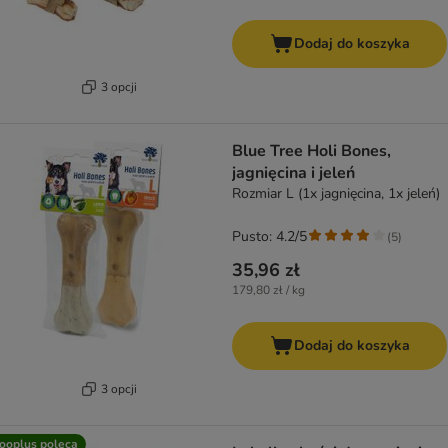
Dodaj do koszyka
3 opcji
Blue Tree Holi Bones,
jagnięcina i jeleń
Rozmiar L (1x jagnięcina, 1x jeleń)
Pusto: 4.2/5
(
5
)
35,96 zł
179,80 zł / kg
Dodaj do koszyka
3 opcji
ooplus poleca