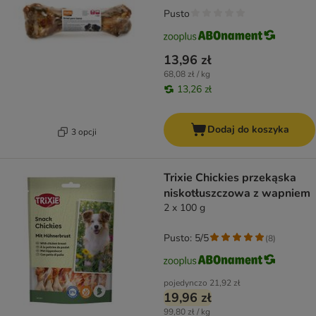
Pusto
13,96 zł
68,08 zł / kg
13,26 zł
Dodaj do koszyka
3 opcji
Trixie Chickies przekąska
niskotłuszczowa z wapniem
2 x 100 g
Pusto: 5/5
(
8
)
pojedynczo
21,92 zł
19,96 zł
99,80 zł / kg