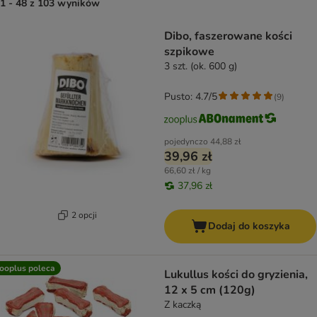
1 - 48 z 103 wyników
product items have been changed
Dibo, faszerowane kości
szpikowe
3 szt. (ok. 600 g)
Pusto: 4.7/5
(
9
)
pojedynczo
44,88 zł
39,96 zł
66,60 zł / kg
37,96 zł
2 opcji
Dodaj do koszyka
ooplus poleca
Lukullus kości do gryzienia,
12 x 5 cm (120g)
Z kaczką