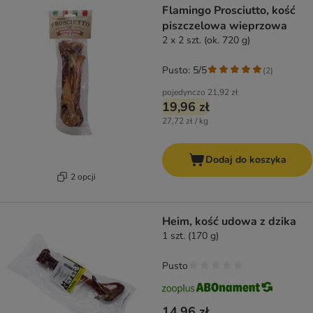
Flamingo Prosciutto, kość
piszczelowa wieprzowa
2 x 2 szt. (ok. 720 g)
Pusto: 5/5
(
2
)
pojedynczo
21,92 zł
19,96 zł
27,72 zł / kg
Dodaj do koszyka
2 opcji
Heim, kość udowa z dzika
1 szt. (170 g)
Pusto
14,96 zł