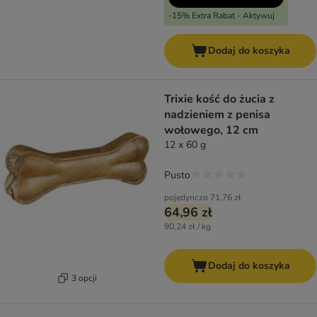
-15% Extra Rabat - Aktywuj
Dodaj do koszyka
Trixie kość do żucia z
nadzieniem z penisa
wołowego, 12 cm
12 x 60 g
Pusto
pojedynczo
71,76 zł
64,96 zł
90,24 zł / kg
Dodaj do koszyka
3 opcji