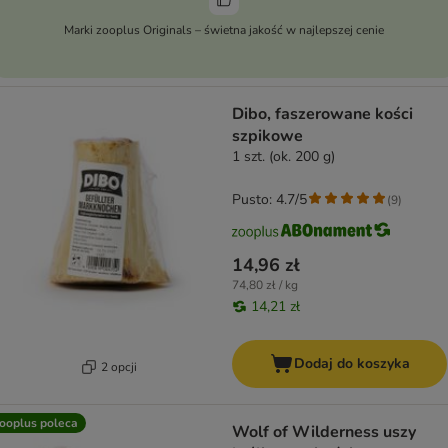
Marki zooplus Originals – świetna jakość w najlepszej cenie
Dibo, faszerowane kości
szpikowe
1 szt. (ok. 200 g)
Pusto: 4.7/5
(
9
)
14,96 zł
74,80 zł / kg
14,21 zł
Dodaj do koszyka
2 opcji
ooplus poleca
Wolf of Wilderness uszy