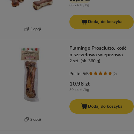
83,24 zł / kg
Dodaj do koszyka
3 opcji
Flamingo Prosciutto, kość
piszczelowa wieprzowa
2 szt. (ok. 360 g)
Pusto: 5/5
(
2
)
10,96 zł
30,44 zł / kg
Dodaj do koszyka
2 opcji