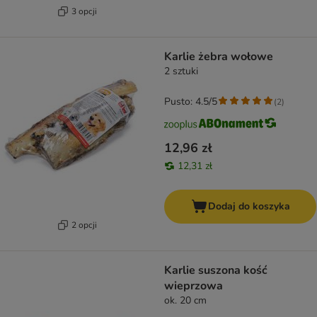
3 opcji
Karlie żebra wołowe
2 sztuki
Pusto: 4.5/5
(
2
)
12,96 zł
12,31 zł
Dodaj do koszyka
2 opcji
Karlie suszona kość
wieprzowa
ok. 20 cm