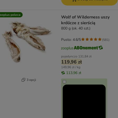
ooplus poleca
Wolf of Wilderness uszy
królicze z sierścią
800 g (ok. 40 szt.)
Pusto: 4.6/5
(
581
)
pojedynczo
131,84 zł
119,96 zł
149,96 zł / kg
113,96 zł
3 opcji