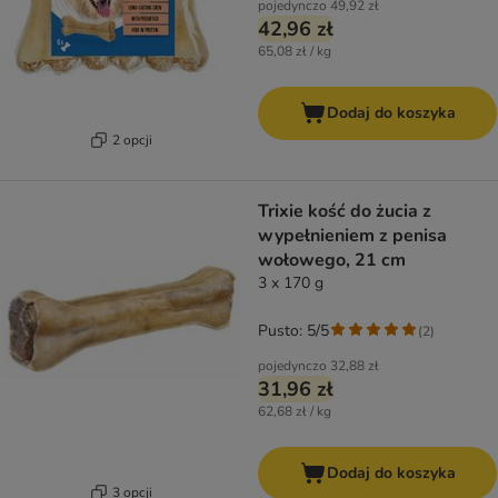
pojedynczo
49,92 zł
42,96 zł
65,08 zł / kg
Dodaj do koszyka
2 opcji
Trixie kość do żucia z
wypełnieniem z penisa
wołowego, 21 cm
3 x 170 g
Pusto: 5/5
(
2
)
pojedynczo
32,88 zł
31,96 zł
62,68 zł / kg
Dodaj do koszyka
3 opcji