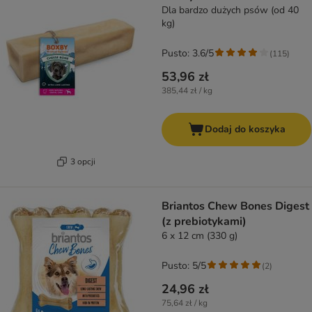
Dla bardzo dużych psów (od 40
kg)
Pusto: 3.6/5
(
115
)
53,96 zł
385,44 zł / kg
Dodaj do koszyka
3 opcji
Briantos Chew Bones Digest
(z prebiotykami)
6 x 12 cm (330 g)
Pusto: 5/5
(
2
)
24,96 zł
75,64 zł / kg