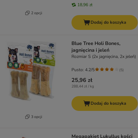
18,96 zł
2 opcji
Dodaj do koszyka
Blue Tree Holi Bones,
jagnięcina i jeleń
Rozmiar S (2x jagnięcina, 2x jeleń)
Pusto: 4.2/5
(
5
)
25,96 zł
288,44 zł / kg
Dodaj do koszyka
3 opcji
Megapakiet Lukullus kości