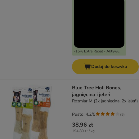
-15% Extra Rabat - Aktywuj
Dodaj do koszyka
Blue Tree Holi Bones,
jagnięcina i jeleń
Rozmiar M (2x jagnięcina, 2x jeleń)
Pusto: 4.2/5
(
5
)
38,96 zł
194,80 zł / kg