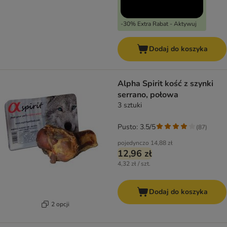
-30% Extra Rabat - Aktywuj
Dodaj do koszyka
Alpha Spirit kość z szynki
serrano, połowa
3 sztuki
Pusto: 3.5/5
(
87
)
pojedynczo
14,88 zł
12,96 zł
4,32 zł / szt.
Dodaj do koszyka
2 opcji