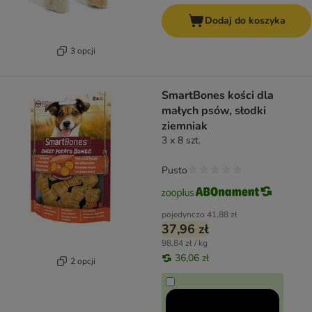
Dodaj do koszyka
3 opcji
SmartBones kości dla
małych psów, słodki
ziemniak
3 x 8 szt.
Pusto
pojedynczo
41,88 zł
37,96 zł
98,84 zł / kg
36,06 zł
2 opcji