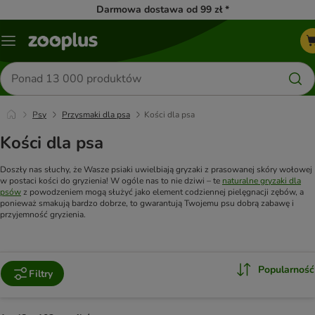
Darmowa dostawa od 99 zł *
Menu
Szukaj
produktów
Psy
Przysmaki dla psa
Kości dla psa
Kości dla psa
Doszły nas słuchy, że Wasze psiaki uwielbiają gryzaki z prasowanej skóry wołowej
w postaci kości do gryzienia! W ogóle nas to nie dziwi – te
naturalne gryzaki dla
psów
z powodzeniem mogą służyć jako element codziennej pielęgnacji zębów, a
ponieważ smakują bardzo dobrze, to gwarantują Twojemu psu dobrą zabawę i
przyjemność gryzienia.
Popularność
Filtry