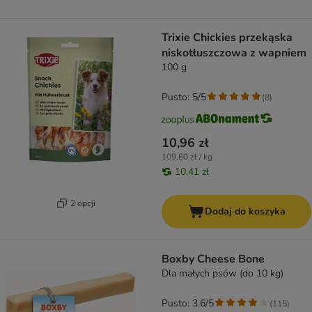
Trixie Chickies przekąska
niskotłuszczowa z wapniem
100 g
Pusto: 5/5
(
8
)
10,96 zł
109,60 zł / kg
10,41 zł
2 opcji
Dodaj do koszyka
Boxby Cheese Bone
Dla małych psów (do 10 kg)
Pusto: 3.6/5
(
115
)