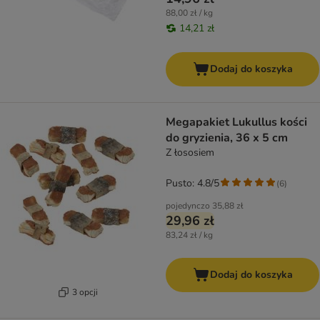
88,00 zł / kg
14,21 zł
Dodaj do koszyka
Megapakiet Lukullus kości
do gryzienia, 36 x 5 cm
Z łososiem
Pusto: 4.8/5
(
6
)
pojedynczo
35,88 zł
29,96 zł
83,24 zł / kg
Dodaj do koszyka
3 opcji