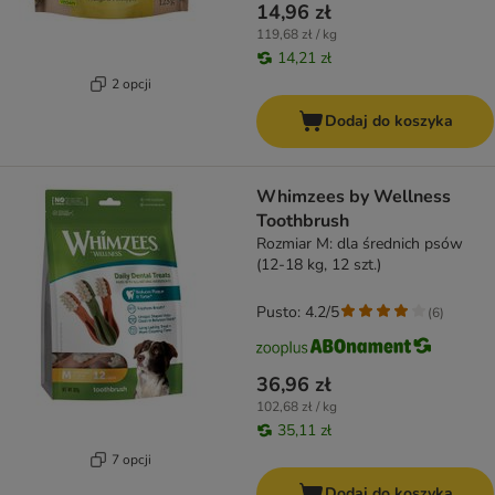
14,96 zł
119,68 zł / kg
14,21 zł
2 opcji
Dodaj do koszyka
Whimzees by Wellness
Toothbrush
Rozmiar M: dla średnich psów
(12-18 kg, 12 szt.)
Pusto: 4.2/5
(
6
)
36,96 zł
102,68 zł / kg
35,11 zł
7 opcji
Dodaj do koszyka