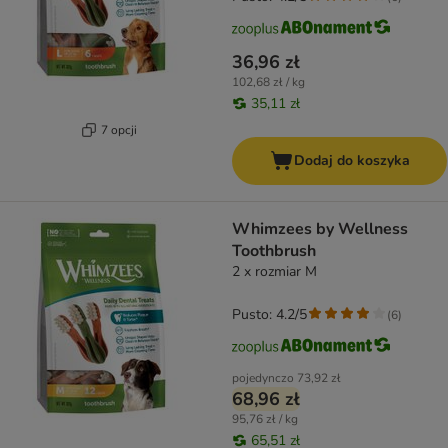
36,96 zł
102,68 zł / kg
35,11 zł
7 opcji
Dodaj do koszyka
Whimzees by Wellness
Toothbrush
2 x rozmiar M
Pusto: 4.2/5
(
6
)
pojedynczo
73,92 zł
68,96 zł
95,76 zł / kg
65,51 zł