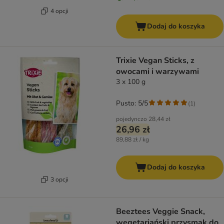
4 opcji
Dodaj do koszyka
Trixie Vegan Sticks, z
owocami i warzywami
3 x 100 g
Pusto: 5/5
(
1
)
pojedynczo
28,44 zł
26,96 zł
89,88 zł / kg
Dodaj do koszyka
3 opcji
Beeztees Veggie Snack,
wegetariański przysmak do