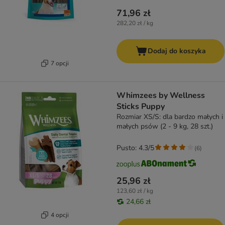
71,96 zł
282,20 zł / kg
Dodaj do koszyka
7 opcji
Whimzees by Wellness
Sticks Puppy
Rozmiar XS/S: dla bardzo małych i
małych psów (2 - 9 kg, 28 szt.)
Pusto: 4.3/5
(
6
)
25,96 zł
123,60 zł / kg
24,66 zł
4 opcji