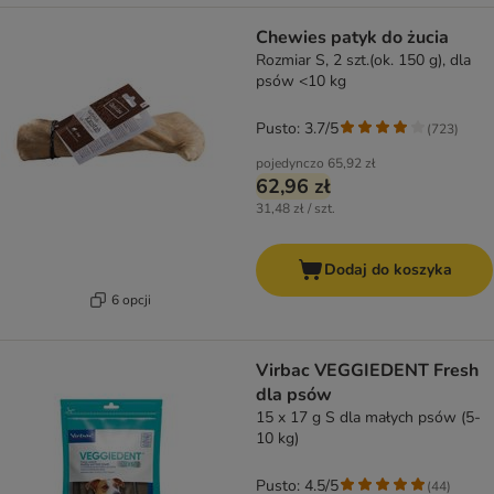
Chewies patyk do żucia
Rozmiar S, 2 szt.(ok. 150 g), dla
psów <10 kg
Pusto: 3.7/5
(
723
)
pojedynczo
65,92 zł
62,96 zł
31,48 zł / szt.
Dodaj do koszyka
6 opcji
Virbac VEGGIEDENT Fresh
dla psów
15 x 17 g S dla małych psów (5-
10 kg)
Pusto: 4.5/5
(
44
)