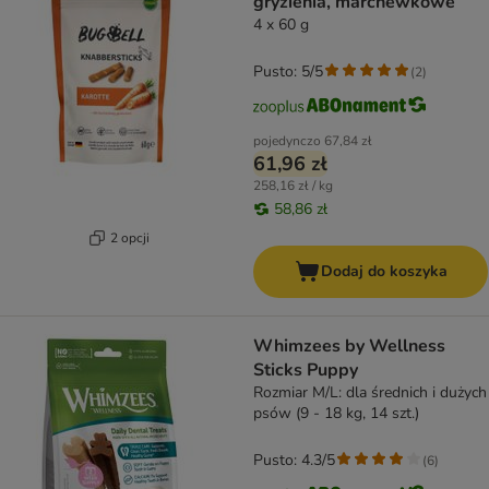
gryzienia, marchewkowe
4 x 60 g
Pusto: 5/5
(
2
)
pojedynczo
67,84 zł
61,96 zł
258,16 zł / kg
58,86 zł
2 opcji
Dodaj do koszyka
Whimzees by Wellness
Sticks Puppy
Rozmiar M/L: dla średnich i dużych
psów (9 - 18 kg, 14 szt.)
Pusto: 4.3/5
(
6
)