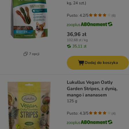
kg, 24 szt.)
Pusto: 4.2/5
(
6
)
36,96 zł
102,68 zł / kg
35,11 zł
7 opcji
Dodaj do koszyka
Lukullus Vegan Oatly
Garden Stripes, z dynią,
mango i ananasem
125 g
Pusto: 4.3/5
(
4
)