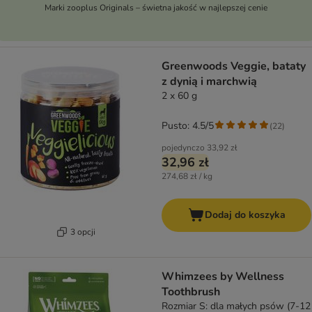
Marki zooplus Originals – świetna jakość w najlepszej cenie
Greenwoods Veggie, bataty
z dynią i marchwią
2 x 60 g
Pusto: 4.5/5
(
22
)
pojedynczo
33,92 zł
32,96 zł
274,68 zł / kg
Dodaj do koszyka
3 opcji
Whimzees by Wellness
Toothbrush
Rozmiar S: dla małych psów (7-12