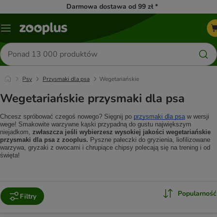
Darmowa dostawa od 99 zł *
Menu
Szukaj
produktów
Psy
Przysmaki dla psa
Wegetariańskie
Wegetariańskie przysmaki dla psa
Chcesz spróbować czegoś nowego? Sięgnij po 
przysmaki dla psa
 w wersji 
wege! Smakowite warzywne kąski przypadną do gustu największym 
niejadkom, 
zwłaszcza jeśli wybierzesz wysokiej jakości wegetariańskie 
przysmaki dla psa z zooplus.
 Pyszne pałeczki do gryzienia, liofilizowane 
warzywa, gryzaki z owocami i chrupiące chipsy polecają się na trening i od 
święta!
Popularność
Filtry