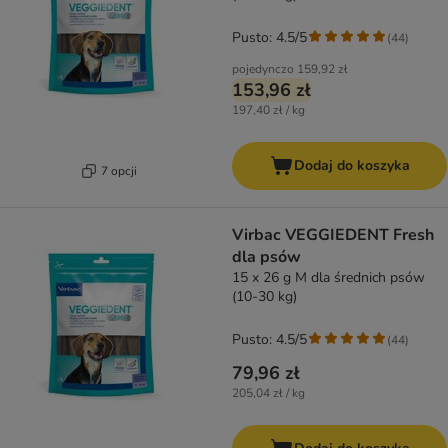
Pusto: 4.5/5
(
44
)
pojedynczo
159,92 zł
153,96 zł
197,40 zł / kg
Dodaj do koszyka
7 opcji
Virbac VEGGIEDENT Fresh
dla psów
15 x 26 g M dla średnich psów
(10-30 kg)
Pusto: 4.5/5
(
44
)
79,96 zł
205,04 zł / kg