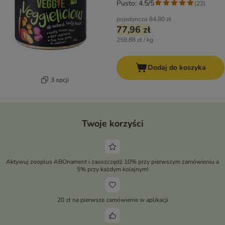
Pusto: 4.5/5
(
22
)
pojedynczo
84,80 zł
77,96 zł
259,88 zł / kg
Dodaj do koszyka
3 opcji
Twoje korzyści
Aktywuj zooplus ABOnament i zaoszczędź 10% przy pierwszym zamówieniu a
5% przy każdym kolejnym!
20 zł na pierwsze zamówienie w aplikacji