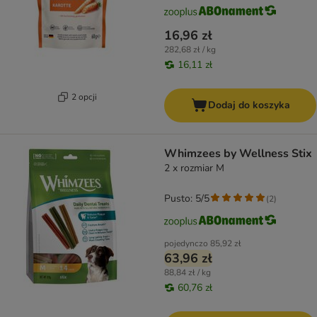
16,96 zł
282,68 zł / kg
16,11 zł
2 opcji
Dodaj do koszyka
Whimzees by Wellness Stix
2 x rozmiar M
Pusto: 5/5
(
2
)
pojedynczo
85,92 zł
63,96 zł
88,84 zł / kg
60,76 zł