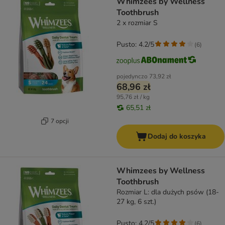
Whimzees by Wellness
Toothbrush
2 x rozmiar S
Pusto: 4.2/5
(
6
)
pojedynczo
73,92 zł
68,96 zł
95,76 zł / kg
65,51 zł
7 opcji
Dodaj do koszyka
Whimzees by Wellness
Toothbrush
Rozmiar L: dla dużych psów (18-
27 kg, 6 szt.)
Pusto: 4.2/5
(
6
)