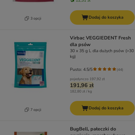
12,31 zł
Dodaj do koszyka
3 opcji
Virbac VEGGIEDENT Fresh
dla psów
30 x 35 g L dla dużych psów (>30
kg)
Pusto: 4.5/5
(
44
)
pojedynczo
197,92 zł
191,96 zł
182,80 zł / kg
Dodaj do koszyka
7 opcji
BugBell, pałeczki do