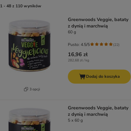
1 - 48 z 110 wyników
product items have been changed
Greenwoods Veggie, bataty
z dynią i marchwią
60 g
Pusto: 4.5/5
(
22
)
16,96 zł
282,68 zł / kg
Dodaj do koszyka
3 opcji
Greenwoods Veggie, bataty
z dynią i marchwią
5 x 60 g