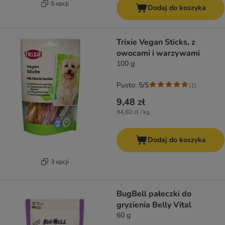
5 opcji
Dodaj do koszyka
Trixie Vegan Sticks, z
owocami i warzywami
100 g
Pusto: 5/5
(
1
)
9,48 zł
94,80 zł / kg
Dodaj do koszyka
3 opcji
BugBell pałeczki do
gryzienia Belly Vital
60 g