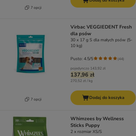
Dodaj do koszyka
7 opcji
Virbac VEGGIEDENT Fresh
dla psów
30 x 17 g S dla małych psów (5-
10 kg)
Pusto: 4.5/5
(
44
)
pojedynczo
143,92 zł
137,96 zł
270,52 zł / kg
Dodaj do koszyka
7 opcji
Whimzees by Wellness
Sticks Puppy
2 x rozmiar XS/S