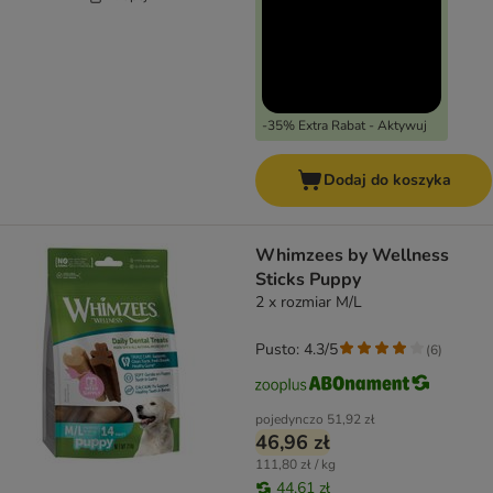
-35% Extra Rabat - Aktywuj
Dodaj do koszyka
Whimzees by Wellness
Sticks Puppy
2 x rozmiar M/L
Pusto: 4.3/5
(
6
)
pojedynczo
51,92 zł
46,96 zł
111,80 zł / kg
44,61 zł