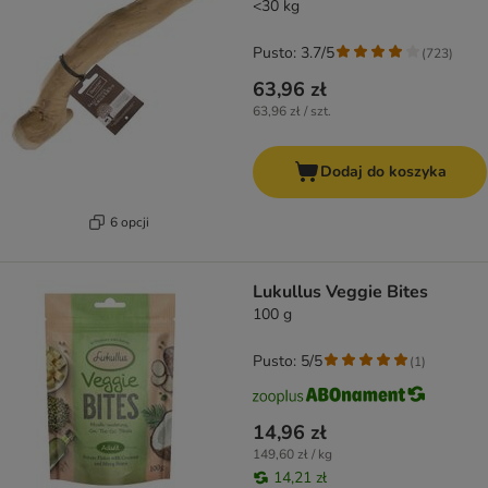
<30 kg
Pusto: 3.7/5
(
723
)
63,96 zł
63,96 zł / szt.
Dodaj do koszyka
6 opcji
Lukullus Veggie Bites
100 g
Pusto: 5/5
(
1
)
14,96 zł
149,60 zł / kg
14,21 zł