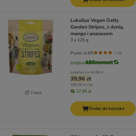
Lukullus Vegan Oatly
Garden Stripes, z dynią,
mango i ananasem
3 x 125 g
Pusto: 4.3/5
(
4
)
pojedynczo
44,88 zł
39,96 zł
106,56 zł / kg
37,96 zł
2 opcji
Dodaj do koszyka