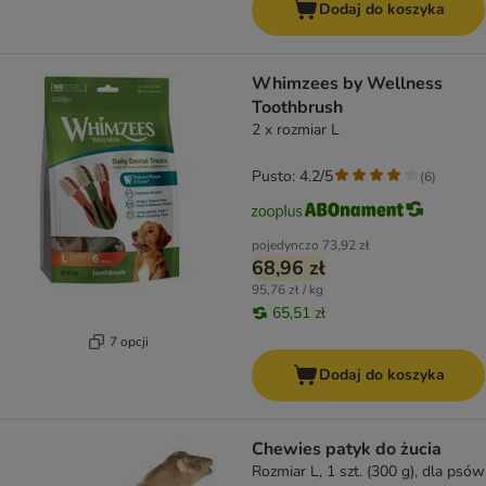
Dodaj do koszyka
Whimzees by Wellness
Toothbrush
2 x rozmiar L
Pusto: 4.2/5
(
6
)
pojedynczo
73,92 zł
68,96 zł
95,76 zł / kg
65,51 zł
7 opcji
Dodaj do koszyka
Chewies patyk do żucia
Rozmiar L, 1 szt. (300 g), dla psów