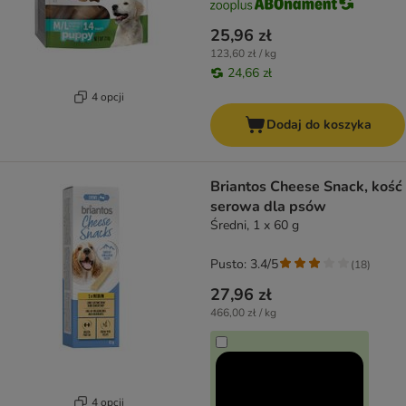
25,96 zł
123,60 zł / kg
24,66 zł
4 opcji
Dodaj do koszyka
Briantos Cheese Snack, kość
serowa dla psów
Średni, 1 x 60 g
Pusto: 3.4/5
(
18
)
27,96 zł
466,00 zł / kg
4 opcji