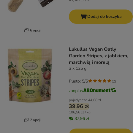
49,96 zł / szt.
Dodaj do koszyka
6 opcji
Lukullus Vegan Oatly
Garden Stripes, z jabłkiem,
marchwią i morelą
3 x 125 g
Pusto: 5/5
(
2
)
pojedynczo
44,88 zł
39,96 zł
106,56 zł / kg
37,96 zł
2 opcji