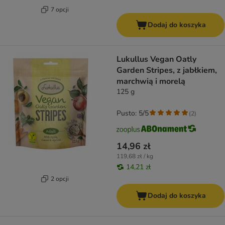
7 opcji
Dodaj do koszyka
Lukullus Vegan Oatly
Garden Stripes, z jabłkiem,
marchwią i morelą
125 g
Pusto: 5/5
(
2
)
14,96 zł
119,68 zł / kg
14,21 zł
2 opcji
Dodaj do koszyka