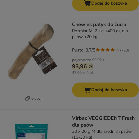
Dodaj do koszyka
Chewies patyk do żucia
Rozmiar M, 2 szt. (400 g), dla
psów <20 kg
Pusto: 3.7/5
(
723
)
pojedynczo
99,92 zł
93,96 zł
47,00 zł / szt.
Dodaj do koszyka
6 opcji
Virbac VEGGIEDENT Fresh
dla psów
30 x 26 g M dla średnich psów
(10-30 kg)