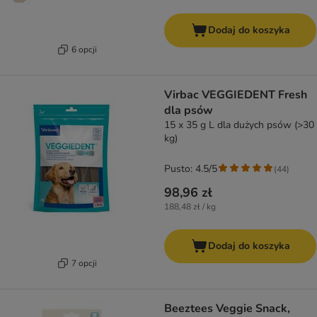
Dodaj do koszyka
6 opcji
Virbac VEGGIEDENT Fresh
dla psów
15 x 35 g L dla dużych psów (>30
kg)
Pusto: 4.5/5
(
44
)
98,96 zł
188,48 zł / kg
Dodaj do koszyka
7 opcji
Beeztees Veggie Snack,