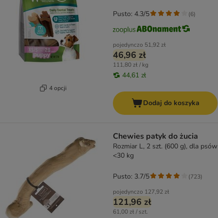
Pusto: 4.3/5
(
6
)
pojedynczo
51,92 zł
46,96 zł
111,80 zł / kg
44,61 zł
4 opcji
Dodaj do koszyka
Chewies patyk do żucia
Rozmiar L, 2 szt. (600 g), dla psów
<30 kg
Pusto: 3.7/5
(
723
)
pojedynczo
127,92 zł
121,96 zł
61,00 zł / szt.