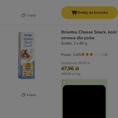
Dodaj do koszyka
2 opcji
Briantos Cheese Snack, kość
serowa dla psów
Średni, 2 x 60 g
Pusto: 3.4/5
(
18
)
pojedynczo
55,92 zł
47,96 zł
399,68 zł / kg
4 opcji