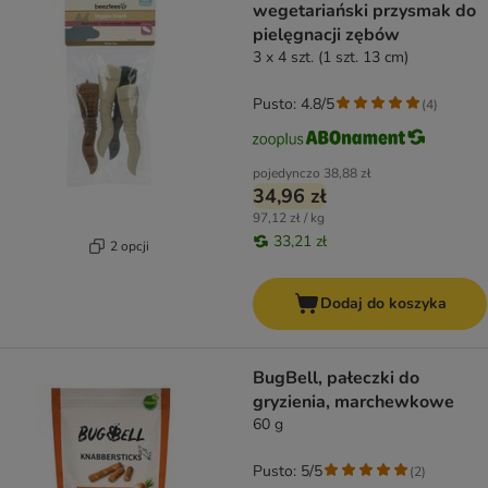
wegetariański przysmak do
pielęgnacji zębów
3 x 4 szt. (1 szt. 13 cm)
Pusto: 4.8/5
(
4
)
pojedynczo
38,88 zł
34,96 zł
97,12 zł / kg
33,21 zł
2 opcji
Dodaj do koszyka
BugBell, pałeczki do
gryzienia, marchewkowe
60 g
Pusto: 5/5
(
2
)