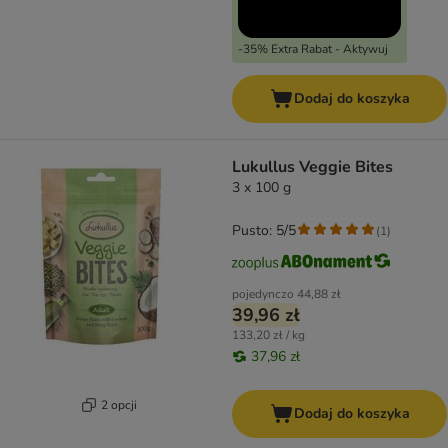
-35% Extra Rabat - Aktywuj
Dodaj do koszyka
Lukullus Veggie Bites
3 x 100 g
Pusto: 5/5
(
1
)
pojedynczo
44,88 zł
39,96 zł
133,20 zł / kg
37,96 zł
2 opcji
Dodaj do koszyka