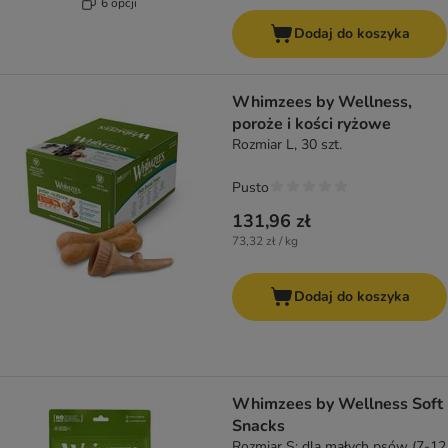
6 opcji
Dodaj do koszyka
Whimzees by Wellness,
poroże i kości ryżowe
Rozmiar L, 30 szt.
Pusto
131,96 zł
73,32 zł / kg
Dodaj do koszyka
Whimzees by Wellness Soft
Snacks
Rozmiar S: dla małych psów (7-12