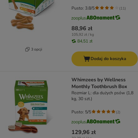
Pusto: 3.8/5
(
11
)
88,96 zł
105,92 zł / kg
84,51 zł
3 opcji
Dodaj do koszyka
Whimzees by Wellness
Monthly Toothbrush Box
Rozmiar L: dla dużych psów (1,8
kg, 30 szt.)
Pusto: 5/5
(
2
)
129,96 zł