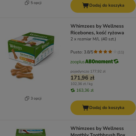
5 opcji
Dodaj do koszyka
Whimzees by Wellness
Ricebones, kość ryżowa
2 x rozmiar M/L (40 szt.)
Pusto: 3.8/5
(
11
)
pojedynczo
177,92 zł
171,96 zł
102,36 zł / kg
163,36 zł
3 opcji
Dodaj do koszyka
Whimzees by Wellness
Monthly Toothbrush Box