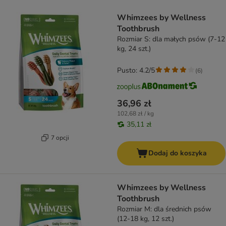
product items have been changed
Whimzees by Wellness
Toothbrush
Rozmiar S: dla małych psów (7-12
kg, 24 szt.)
Pusto: 4.2/5
(
6
)
36,96 zł
102,68 zł / kg
35,11 zł
7 opcji
Dodaj do koszyka
Whimzees by Wellness
Toothbrush
Rozmiar M: dla średnich psów
(12-18 kg, 12 szt.)