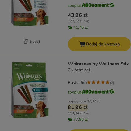
43,96 zł
122,12 zł / kg
41,76 zł
5 opcji
Dodaj do koszyka
Whimzees by Wellness Stix
2 x rozmiar L
Pusto: 5/5
(
2
)
pojedynczo
87,92 zł
81,96 zł
113,84 zł / kg
77,86 zł