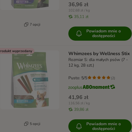
36,96 zł
102,68 zł / kg
35,11 zł
7 opcji
Powiadom mnie o
dostępności
rodukt wyprzedany
Whimzees by Wellness Stix
Rozmiar S: dla małych psów (7 -
12 kg, 28 szt.)
Pusto: 5/5
(
2
)
41,96 zł
116,56 zł / kg
39,86 zł
Powiadom mnie o
5 opcji
dostępności