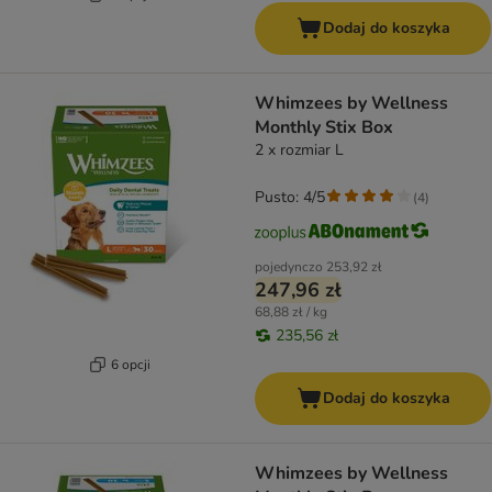
Dodaj do koszyka
Whimzees by Wellness
Monthly Stix Box
2 x rozmiar L
Pusto: 4/5
(
4
)
pojedynczo
253,92 zł
247,96 zł
68,88 zł / kg
235,56 zł
6 opcji
Dodaj do koszyka
Whimzees by Wellness