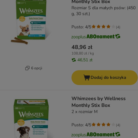
Monthly Stix Box
Rozmiar S dla małych psów: (450
g, 30 szt.)
Pusto: 4/5
(
4
)
48,96 zł
108,80 zł / kg
46,51 zł
6 opcji
Dodaj do koszyka
Whimzees by Wellness
Monthly Stix Box
2 x rozmiar M
Pusto: 4/5
(
4
)