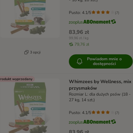
Pusto: 4.1/5
(
7
)
83,96 zł
99,96 zł / kg
79,76 zł
3 opcji
Powiadom mnie o
dostępności
rodukt wyprzedany
Whimzees by Wellness, mix
przysmaków
Rozmiar L: dla dużych psów (18 -
27 kg, 14 szt.)
Pusto: 4.1/5
(
7
)
83,96 zł