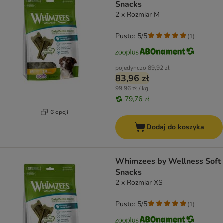
Snacks
2 x Rozmiar M
Pusto: 5/5
(
1
)
pojedynczo
89,92 zł
83,96 zł
99,96 zł / kg
79,76 zł
6 opcji
Dodaj do koszyka
Whimzees by Wellness Soft
Snacks
2 x Rozmiar XS
Pusto: 5/5
(
1
)