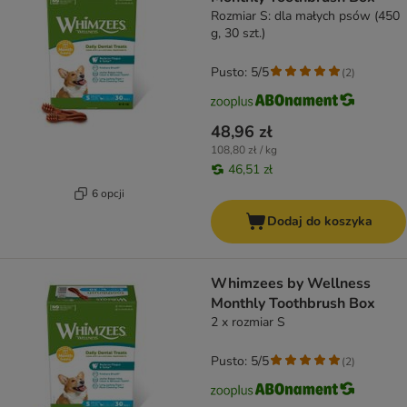
Rozmiar S: dla małych psów (450
g, 30 szt.)
Pusto: 5/5
(
2
)
48,96 zł
108,80 zł / kg
46,51 zł
6 opcji
Dodaj do koszyka
Whimzees by Wellness
Monthly Toothbrush Box
2 x rozmiar S
Pusto: 5/5
(
2
)