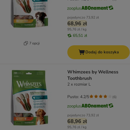
pojedynczo
73,92 zł
68,96 zł
95,76 zł / kg
65,51 zł
7 opcji
Dodaj do koszyka
Whimzees by Wellness
Toothbrush
2 x rozmiar L
Pusto: 4.2/5
(
6
)
pojedynczo
73,92 zł
68,96 zł
95,76 zł / kg