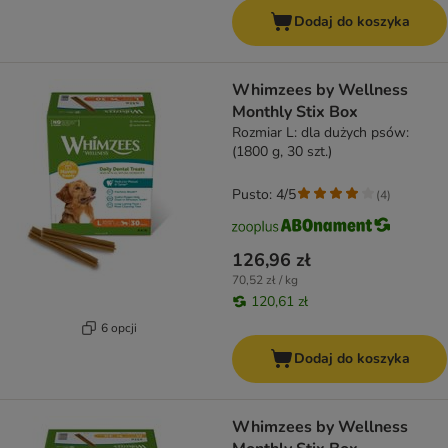
Dodaj do koszyka
Whimzees by Wellness
Monthly Stix Box
Rozmiar L: dla dużych psów:
(1800 g, 30 szt.)
Pusto: 4/5
(
4
)
126,96 zł
70,52 zł / kg
120,61 zł
6 opcji
Dodaj do koszyka
Whimzees by Wellness