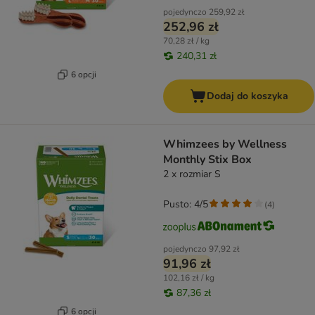
pojedynczo
259,92 zł
252,96 zł
70,28 zł / kg
240,31 zł
6 opcji
Dodaj do koszyka
Whimzees by Wellness
Monthly Stix Box
2 x rozmiar S
Pusto: 4/5
(
4
)
pojedynczo
97,92 zł
91,96 zł
102,16 zł / kg
87,36 zł
6 opcji