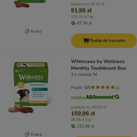
pojedynczo
97,92 zł
91,96 zł
102,16 zł / kg
87,36 zł
6 opcji
Dodaj do koszyka
Whimzees by Wellness
Monthly Toothbrush Box
2 x rozmiar M
Pusto: 5/5
(
2
)
pojedynczo
165,92 zł
159,96 zł
88,88 zł / kg
151,96 zł
6 opcji