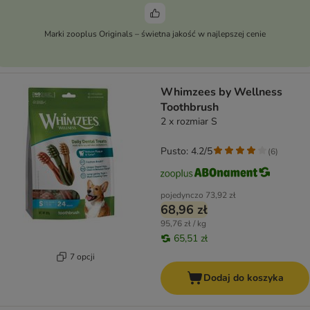
Marki zooplus Originals – świetna jakość w najlepszej cenie
Whimzees by Wellness
Toothbrush
2 x rozmiar S
Pusto: 4.2/5
(
6
)
pojedynczo
73,92 zł
68,96 zł
95,76 zł / kg
65,51 zł
7 opcji
Dodaj do koszyka