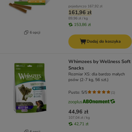
pojedynczo
167,92 zł
161,96 zł
89,96 zł / kg
153,86 zł
6 opcji
Dodaj do koszyka
Whimzees by Wellness Soft
Snacks
Rozmiar XS: dla bardzo małych
psów (2-7 kg, 56 szt.)
Pusto: 5/5
(
1
)
44,96 zł
107,04 zł / kg
42,71 zł
6 opcji