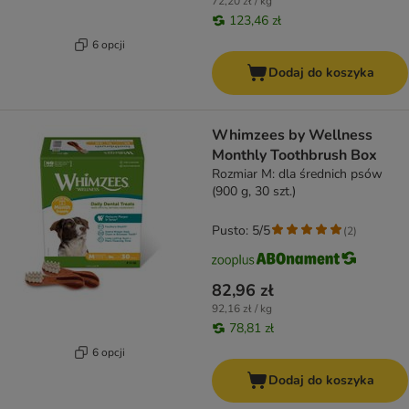
72,20 zł / kg
123,46 zł
6 opcji
Dodaj do koszyka
Whimzees by Wellness
Monthly Toothbrush Box
Rozmiar M: dla średnich psów
(900 g, 30 szt.)
Pusto: 5/5
(
2
)
82,96 zł
92,16 zł / kg
78,81 zł
6 opcji
Dodaj do koszyka