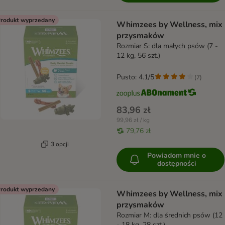
rodukt wyprzedany
Whimzees by Wellness, mix
przysmaków
Rozmiar S: dla małych psów (7 -
12 kg, 56 szt.)
Pusto: 4.1/5
(
7
)
83,96 zł
99,96 zł / kg
79,76 zł
3 opcji
Powiadom mnie o
dostępności
rodukt wyprzedany
Whimzees by Wellness, mix
przysmaków
Rozmiar M: dla średnich psów (12
- 18 kg, 28 szt.)