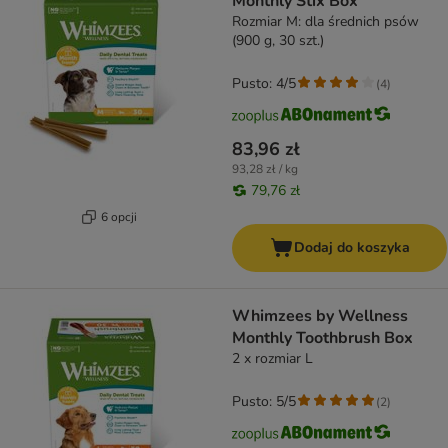
Monthly Stix Box
Rozmiar M: dla średnich psów
(900 g, 30 szt.)
Pusto: 4/5
(
4
)
83,96 zł
93,28 zł / kg
79,76 zł
6 opcji
Dodaj do koszyka
Whimzees by Wellness
Monthly Toothbrush Box
2 x rozmiar L
Pusto: 5/5
(
2
)