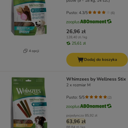
psów (9 - 18 kg, 14 szt.)
Pusto: 4.3/5
(
6
)
26,96 zł
128,40 zł / kg
25,61 zł
4 opcji
Dodaj do koszyka
Whimzees by Wellness Stix
2 x rozmiar M
Pusto: 5/5
(
2
)
pojedynczo
85,92 zł
63,96 zł
88,84 zł / kg