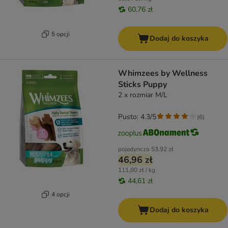
60,76 zł
5 opcji
Dodaj do koszyka
Whimzees by Wellness
Sticks Puppy
2 x rozmiar M/L
Pusto: 4.3/5
(
6
)
pojedynczo
53,92 zł
46,96 zł
111,80 zł / kg
44,61 zł
4 opcji
Dodaj do koszyka