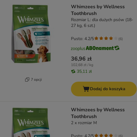
Whimzees by Wellness
Toothbrush
Rozmiar L: dla dużych psów (18-
27 kg, 6 szt.)
Pusto: 4.2/5
(
6
)
36,96 zł
102,68 zł / kg
35,11 zł
7 opcji
Dodaj do koszyka
Whimzees by Wellness
Toothbrush
2 x rozmiar M
Pusto: 4.2/5
(
6
)