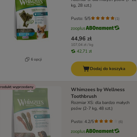
kg, 28 szt.)
Pusto: 5/5
(
1
)
44,96 zł
107,04 zł / kg
42,71 zł
6 opcji
Dodaj do koszyka
rodukt wyprzedany
Whimzees by Wellness
Toothbrush
Rozmiar XS: dla bardzo małych
psów (2-7 kg, 48 szt.)
Pusto: 4.2/5
(
6
)