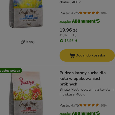
chabru, 400 g
Pusto: 4.7/5
(
909
)
19,96 zł
49,92 zł / kg
18,96 zł
9 opcji
Dodaj do koszyka
ooplus poleca
Purizon karmy suche dla
kota w opakowaniach
próbnych
Single Meat, wołowina z kwiatami
hibiskusa, 400 g
Pusto: 4.7/5
(
909
)