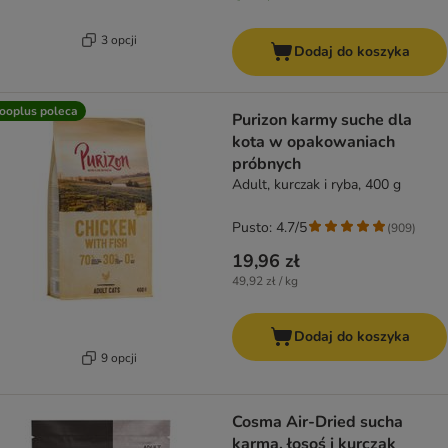
3 opcji
Dodaj do koszyka
ooplus poleca
Purizon karmy suche dla
kota w opakowaniach
próbnych
Adult, kurczak i ryba, 400 g
Pusto: 4.7/5
(
909
)
19,96 zł
49,92 zł / kg
Dodaj do koszyka
9 opcji
Cosma Air-Dried sucha
karma, łosoś i kurczak