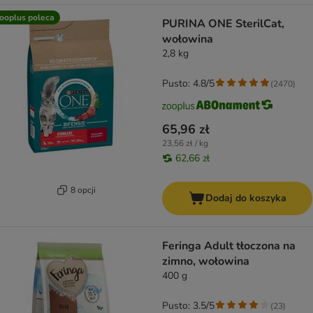
ooplus poleca
PURINA ONE SterilCat,
wołowina
2,8 kg
Pusto: 4.8/5
(
2470
)
65,96 zł
23,56 zł / kg
62,66 zł
8 opcji
Dodaj do koszyka
Feringa Adult tłoczona na
zimno, wołowina
400 g
Pusto: 3.5/5
(
23
)