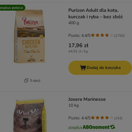
ooplus poleca
Purizon Adult dla kota,
kurczak i ryba – bez zbóż
400 g
Pusto: 4.4/5
(
2750
)
17,96 zł
44,92 zł / kg
Dodaj do koszyka
3 opcji
Josera Marinesse
10 kg
Pusto: 4.4/5
(
243
)