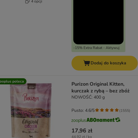
4 opcji
-15% Extra Rabat - Aktywuj
Dodaj do koszyka
ooplus poleca
Purizon Original Kitten,
kurczak z rybą – bez zbóż
NOWOŚĆ: 400 g
Pusto: 4.6/5
(
1555
)
17,96 zł
44,92 zł / kg