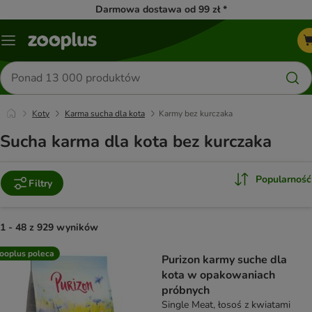
Darmowa dostawa od 99 zł *
Menu
Szukaj
produktów
Koty
Karma sucha dla kota
Karmy bez kurczaka
Sucha karma dla kota bez kurczaka
Popularność
Filtry
1 - 48 z 929 wyników
product items have been changed
ooplus poleca
Purizon karmy suche dla
kota w opakowaniach
próbnych
Single Meat, łosoś z kwiatami