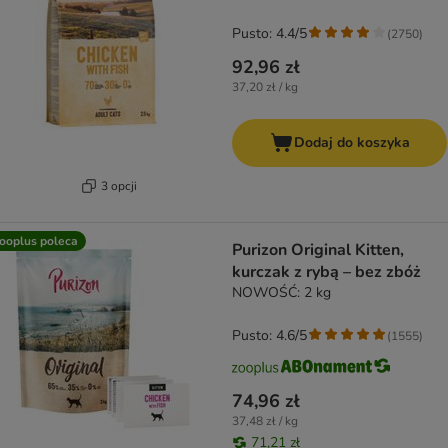
Pusto: 4.4/5
(
2750
)
92,96 zł
37,20 zł / kg
Dodaj do koszyka
3 opcji
ooplus poleca
Purizon Original Kitten,
kurczak z rybą – bez zbóż
NOWOŚĆ: 2 kg
Pusto: 4.6/5
(
1555
)
74,96 zł
37,48 zł / kg
71,21 zł