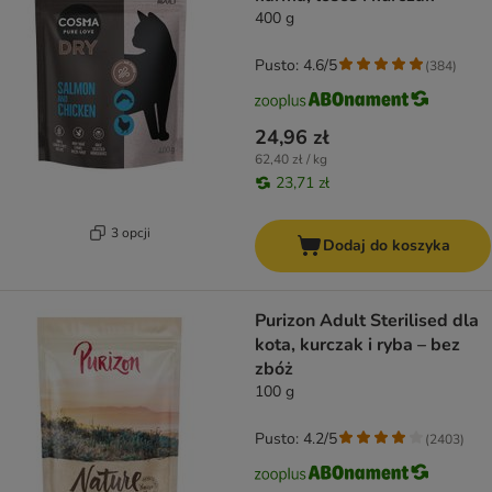
400 g
Pusto: 4.6/5
(
384
)
24,96 zł
62,40 zł / kg
23,71 zł
3 opcji
Dodaj do koszyka
Purizon Adult Sterilised dla
kota, kurczak i ryba – bez
zbóż
100 g
Pusto: 4.2/5
(
2403
)