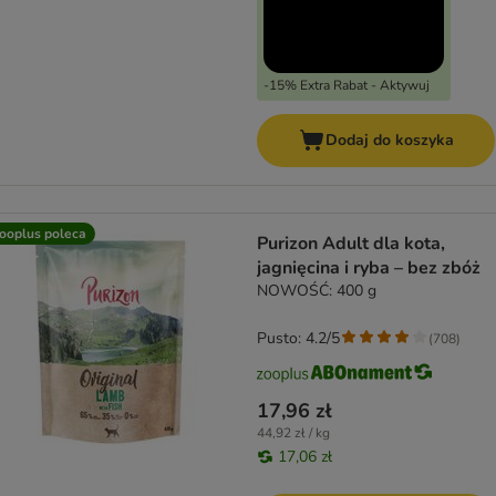
-15% Extra Rabat - Aktywuj
Dodaj do koszyka
ooplus poleca
Purizon Adult dla kota,
jagnięcina i ryba – bez zbóż
NOWOŚĆ: 400 g
Pusto: 4.2/5
(
708
)
17,96 zł
44,92 zł / kg
17,06 zł