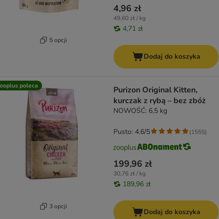
4,96 zł
49,60 zł / kg
4,71 zł
5 opcji
Dodaj do koszyka
ooplus poleca
Purizon Original Kitten,
kurczak z rybą – bez zbóż
NOWOŚĆ: 6,5 kg
Pusto: 4.6/5
(
1555
)
199,96 zł
30,76 zł / kg
189,96 zł
3 opcji
Dodaj do koszyka