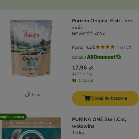
Purizon Original Fish - bez
zbóż
NOWOŚĆ: 400 g
Pusto: 4.2/5
(
1417
)
17,96 zł
44,92 zł / kg
17,06 zł
3 opcji
Dodaj do koszyka
ooplus poleca
PURINA ONE SterilCat,
wołowina
1,4 kg