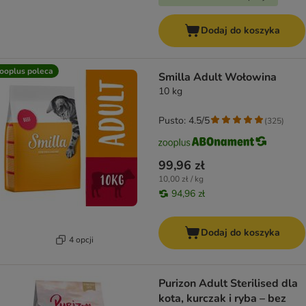
Dodaj do koszyka
ooplus poleca
Smilla Adult Wołowina
10 kg
Pusto: 4.5/5
(
325
)
99,96 zł
10,00 zł / kg
94,96 zł
Dodaj do koszyka
4 opcji
Purizon Adult Sterilised dla
kota, kurczak i ryba – bez