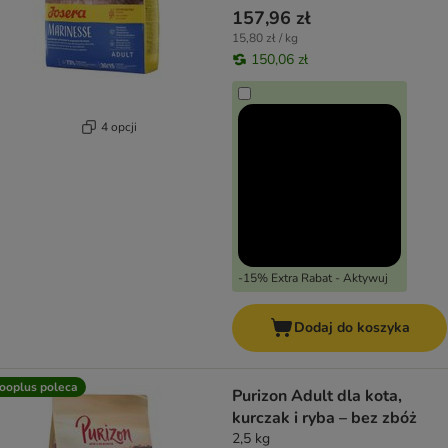
157,96 zł
15,80 zł / kg
150,06 zł
4 opcji
-15% Extra Rabat - Aktywuj
Dodaj do koszyka
ooplus poleca
Purizon Adult dla kota,
kurczak i ryba – bez zbóż
2,5 kg