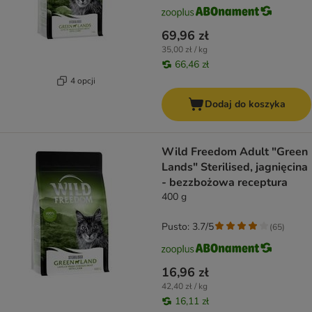
69,96 zł
35,00 zł / kg
66,46 zł
4 opcji
Dodaj do koszyka
Wild Freedom Adult "Green
Lands" Sterilised, jagnięcina
- bezzbożowa receptura
400 g
Pusto: 3.7/5
(
65
)
16,96 zł
42,40 zł / kg
16,11 zł