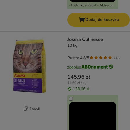
-15% Extra Rabat - Aktywuj
Dodaj do koszyka
Josera Culinesse
10 kg
Pusto: 4.8/5
(
746
)
145,96 zł
14,60 zł / kg
138,66 zł
4 opcji