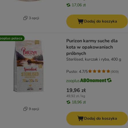
17,06 zł
3 opcji
Dodaj do koszyka
ooplus poleca
Purizon karmy suche dla
kota w opakowaniach
próbnych
Sterilised, kurczak i ryba, 400 g
Pusto: 4.7/5
(
909
)
19,96 zł
49,92 zł / kg
18,96 zł
9 opcji
Dodaj do koszyka