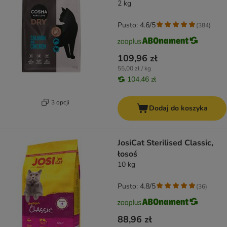
2 kg
Pusto: 4.6/5
(
384
)
109,96 zł
55,00 zł / kg
104,46 zł
3 opcji
Dodaj do koszyka
JosiCat Sterilised Classic,
łosoś
10 kg
Pusto: 4.8/5
(
36
)
88,96 zł