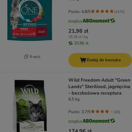
Pusto: 4.8/5
(
2470
)
21,96 zł
29,28 zł / kg
20,86 zł
8 opcji
Dodaj do koszyka
Wild Freedom Adult "Green
Lands" Sterilised, jagnięcina
- bezzbożowa receptura
6,5 kg
Pusto: 3.7/5
(
65
)
174,96 zł