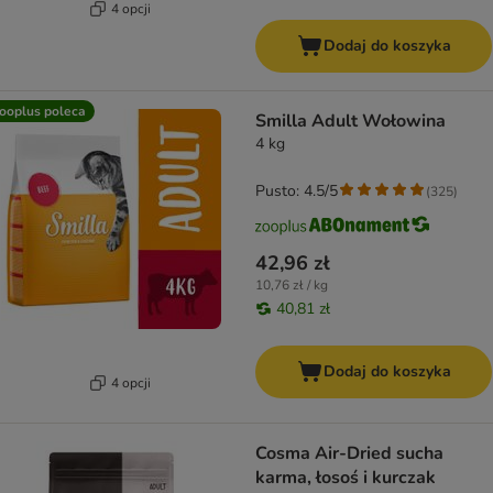
4 opcji
Dodaj do koszyka
ooplus poleca
Smilla Adult Wołowina
4 kg
Pusto: 4.5/5
(
325
)
42,96 zł
10,76 zł / kg
40,81 zł
Dodaj do koszyka
4 opcji
Cosma Air-Dried sucha
karma, łosoś i kurczak