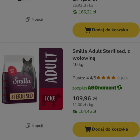
26,92 zł / kg
166,21 zł
4 opcji
Dodaj do koszyka
Smilla Adult Sterilised, z
wołowiną
10 kg
Pusto: 4.4/5
(
80
)
109,96 zł
11,00 zł / kg
104,46 zł
4 opcji
Dodaj do koszyka