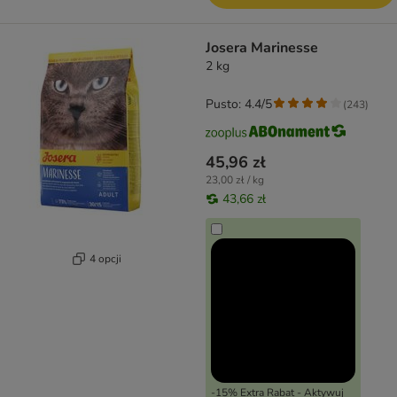
Josera Marinesse
2 kg
Pusto: 4.4/5
(
243
)
45,96 zł
23,00 zł / kg
43,66 zł
4 opcji
-15% Extra Rabat - Aktywuj