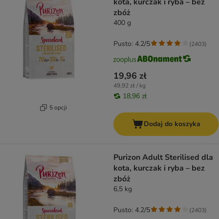
kota, kurczak i ryba – bez
zbóż
400 g
Pusto: 4.2/5
(
2403
)
19,96 zł
49,92 zł / kg
18,96 zł
5 opcji
Dodaj do koszyka
Purizon Adult Sterilised dla
kota, kurczak i ryba – bez
zbóż
6,5 kg
Pusto: 4.2/5
(
2403
)