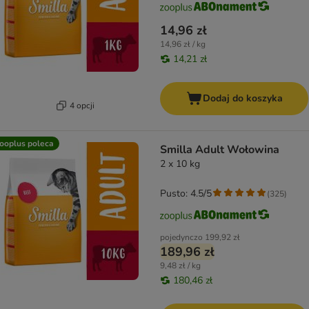
14,96 zł
14,96 zł / kg
14,21 zł
Dodaj do koszyka
4 opcji
ooplus poleca
Smilla Adult Wołowina
2 x 10 kg
Pusto: 4.5/5
(
325
)
pojedynczo
199,92 zł
189,96 zł
9,48 zł / kg
180,46 zł