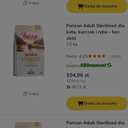
4 opcji
Dodaj do koszyka
Purizon Adult Sterilised dla
kota, kurczak i ryba – bez
zbóż
2,5 kg
Pusto: 4.2/5
(
2403
)
104,96 zł
42,00 zł / kg
99,71 zł
5 opcji
Dodaj do koszyka
Purizon Adult Sterilised dla