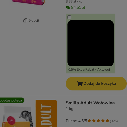
8,88 zł / kg
84,51 zł
5 opcji
-15% Extra Rabat - Aktywuj
Dodaj do koszyka
ooplus poleca
Smilla Adult Wołowina
1 kg
Pusto: 4.5/5
(
325
)