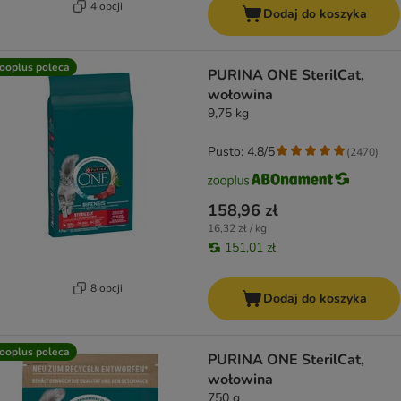
4 opcji
Dodaj do koszyka
ooplus poleca
PURINA ONE SterilCat,
wołowina
9,75 kg
Pusto: 4.8/5
(
2470
)
158,96 zł
16,32 zł / kg
151,01 zł
8 opcji
Dodaj do koszyka
ooplus poleca
PURINA ONE SterilCat,
wołowina
750 g