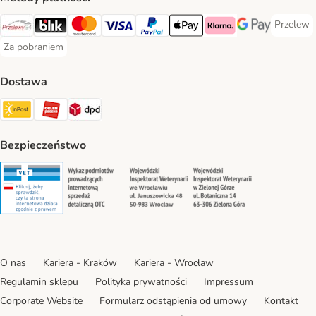
Przelew
Przelew 
Przelewy24 Payment Method
Blik Payment Method
MasterCard Payment Method
Visa Payment Method
PayPal Payment Method
Apple Pay Payment Method
Klarna Payment Method
Google Pay Paym
Za pobraniem
Za pobraniem Payment Method
Dostawa
Paczkomat® Shipping Method
ORLEN Paczka Shipping Method
DPD Shipping Method
Bezpieczeństwo
Security
Security
Security
Security
O nas
Kariera - Kraków
Kariera - Wrocław
Regulamin sklepu
Polityka prywatności
Impressum
Corporate Website
Formularz odstąpienia od umowy
Kontakt