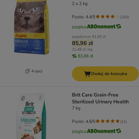
2 x 2 kg
Pusto: 4.4/5
(
243
)
pojedynczo
91,92 zł
85,96 zł
21,48 zł / kg
81,66 zł
4 opcji
Dodaj do koszyka
Brit Care Grain-Free
Sterilized Urinary Health
7 kg
Pusto: 4.6/5
(
21
)