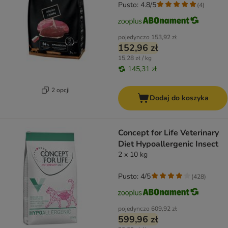
Pusto: 4.8/5
(
4
)
pojedynczo
153,92 zł
152,96 zł
15,28 zł / kg
145,31 zł
2 opcji
Dodaj do koszyka
Concept for Life Veterinary
Diet Hypoallergenic Insect
2 x 10 kg
Pusto: 4/5
(
428
)
pojedynczo
609,92 zł
599,96 zł