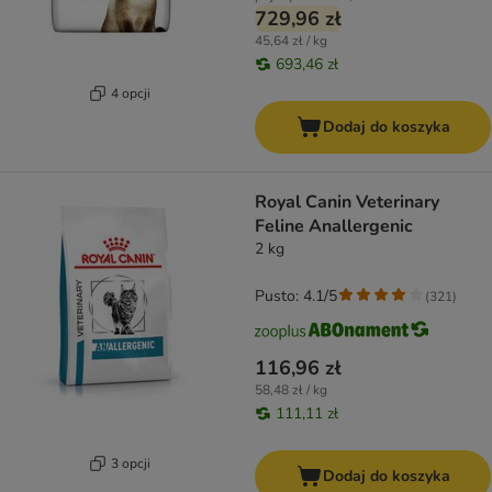
729,96 zł
45,64 zł / kg
693,46 zł
4 opcji
Dodaj do koszyka
Royal Canin Veterinary
Feline Anallergenic
2 kg
Pusto: 4.1/5
(
321
)
116,96 zł
58,48 zł / kg
111,11 zł
3 opcji
Dodaj do koszyka