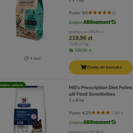
2 x 5 kg
Pusto: 5/5
(
6
)
pojedynczo
233,92 zł
219,96 zł
22,00 zł / kg
208,96 zł
4 opcji
Dodaj do koszyka
ooplus poleca
Hill's Prescription Diet Feline
z/d Food Sensitivities
2 x 8 kg
Pusto: 4.2/5
(
871
)
pojedynczo
735,92 zł