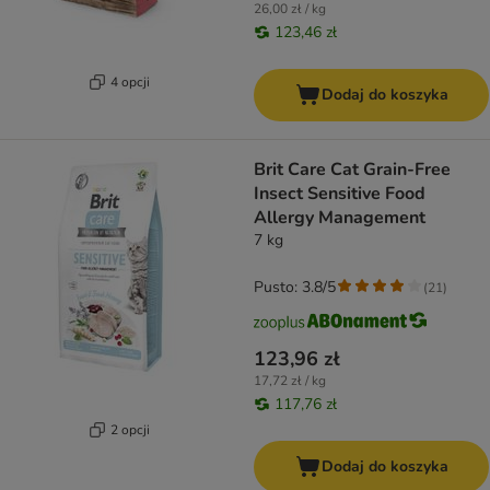
26,00 zł / kg
123,46 zł
4 opcji
Dodaj do koszyka
Brit Care Cat Grain-Free
Insect Sensitive Food
Allergy Management
7 kg
Pusto: 3.8/5
(
21
)
123,96 zł
17,72 zł / kg
117,76 zł
2 opcji
Dodaj do koszyka