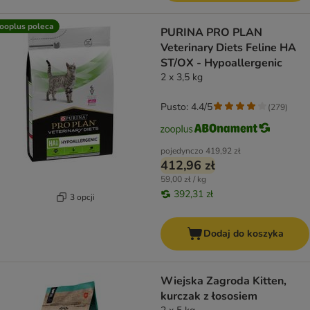
ooplus poleca
PURINA PRO PLAN
Veterinary Diets Feline HA
ST/OX - Hypoallergenic
2 x 3,5 kg
Pusto: 4.4/5
(
279
)
pojedynczo
419,92 zł
412,96 zł
59,00 zł / kg
392,31 zł
3 opcji
Dodaj do koszyka
Wiejska Zagroda Kitten,
kurczak z łososiem