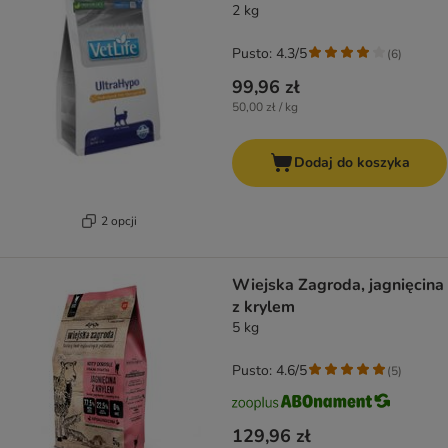
2 kg
Pusto: 4.3/5
(
6
)
99,96 zł
50,00 zł / kg
Dodaj do koszyka
2 opcji
Wiejska Zagroda, jagnięcina
z krylem
5 kg
Pusto: 4.6/5
(
5
)
129,96 zł