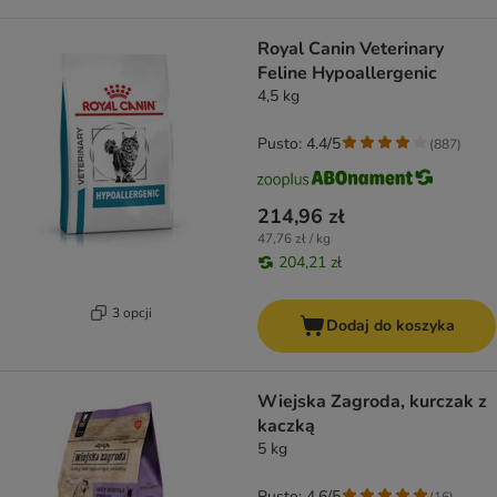
Royal Canin Veterinary
Feline Hypoallergenic
4,5 kg
Pusto: 4.4/5
(
887
)
214,96 zł
47,76 zł / kg
204,21 zł
3 opcji
Dodaj do koszyka
Wiejska Zagroda, kurczak z
kaczką
5 kg
Pusto: 4.6/5
(
16
)