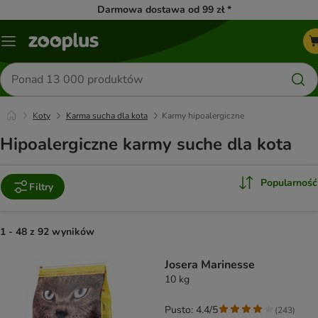
Darmowa dostawa od 99 zł *
Menu
Szukaj
produktów
Koty
Karma sucha dla kota
Karmy hipoalergiczne
Hipoalergiczne karmy suche dla kota
Popularność
Filtry
1 - 48 z 92 wyników
product items have been changed
Josera Marinesse
10 kg
Pusto: 4.4/5
(
243
)