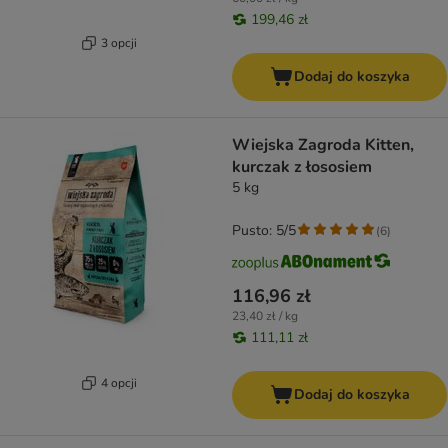
199,46 zł
3 opcji
Dodaj do koszyka
Wiejska Zagroda Kitten,
kurczak z łososiem
5 kg
Pusto: 5/5
(
6
)
116,96 zł
23,40 zł / kg
111,11 zł
4 opcji
Dodaj do koszyka