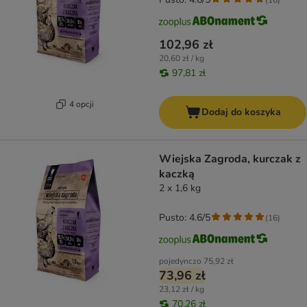
102,96 zł
20,60 zł / kg
97,81 zł
4 opcji
Dodaj do koszyka
Wiejska Zagroda, kurczak z
kaczką
2 x 1,6 kg
Pusto: 4.6/5
(
16
)
pojedynczo
75,92 zł
73,96 zł
23,12 zł / kg
70,26 zł