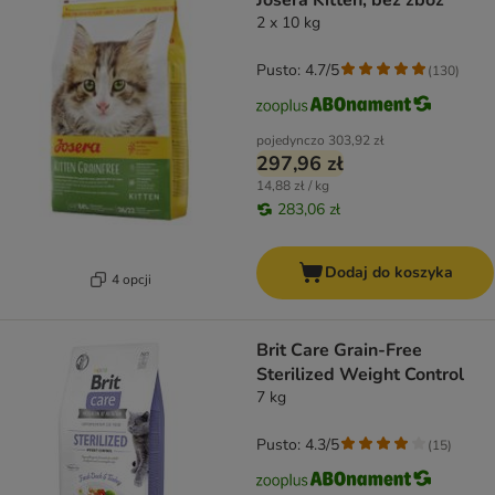
Josera Kitten, bez zbóż
2 x 10 kg
Pusto: 4.7/5
(
130
)
pojedynczo
303,92 zł
297,96 zł
14,88 zł / kg
283,06 zł
Dodaj do koszyka
4 opcji
Brit Care Grain-Free
Sterilized Weight Control
7 kg
Pusto: 4.3/5
(
15
)