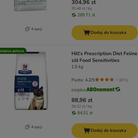
304,96 zł
30,48 zł / kg
289,71 zł
4 opcji
Dodaj do koszyka
ooplus poleca
Hill's Prescription Diet Feline
z/d Food Sensitivities
1,5 kg
Pusto: 4.2/5
(
871
)
88,96 zł
59,32 zł / kg
84,51 zł
4 opcji
Dodaj do koszyka