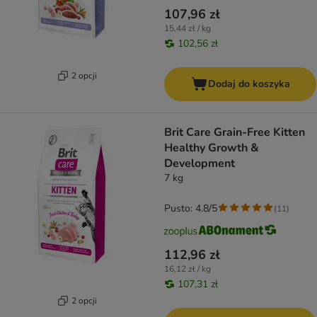
107,96 zł
15,44 zł / kg
102,56 zł
2 opcji
Dodaj do koszyka
Brit Care Grain-Free Kitten
Healthy Growth &
Development
7 kg
Pusto: 4.8/5
(
11
)
112,96 zł
16,12 zł / kg
107,31 zł
2 opcji