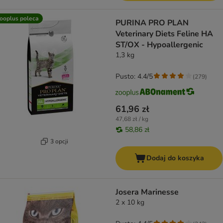
ooplus poleca
PURINA PRO PLAN
Veterinary Diets Feline HA
ST/OX - Hypoallergenic
1,3 kg
Pusto: 4.4/5
(
279
)
61,96 zł
47,68 zł / kg
58,86 zł
3 opcji
Dodaj do koszyka
Josera Marinesse
2 x 10 kg