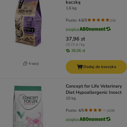
kaczką
1,6 kg
Pusto: 4.6/5
(
16
)
37,96 zł
23,72 zł / kg
36,06 zł
4 opcji
Dodaj do koszyka
Concept for Life Veterinary
Diet Hypoallergenic Insect
10 kg
Pusto: 4/5
(
428
)