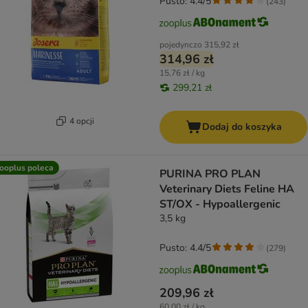
Pusto: 4.4/5
(
243
)
pojedynczo
315,92 zł
314,96 zł
15,76 zł / kg
299,21 zł
4 opcji
Dodaj do koszyka
ooplus poleca
PURINA PRO PLAN
Veterinary Diets Feline HA
ST/OX - Hypoallergenic
3,5 kg
Pusto: 4.4/5
(
279
)
209,96 zł
60,00 zł / kg