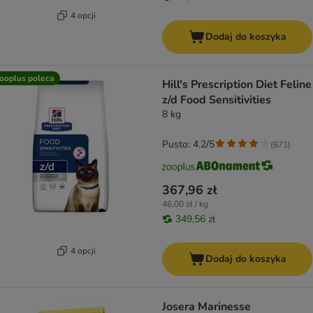
4 opcji
Dodaj do koszyka
ooplus poleca
Hill's Prescription Diet Feline
z/d Food Sensitivities
8 kg
Pusto: 4.2/5
(
871
)
367,96 zł
46,00 zł / kg
349,56 zł
4 opcji
Dodaj do koszyka
Josera Marinesse