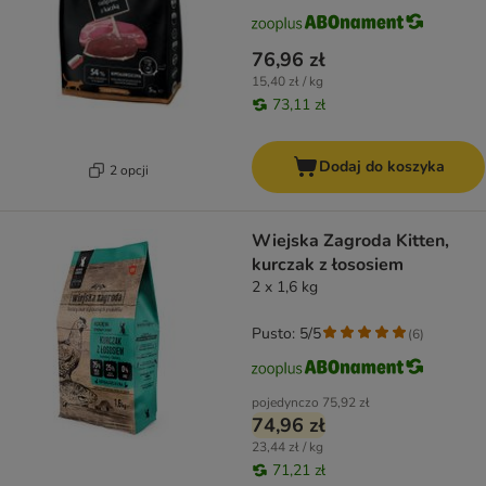
76,96 zł
15,40 zł / kg
73,11 zł
Dodaj do koszyka
2 opcji
Wiejska Zagroda Kitten,
kurczak z łososiem
2 x 1,6 kg
Pusto: 5/5
(
6
)
pojedynczo
75,92 zł
74,96 zł
23,44 zł / kg
71,21 zł