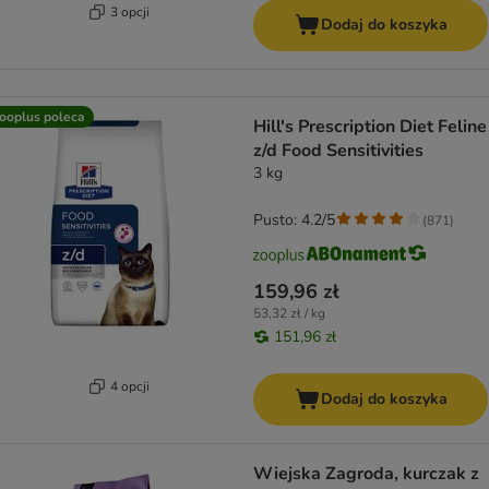
3 opcji
Dodaj do koszyka
ooplus poleca
Hill's Prescription Diet Feline
z/d Food Sensitivities
3 kg
Pusto: 4.2/5
(
871
)
159,96 zł
53,32 zł / kg
151,96 zł
4 opcji
Dodaj do koszyka
Wiejska Zagroda, kurczak z