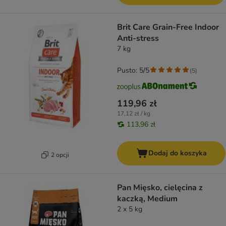
Brit Care Grain-Free Indoor
Anti-stress
7 kg
Pusto: 5/5
(
5
)
119,96 zł
17,12 zł / kg
113,96 zł
Dodaj do koszyka
2 opcji
Pan Mięsko, cielęcina z
kaczką, Medium
2 x 5 kg