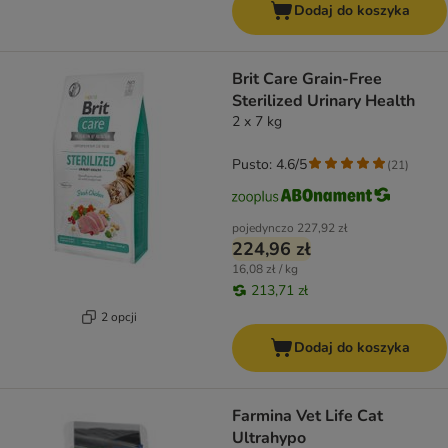
Dodaj do koszyka
Brit Care Grain-Free
Sterilized Urinary Health
2 x 7 kg
Pusto: 4.6/5
(
21
)
pojedynczo
227,92 zł
224,96 zł
16,08 zł / kg
213,71 zł
2 opcji
Dodaj do koszyka
Farmina Vet Life Cat
Ultrahypo