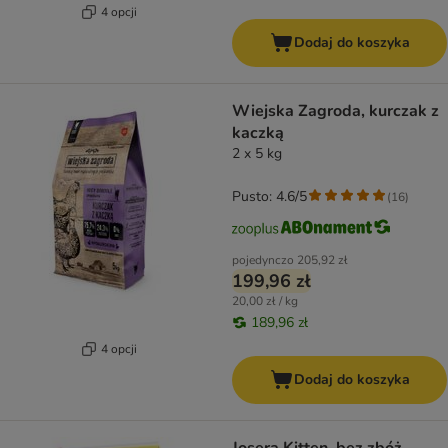
4 opcji
Dodaj do koszyka
Wiejska Zagroda, kurczak z
kaczką
2 x 5 kg
Pusto: 4.6/5
(
16
)
pojedynczo
205,92 zł
199,96 zł
20,00 zł / kg
189,96 zł
4 opcji
Dodaj do koszyka