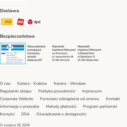
Dostawa
Paczkomat® Shipping Method
ORLEN Paczka Shipping Method
DPD Shipping Method
Bezpieczeństwo
Security
Security
Security
Security
O nas
Kariera - Kraków
Kariera - Wrocław
Regulamin sklepu
Polityka prywatności
Impressum
Corporate Website
Formularz odstąpienia od umowy
Kontakt
Informacje o przesyłce
Metody płatności
Program partnerski
Korzyści
DSA
Oświadczenie o dostępności
© zooplus SE
2026