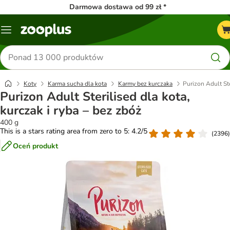
Darmowa dostawa od 99 zł *
Menu
Szukaj
produktów
Koty
Karma sucha dla kota
Karmy bez kurczaka
Purizon Adult Ste
Purizon Adult Sterilised dla kota,
kurczak i ryba – bez zbóż
400 g
This is a stars rating area from zero to 5: 4.2/5
(
2396
)
Oceń produkt