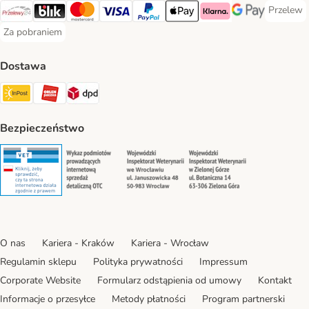
Przelew
Przelew 
Przelewy24 Payment Method
Blik Payment Method
MasterCard Payment Method
Visa Payment Method
PayPal Payment Method
Apple Pay Payment Method
Klarna Payment Method
Google Pay Paym
Za pobraniem
Za pobraniem Payment Method
Dostawa
Paczkomat® Shipping Method
ORLEN Paczka Shipping Method
DPD Shipping Method
Bezpieczeństwo
Security
Security
Security
Security
O nas
Kariera - Kraków
Kariera - Wrocław
Regulamin sklepu
Polityka prywatności
Impressum
Corporate Website
Formularz odstąpienia od umowy
Kontakt
Informacje o przesyłce
Metody płatności
Program partnerski