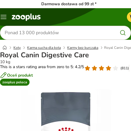
Darmowa dostawa od 99 zł *
Menu
Szukaj
produktów
Koty
Karma sucha dla kota
Karmy bez kurczaka
Royal Canin Dige
Royal Canin Digestive Care
10 kg
This is a stars rating area from zero to 5: 4.2/5
(
811
)
Oceń produkt
zooplus poleca