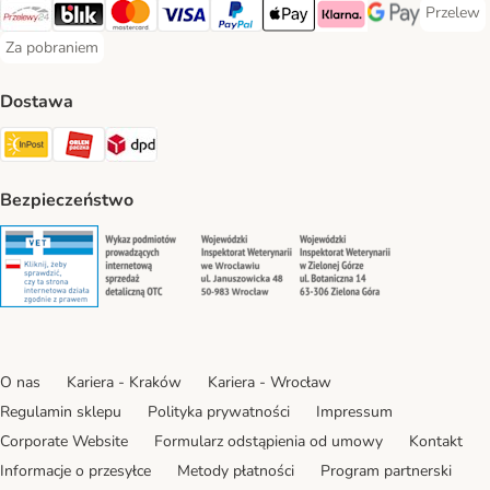
Przelew
Przelew 
Przelewy24 Payment Method
Blik Payment Method
MasterCard Payment Method
Visa Payment Method
PayPal Payment Method
Apple Pay Payment Method
Klarna Payment Method
Google Pay Paym
Za pobraniem
Za pobraniem Payment Method
Dostawa
Paczkomat® Shipping Method
ORLEN Paczka Shipping Method
DPD Shipping Method
Bezpieczeństwo
Security
Security
Security
Security
O nas
Kariera - Kraków
Kariera - Wrocław
Regulamin sklepu
Polityka prywatności
Impressum
Corporate Website
Formularz odstąpienia od umowy
Kontakt
Informacje o przesyłce
Metody płatności
Program partnerski