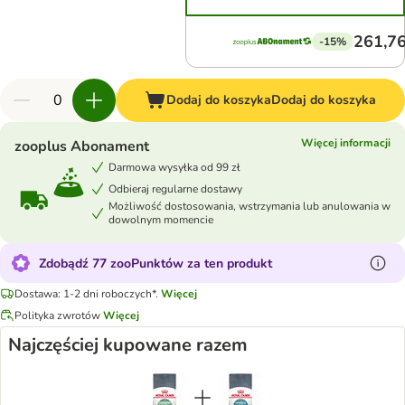
261,76
-15%
Dodaj do koszyka
Dodaj do koszyka
Więcej informacji
zooplus Abonament
Darmowa wysyłka od 99 zł
Odbieraj regularne dostawy
Możliwość dostosowania, wstrzymania lub anulowania w
dowolnym momencie
Zdobądź 77 zooPunktów za ten produkt
Dostawa: 1-2 dni roboczych*.
Więcej
Polityka zwrotów
Więcej
Najczęściej kupowane razem