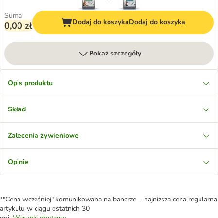
Suma
Dodaj do koszyka
Dodaj do koszyka
0,00 zł
Pokaż szczegóły
Opis produktu
Skład
Zalecenia żywieniowe
Opinie
*"Cena wcześniej" komunikowana na banerze = najniższa cena regularna
artykułu w ciągu ostatnich 30
dni.
Warunki dostawy