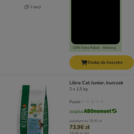
2 opcji
-15% Extra Rabat - Aktywuj
Dodaj do koszyka
Libra Cat Junior, kurczak
2 x 1,5 kg
Pusto
pojedynczo
79,92 zł
73,96 zł
24,64 zł / kg