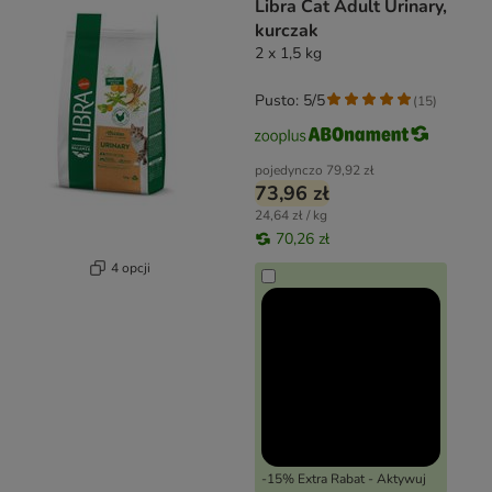
Libra Cat Adult Urinary,
kurczak
2 x 1,5 kg
Pusto: 5/5
(
15
)
pojedynczo
79,92 zł
73,96 zł
24,64 zł / kg
70,26 zł
4 opcji
-15% Extra Rabat - Aktywuj