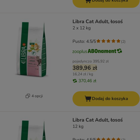
Dodaj do koszyka
Libra Cat Adult, łosoś
2 x 12 kg
Pusto: 4.5/5
(
2
)
pojedynczo
395,92 zł
389,96 zł
16,24 zł / kg
370,46 zł
4 opcji
Dodaj do koszyka
Libra Cat Adult, łosoś
12 kg
Pusto: 4.5/5
(
2
)