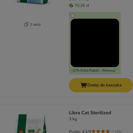
70,26 zł
2 opcji
-15% Extra Rabat - Aktywuj
Dodaj do koszyka
Libra Cat Sterilized
3 kg
Pusto: 4.1/5
(
25
)