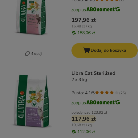
197,96 zł
16,48 zł / kg
188,06 zł
Dodaj do koszyka
4 opcji
Libra Cat Sterilized
2 x 3 kg
Pusto: 4.1/5
(
25
)
pojedynczo
123,92 zł
117,96 zł
19,68 zł / kg
112,06 zł