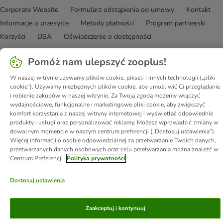
Corporate Website
Formularz odstąpienia od umowy
Kontakt
Informacje o przesyłce
Metody płatności
Program partnerski
Korzyści
DSA
Oświadczenie o dostępności
© zooplus SE
2026
Pomóż nam ulepszyć zooplus!
W naszej witrynie używamy plików cookie, pikseli i innych technologii („pliki
cookie”). Używamy niezbędnych plików cookie, aby umożliwić Ci przeglądanie
i robienie zakupów w naszej witrynie. Za Twoją zgodą możemy włączyć
wydajnościowe, funkcjonalne i marketingowe pliki cookie, aby zwiększyć
komfort korzystania z naszej witryny internetowej i wyświetlać odpowiednie
produkty i usługi oraz personalizować reklamy. Możesz wprowadzić zmiany w
dowolnym momencie w naszym centrum preferencji („Dostosuj ustawienia”).
Więcej informacji o osobie odpowiedzialnej za przetwarzanie Twoich danych,
przetwarzanych danych osobowych oraz celu przetwarzania można znaleźć w
Centrum Preferencji
Polityka prywatności
Dostosuj ustawienia
Zaakceptuj i kontynuuj