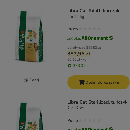
Libra Cat Adult, kurczak
2 x 12 kg
Pusto
pojedynczo
399,92 zł
392,96 zł
16,36 zł / kg
373,31 zł
2 opcji
Dodaj do koszyka
Libra Cat Sterilized, tuńczyk
2 x 12 kg
Pusto