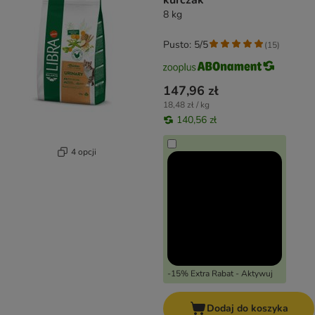
kurczak
8 kg
Pusto: 5/5
(
15
)
147,96 zł
18,48 zł / kg
140,56 zł
4 opcji
-15% Extra Rabat - Aktywuj
Dodaj do koszyka