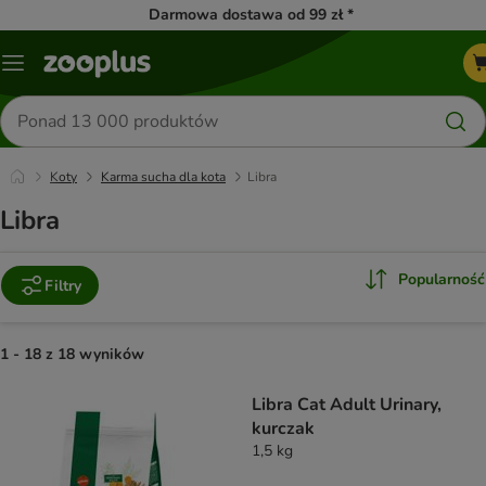
Darmowa dostawa od 99 zł *
Menu
Szukaj
produktów
Koty
Karma sucha dla kota
Libra
Libra
Popularność
Filtry
1 - 18 z 18 wyników
product items have been changed
Libra Cat Adult Urinary,
kurczak
1,5 kg