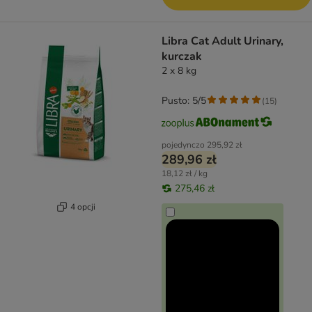
Libra Cat Adult Urinary,
kurczak
2 x 8 kg
Pusto: 5/5
(
15
)
pojedynczo
295,92 zł
289,96 zł
18,12 zł / kg
275,46 zł
4 opcji