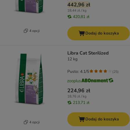
442,96 zł
18,44 zł / kg
420,81 zł
4 opcji
Dodaj do koszyka
Libra Cat Sterilized
12 kg
Pusto: 4.1/5
(
25
)
224,96 zł
18,76 zł / kg
213,71 zł
Dodaj do koszyka
4 opcji