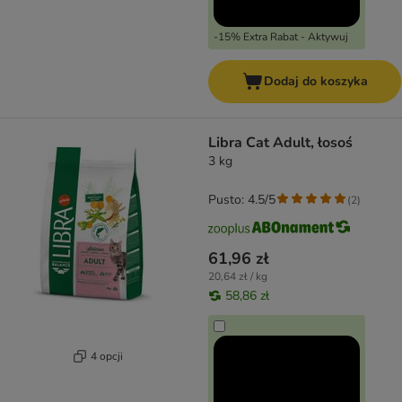
-15% Extra Rabat - Aktywuj
Dodaj do koszyka
Libra Cat Adult, łosoś
3 kg
Pusto: 4.5/5
(
2
)
61,96 zł
20,64 zł / kg
58,86 zł
4 opcji