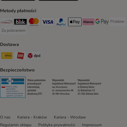
Metody płatności
Przelew
Przelew 
Przelewy24 Payment Method
Blik Payment Method
MasterCard Payment Method
Visa Payment Method
PayPal Payment Method
Apple Pay Payment Method
Klarna Payment Method
Google Pay Paym
Za pobraniem
Za pobraniem Payment Method
Dostawa
Paczkomat® Shipping Method
ORLEN Paczka Shipping Method
DPD Shipping Method
Bezpieczeństwo
Security
Security
Security
Security
O nas
Kariera - Kraków
Kariera - Wrocław
Regulamin sklepu
Polityka prywatności
Impressum