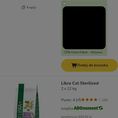
4 opcji
-15% Extra Rabat - Aktywuj
Dodaj do koszyka
Libra Cat Sterilized
2 x 12 kg
Pusto: 4.1/5
(
25
)
pojedynczo
449,92 zł