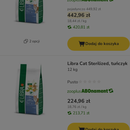
pojedynczo
449,92 zł
442,96 zł
18,44 zł / kg
420,81 zł
2 opcji
Dodaj do koszyka
Libra Cat Sterilized, tuńczyk
12 kg
Pusto
224,96 zł
18,76 zł / kg
213,71 zł
Dodaj do koszyka