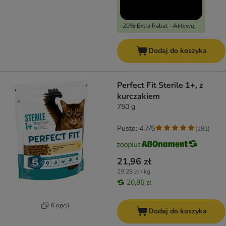
-20% Extra Rabat - Aktywuj
Dodaj do koszyka
Perfect Fit Sterile 1+, z
kurczakiem
750 g
Pusto: 4.7/5
(
181
)
21,96 zł
29,28 zł / kg
20,86 zł
6 opcji
Dodaj do koszyka