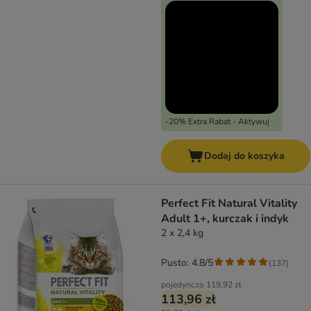
-20% Extra Rabat - Aktywuj
Dodaj do koszyka
Perfect Fit Natural Vitality
Adult 1+, kurczak i indyk
2 x 2,4 kg
Pusto: 4.8/5
(
137
)
pojedynczo
119,92 zł
113,96 zł