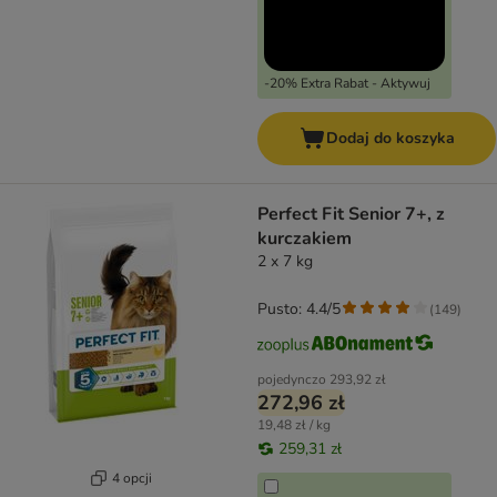
-20% Extra Rabat - Aktywuj
Dodaj do koszyka
Perfect Fit Senior 7+, z
kurczakiem
2 x 7 kg
Pusto: 4.4/5
(
149
)
pojedynczo
293,92 zł
272,96 zł
19,48 zł / kg
259,31 zł
4 opcji