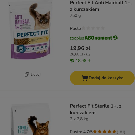
Perfect Fit Anti Hairball 1+,
z kurczakiem
750 g
Pusto
19,96 zł
26,60 zł / kg
18,96 zł
2 opcji
Dodaj do koszyka
Perfect Fit Sterile 1+, z
kurczakiem
2 x 2,8 kg
Pusto: 4.7/5
(
181
)