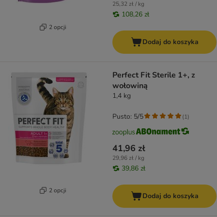
25,32 zł / kg
108,26 zł
2 opcji
Dodaj do koszyka
Perfect Fit Sterile 1+, z
wołowiną
1,4 kg
Pusto: 5/5
(
1
)
41,96 zł
29,96 zł / kg
39,86 zł
2 opcji
Dodaj do koszyka