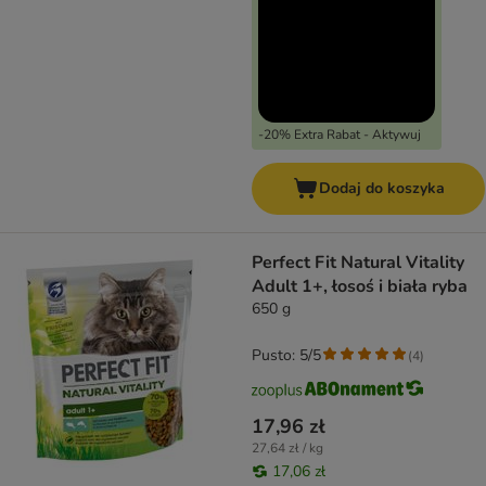
-20% Extra Rabat - Aktywuj
Dodaj do koszyka
Perfect Fit Natural Vitality
Adult 1+, łosoś i biała ryba
650 g
Pusto: 5/5
(
4
)
17,96 zł
27,64 zł / kg
17,06 zł