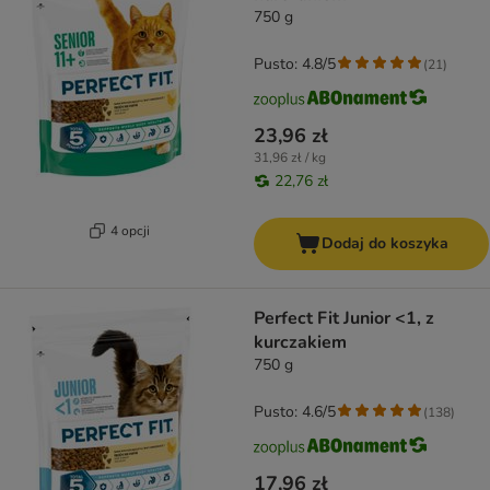
750 g
Pusto: 4.8/5
(
21
)
23,96 zł
31,96 zł / kg
22,76 zł
4 opcji
Dodaj do koszyka
Perfect Fit Junior <1, z
kurczakiem
750 g
Pusto: 4.6/5
(
138
)
17,96 zł