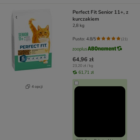
Perfect Fit Senior 11+, z
kurczakiem
2,8 kg
Pusto: 4.8/5
(
21
)
64,96 zł
23,20 zł / kg
61,71 zł
4 opcji