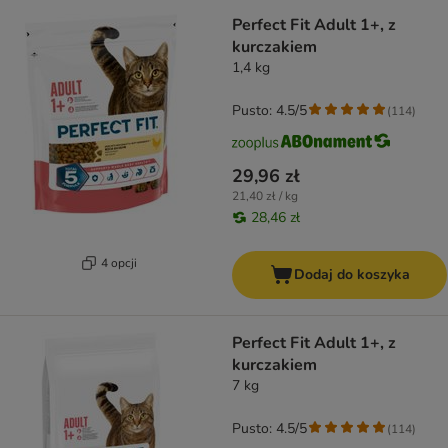
Perfect Fit Adult 1+, z
kurczakiem
1,4 kg
Pusto: 4.5/5
(
114
)
29,96 zł
21,40 zł / kg
28,46 zł
4 opcji
Dodaj do koszyka
Perfect Fit Adult 1+, z
kurczakiem
7 kg
Pusto: 4.5/5
(
114
)