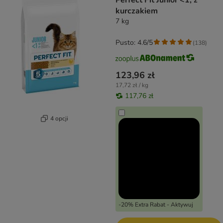
Perfect Fit Junior <1, z
kurczakiem
7 kg
Pusto: 4.6/5
(
138
)
123,96 zł
17,72 zł / kg
117,76 zł
4 opcji
-20% Extra Rabat - Aktywuj