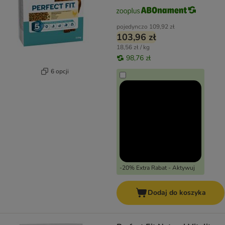
pojedynczo
109,92 zł
103,96 zł
18,56 zł / kg
98,76 zł
6 opcji
-20% Extra Rabat - Aktywuj
Dodaj do koszyka