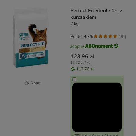
product items have been changed
Perfect Fit Sterile 1+, z
kurczakiem
7 kg
Pusto: 4.7/5
(
181
)
123,96 zł
17,72 zł / kg
117,76 zł
6 opcji
-20% Extra Rabat - Aktywuj