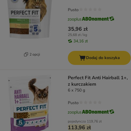
Pusto
35,96 zł
25,68 zł / kg
34,16 zł
2 opcji
Dodaj do koszyka
Perfect Fit Anti Hairball 1+,
z kurczakiem
6 x 750 g
Pusto
pojedynczo
119,76 zł
113,96 zł