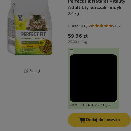
Perfect Fit Natural Vitality
Adult 1+, kurczak i indyk
2,4 kg
Pusto: 4.8/5
(
137
)
59,96 zł
25,00 zł / kg
6 opcji
-15% Extra Rabat - Aktywuj
Dodaj do koszyka