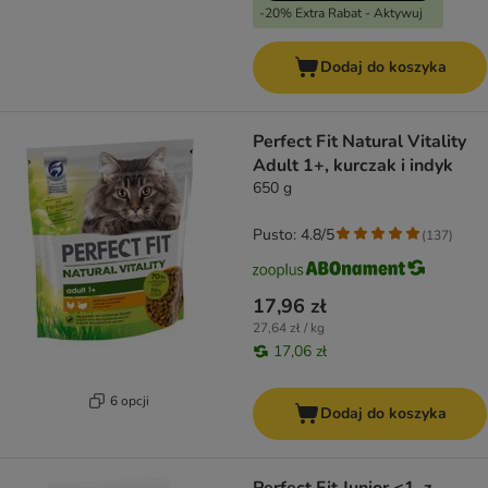
-20% Extra Rabat - Aktywuj
Dodaj do koszyka
Perfect Fit Natural Vitality
Adult 1+, kurczak i indyk
650 g
Pusto: 4.8/5
(
137
)
17,96 zł
27,64 zł / kg
17,06 zł
6 opcji
Dodaj do koszyka