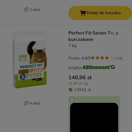
2 opcji
Dodaj do koszyka
Perfect Fit Senior 7+, z
kurczakiem
7 kg
Pusto: 4.4/5
(
149
)
146,96 zł
21,00 zł / kg
139,61 zł
4 opcji