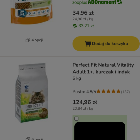
34,96 zł
24,96 zł / kg
33,21 zł
4 opcji
Dodaj do koszyka
Perfect Fit Natural Vitality
Adult 1+, kurczak i indyk
6 kg
Pusto: 4.8/5
(
137
)
124,96 zł
20,84 zł / kg
6 opcji