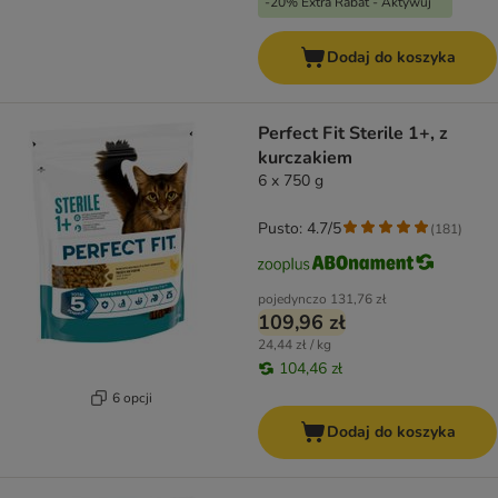
-20% Extra Rabat - Aktywuj
Dodaj do koszyka
Perfect Fit Sterile 1+, z
kurczakiem
6 x 750 g
Pusto: 4.7/5
(
181
)
pojedynczo
131,76 zł
109,96 zł
24,44 zł / kg
104,46 zł
6 opcji
Dodaj do koszyka