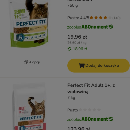
750 g
Pusto: 4.4/5
(
149
)
19,96 zł
26,60 zł / kg
18,96 zł
4 opcji
Dodaj do koszyka
Perfect Fit Adult 1+, z
wołowiną
7 kg
Pusto
123,96 zł