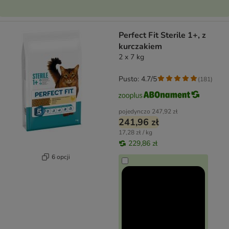
Perfect Fit Sterile 1+, z
kurczakiem
2 x 7 kg
Pusto: 4.7/5
(
181
)
pojedynczo
247,92 zł
241,96 zł
17,28 zł / kg
229,86 zł
6 opcji