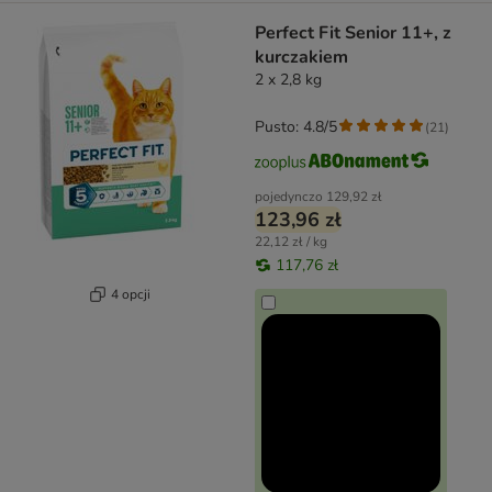
Perfect Fit Senior 11+, z
kurczakiem
2 x 2,8 kg
Pusto: 4.8/5
(
21
)
pojedynczo
129,92 zł
123,96 zł
22,12 zł / kg
117,76 zł
4 opcji