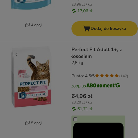
23,96 zł / kg
17,06 zł
4 opcji
Dodaj do koszyka
Perfect Fit Adult 1+, z
łososiem
2,8 kg
Pusto: 4.6/5
(
147
)
64,96 zł
23,20 zł / kg
61,71 zł
5 opcji