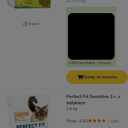
23,76 zł / kg
6 opcji
-15% Extra Rabat - Aktywuj
Dodaj do koszyka
Perfect Fit Sensitive 1+, z
indykiem
1,4 kg
Pusto: 4.1/5
(
260
)