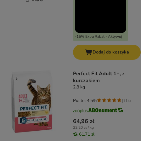
-15% Extra Rabat - Aktywuj
Dodaj do koszyka
Perfect Fit Adult 1+, z
kurczakiem
2,8 kg
Pusto: 4.5/5
(
114
)
64,96 zł
23,20 zł / kg
61,71 zł