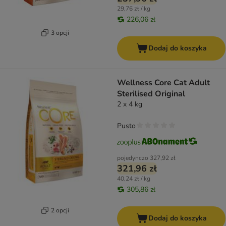
29,76 zł / kg
226,06 zł
3 opcji
Dodaj do koszyka
Wellness Core Cat Adult
Sterilised Original
2 x 4 kg
Pusto
pojedynczo
327,92 zł
321,96 zł
40,24 zł / kg
305,86 zł
2 opcji
Dodaj do koszyka