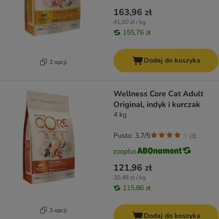
163,96 zł
41,00 zł / kg
155,76 zł
Dodaj do koszyka
2 opcji
Wellness Core Cat Adult
Original, indyk i kurczak
4 kg
Pusto: 3.7/5
(
3
)
121,96 zł
30,48 zł / kg
115,86 zł
3 opcji
Dodaj do koszyka