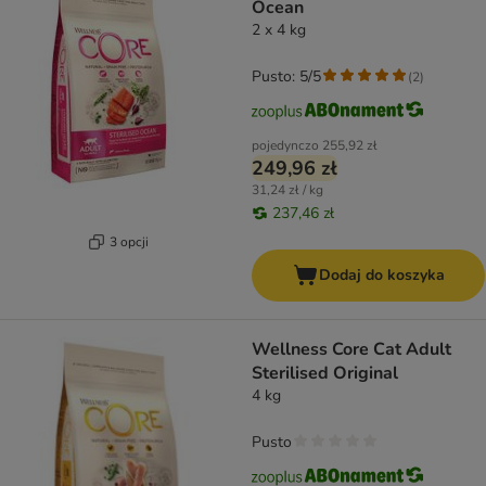
Ocean
2 x 4 kg
Pusto: 5/5
(
2
)
pojedynczo
255,92 zł
249,96 zł
31,24 zł / kg
237,46 zł
3 opcji
Dodaj do koszyka
Wellness Core Cat Adult
Sterilised Original
4 kg
Pusto