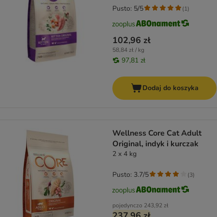
Pusto: 5/5
(
1
)
102,96 zł
58,84 zł / kg
97,81 zł
Dodaj do koszyka
Wellness Core Cat Adult
Original, indyk i kurczak
2 x 4 kg
Pusto: 3.7/5
(
3
)
pojedynczo
243,92 zł
237,96 zł