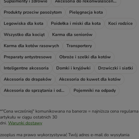
Suplementy i zdrowie
Akcesoria do rekonwalescencji
Produkty przeciw pasożytom
Pielęgnacja kota
Legowiska dla kota
Poidełka i miski dla kota
Koci rodzice
Wszystko dla kociąt
Karma dla seniorów
Karma dla kotów rasowych
Transportery
Preparaty antystresowe
Obroże i szelki dla kotów
Inteligentne akcesoria
Domki i kryjówki
Drzwiczki i siatki
Akcesoria do drapaków
Akcesoria do kuwet dla kotów
Akcesoria do sprzątania i odświeżacze
Pojemniki na odpady
*"Cena wcześniej" komunikowana na banerze = najniższa cena regularna
artykułu w ciągu ostatnich 30
dni.
Warunki dostawy
zooplus ma prawo wykorzystywać Twój adres e-mail do wysyłania