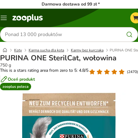
Darmowa dostawa od 99 zł *
Menu
Szukaj
produktów
Koty
Karma sucha dla kota
Karmy bez kurczaka
PURINA ONE Ster
PURINA ONE SterilCat, wołowina
750 g
This is a stars rating area from zero to 5: 4.8/5
(
2470
)
Oceń produkt
zooplus poleca