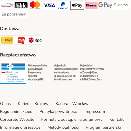
Przelew
Przelew 
Przelewy24 Payment Method
Blik Payment Method
MasterCard Payment Method
Visa Payment Method
PayPal Payment Method
Apple Pay Payment Method
Klarna Payment Method
Google Pay Paym
Za pobraniem
Za pobraniem Payment Method
Dostawa
Paczkomat® Shipping Method
ORLEN Paczka Shipping Method
DPD Shipping Method
Bezpieczeństwo
Security
Security
Security
Security
O nas
Kariera - Kraków
Kariera - Wrocław
Regulamin sklepu
Polityka prywatności
Impressum
Corporate Website
Formularz odstąpienia od umowy
Kontakt
Informacje o przesyłce
Metody płatności
Program partnerski