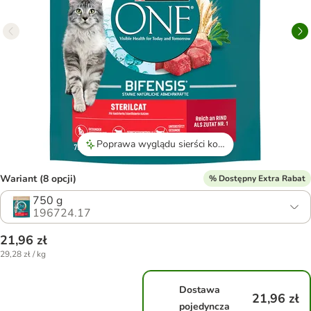
Poprawa wyglądu sierści kotów, która staje się bardziej lśniąca i zadbana.
Wariant (8 opcji)
% Dostępny Extra Rabat
750 g
196724.17
21,96 zł
29,28 zł / kg
Dostawa
21,96 zł
pojedyncza