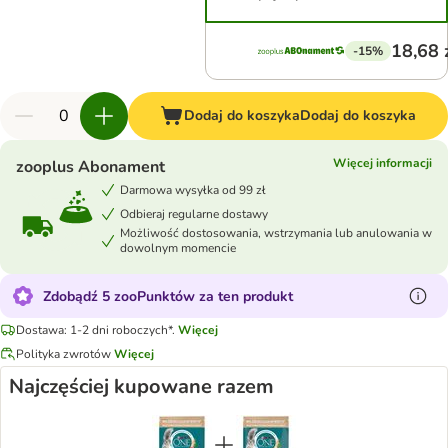
18,68 
-15%
Dodaj do koszyka
Dodaj do koszyka
Więcej informacji
zooplus Abonament
Darmowa wysyłka od 99 zł
Odbieraj regularne dostawy
Możliwość dostosowania, wstrzymania lub anulowania w
dowolnym momencie
Zdobądź 5 zooPunktów za ten produkt
Dostawa: 1-2 dni roboczych*.
Więcej
Polityka zwrotów
Więcej
Najczęściej kupowane razem