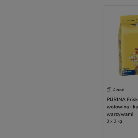
2 opcji
PURINA Friski
wołowina i ku
warzywami
3 x 3 kg