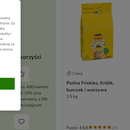
Używamy
trynie. Za
aby
dukty i
 w
ialnej za
ia można
Twoje korzyści
3 opcji
Purina Friskies, Królik,
tywuj zooplus ABOnament
kurczak i warzywa
i zaoszczędź 10% przy
1,5 kg
erwszym zamówieniu a 5%
przy każdym kolejnym!
Pusto: 4.5/5
(
21
)