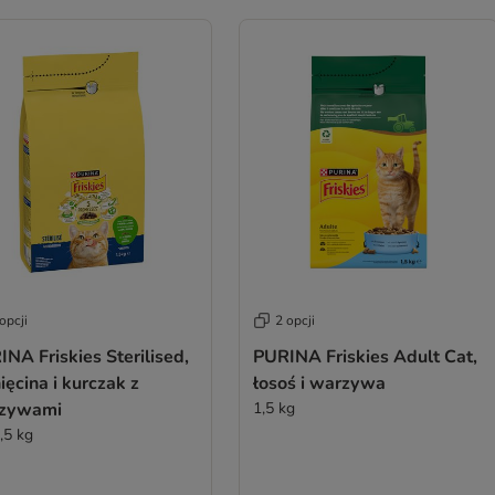
opcji
2 opcji
NA Friskies Sterilised,
PURINA Friskies Adult Cat,
ięcina i kurczak z
łosoś i warzywa
zywami
1,5 kg
,5 kg