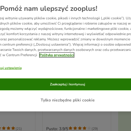
Pomóż nam ulepszyć zooplus!
ej witrynie używamy plików cookie, pikseli i innych technologii („pliki cookie”). 
dnych plików cookie, aby umożliwić Ci przeglądanie i robienie zakupów w naszej wi
zgodą możemy włączyć wydajnościowe, funkcjonalne i marketingowe pliki cookie, 
zyć komfort korzystania z naszej witryny internetowej i wyświetlać odpowiednie pro
 oraz personalizować reklamy. Możesz wprowadzić zmiany w dowolnym momencie
 centrum preferencji („Dostosuj ustawienia”). Więcej informacji o osobie odpowiedz
arzanie Twoich danych, przetwarzanych danych osobowych oraz celu przetwarzan
ć w Centrum Preferencji
Polityka prywatności
uj ustawienia
3 opcji
s, Królik,
Purina Friskies, wołowina i
Zaakceptuj i kontynuuj
Ak
rzywa
kurczak z warzywami
4 kg
pi
Tylko niezbędne pliki cookie
Pusto: 3.9/5
(
21
)
(
29
)