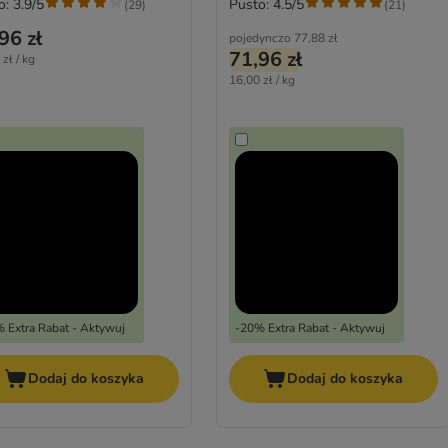
o: 3.9/5
Pusto: 4.5/5
(
29
)
(
21
)
96 zł
pojedynczo
77,88 zł
71,96 zł
zł / kg
16,00 zł / kg
 Extra Rabat - Aktywuj
-20% Extra Rabat - Aktywuj
Dodaj do koszyka
Dodaj do koszyka