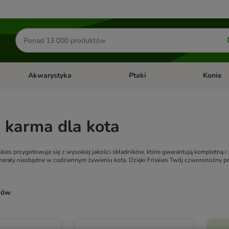
Szukaj
produktów
Akwarystyka
Ptaki
Konie
y
Otwórz menu kategorii: Małe zwierzęta
Otwórz menu kategorii: Akwaryst
Otwórz men
s karma dla kota
kies przygotowuje się z wysokiej jakości składników, które gwarantują kompletną 
inerały niezbędne w codziennym żywieniu kota. Dzięki Friskies Twój czworonożny p
ków
ve been changed