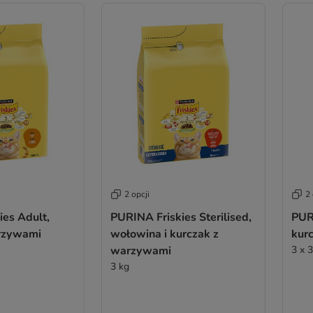
2 opcji
2 
ies Adult,
PURINA Friskies Sterilised,
PUR
rzywami
wołowina i kurczak z
kur
warzywami
3 x 
3 kg