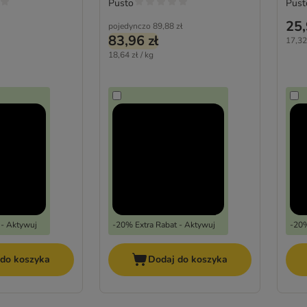
Pusto
Pust
25,
pojedynczo
89,88 zł
83,96 zł
17,32 
18,64 zł / kg
 - Aktywuj
-20% Extra Rabat - Aktywuj
-20%
 do koszyka
Dodaj do koszyka