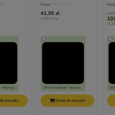
Pusto
Pust
41,96 zł
pojed
101
14,00 zł / kg
11,32 
 - Aktywuj
-20% Extra Rabat - Aktywuj
-20%
 do koszyka
Dodaj do koszyka