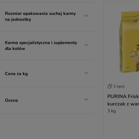
Smilla
Smilla Veterinary Diet
Rozmiar opakowania suchej karmy
Smolke
na jednostkę
SPECIFIC Veterinary Diet
Taste of the Wild
Thrive
Karma specjalistyczna i suplementy
Trovet
dla kotów
Ultima
Venandi Animal
Virbac Veterinary HPM
Cena za kg
Virbac Veterinary HPM (karma
dietetyczna)
2 opcji
Wiejska Zagroda
PURINA Frisk
Ocena
Wellness Core
kurczak z wa
Whiskas
3 kg
Wild Freedom
WOW Cat
Yarrah Bio