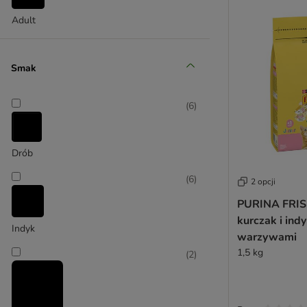
James Wellbeloved
Josera
Adult
Kattovit - Special Diet
Kitekat
Smak
Kitty Cat
Leonardo
Libra
(
6
)
Lily's Kitchen
Lucky Lou
Drób
MAC's
Markus-Mühle
(
6
)
2 opcji
mera
PURINA FRISK
Monge
kurczak i indy
Natural Greatness
Indyk
warzywami
Natural Trainer
1,5 kg
(
2
)
Nature's Variety
Nutriplus
Nutrivet