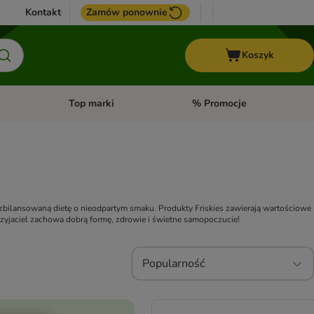
Kontakt
Zamów ponownie
Koszyk
Top marki
% Promocje
yka
u kategorii: Ptaki
Otwórz menu kategorii: Konie
Otwórz menu kategorii: Top m
i zbilansowaną dietę o nieodpartym smaku. Produkty Friskies zawierają wartościowe
rzyjaciel zachowa dobrą formę, zdrowie i świetne samopoczucie!
Popularność