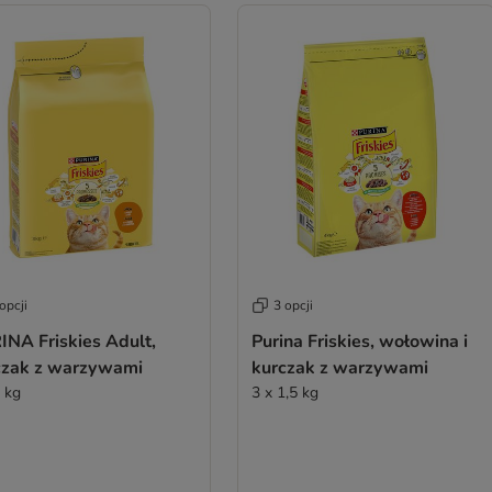
opcji
3 opcji
INA Friskies Adult,
Purina Friskies, wołowina i
czak z warzywami
kurczak z warzywami
3 kg
3 x 1,5 kg