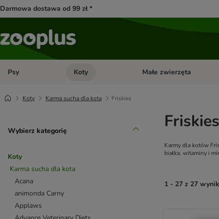
Darmowa dostawa od 99 zł *
Psy
Koty
Małe zwierzęta
Otwórz menu kategorii: Psy
Otwórz menu kategorii: Kot
Koty
Karma sucha dla kota
Friskies
Friskie
Wybierz kategorię
Karmy dla kotów Fris
białka, witaminy i m
Koty
Karma sucha dla kota
Acana
1 - 27 z 27 wyni
animonda Carny
Applaws
product items ha
Advance Veterinary Diets