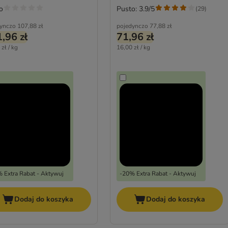
o
Pusto: 3.9/5
(
29
)
ynczo
107,88 zł
pojedynczo
77,88 zł
,96 zł
71,96 zł
zł / kg
16,00 zł / kg
 Extra Rabat - Aktywuj
-20% Extra Rabat - Aktywuj
Dodaj do koszyka
Dodaj do koszyka