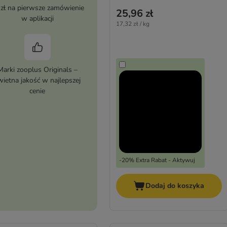
 zł na pierwsze zamówienie
25,96 zł
w aplikacji
17,32 zł / kg
Marki zooplus Originals –
wietna jakość w najlepszej
cenie
-20% Extra Rabat - Aktywuj
Dodaj do koszyka