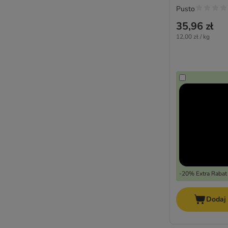
ZiwiPeak
Pusto
Karmy bez kurczaka
35,96 zł
Karmy bezzbożowe
12,00 zł / kg
Karmy hipoalergiczne
Karmy o wysokiej zawartości mięsa
-20% Extra Rabat
Dodaj