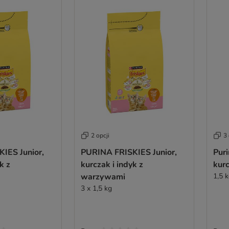
2 opcji
3 
IES Junior,
PURINA FRISKIES Junior,
Puri
k z
kurczak i indyk z
kur
warzywami
1,5 
3 x 1,5 kg