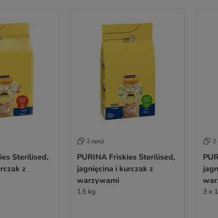
2 opcji
2 
es Sterilised,
PURINA Friskies Sterilised,
PURI
rczak z
jagnięcina i kurczak z
jagn
warzywami
war
1,5 kg
3 x 1