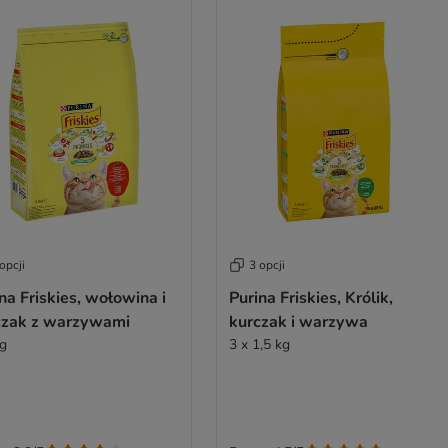
opcji
3 opcji
na Friskies, wołowina i
Purina Friskies, Królik,
czak z warzywami
kurczak i warzywa
kg
3 x 1,5 kg