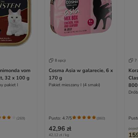
8 opcji
7 
animonda vom
Cosma Asia w galarecie, 6 x
Korz
t, 32 x 100 g
170 g
Cla
y pakiet I
Pakiet mieszany I (4 smaki)
800
Drób
Pusto: 4.7/5
Pust
(
269
)
(
860
)
42,96 zł
pojed
159
42,12 zł / kg