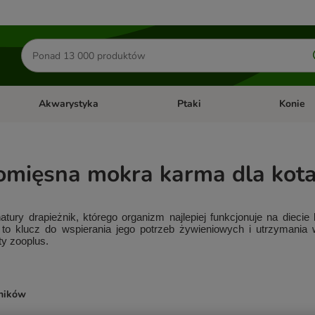
Szukaj
produktów
Akwarystyka
Ptaki
Konie
y
Otwórz menu kategorii: Małe zwierzęta
Otwórz menu kategorii: Akwaryst
Otwórz men
mięsna mokra karma dla kot
natury drapieżnik, którego organizm najlepiej funkcjonuje na diecie
 
to klucz do wspierania jego potrzeb żywieniowych i utrzymania wi
ty zooplus.
yników