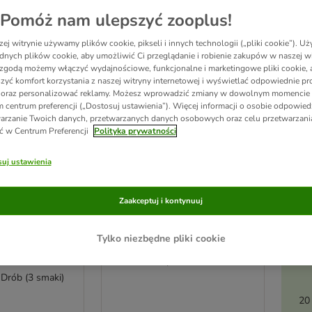
ve been changed
Pomóż nam ulepszyć zooplus!
ej witrynie używamy plików cookie, pikseli i innych technologii („pliki cookie”). 
dnych plików cookie, aby umożliwić Ci przeglądanie i robienie zakupów w naszej wi
zgodą możemy włączyć wydajnościowe, funkcjonalne i marketingowe pliki cookie, 
zyć komfort korzystania z naszej witryny internetowej i wyświetlać odpowiednie pro
 oraz personalizować reklamy. Możesz wprowadzić zmiany w dowolnym momencie
 centrum preferencji („Dostosuj ustawienia”). Więcej informacji o osobie odpowiedz
arzanie Twoich danych, przetwarzanych danych osobowych oraz celu przetwarzan
ć w Centrum Preferencji
Polityka prywatności
uj ustawienia
Ak
Zaakceptuj i kontynuuj
7 opcji
pi
y Applaws
Wild Freedom Adult, tacki,
Tylko niezbędne pliki cookie
lionie, 12 x 70
6 x 85 g
Wide Country, kurczak
 Drób (3 smaki)
20