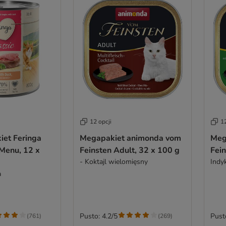
12 opcji
12
iet Feringa
Megapakiet animonda vom
Meg
 Menu, 12 x
Feinsten Adult, 32 x 100 g
Fein
- Koktajl wielomięsny
Indyk
a
Pusto: 4.2/5
Pust
(
761
)
(
269
)