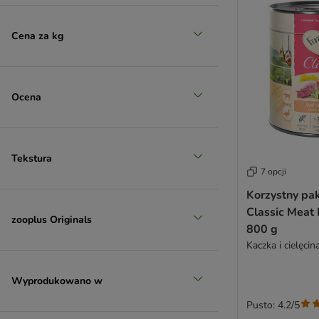
Karmy diabetic
Karmy gastrointestinal
Cena za kg
Karmy hipoalergiczne
Karmy o wysokiej zawartości mięsa
Karmy urinary
Karmy sensitive
Ocena
Karmy bez kurczaka
Karmy z kurczakiem
Karmy z tuńczykiem
Tekstura
Karmy rybne
7 opcji
Korzystny pak
Classic Meat
zooplus Originals
800 g
Kaczka i cielęcin
Wyprodukowano w
Pusto: 4.2/5