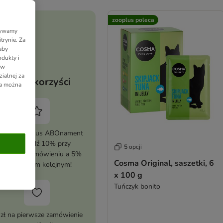
zooplus poleca
Używamy
trynie. Za
aby
dukty i
 w
ialnej za
Twoje korzyści
ia można
tywuj zooplus ABOnament
i zaoszczędź 10% przy
5 opcji
erwszym zamówieniu a 5%
Cosma Original, saszetki, 6
przy każdym kolejnym!
x 100 g
Tuńczyk bonito
 zł na pierwsze zamówienie