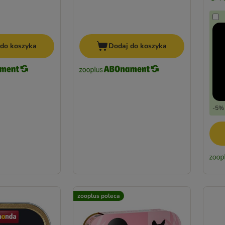
 do koszyka
Dodaj do koszyka
-5% 
zooplus poleca