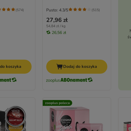
Pusto: 4.3/5
(
574
)
(
515
)
27,96 zł
54,84 zł / kg
26,56 zł
ś
 do koszyka
Dodaj do koszyka
zooplus poleca