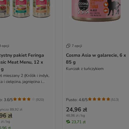
 opcji
7 opcji
ystny pakiet Feringa
Cosma Asia w galarecie, 6 x
ssic Meat Menu, 12 x
85 g
 g
Kurczak z tuńczykiem
t mieszany 2 (Królik i indyk,
a i cielęcina, jagnięcina i
wina)
o: 3.6/5
Pusto: 4.6/5
(
920
)
(
513
)
24,96 zł
ynczo
89,92 zł
96 zł
48,96 zł / kg
zł / kg
23,71 zł
5,96 zł