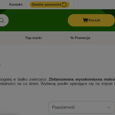
Kontakt
Zamów ponownie
Koszyk
Top marki
% Promocje
yka
u kategorii: Ptaki
Otwórz menu kategorii: Konie
Otwórz menu kategorii: Top m
a
 bogatej w białko zwierzęce. 
Zbilansowana wysokomięsna mokra
talności na co dzień. Wybieraj posiłki opierające się na mięsie i
Popularność