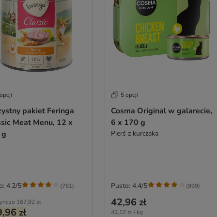
opcji
5 opcji
ystny pakiet Feringa
Cosma Original w galarecie,
ssic Meat Menu, 12 x
6 x 170 g
 g
Pierś z kurczaka
o: 4.2/5
Pusto: 4.4/5
(
761
)
(
999
)
42,96 zł
ynczo
167,92 zł
,96 zł
42,12 zł / kg