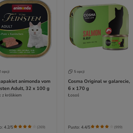
 opcji
5 opcji
apakiet animonda vom
Cosma Original w galarecie,
sten Adult, 32 x 100 g
6 x 170 g
 z królikiem
Łosoś
o: 4.2/5
Pusto: 4.4/5
(
269
)
(
999
)