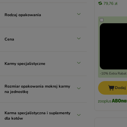
SPECIFIC Veterinary Diet
79,76 zł
STRAYZ
Rodzaj opakowania
Terra Felis
Thrive Complete
Tigeria
Ultima
Cena
Venandi Animal
Virbac
Vitakraft Poesie
Karmy specjalistyczne
Wellness Core
Wiejska Zagroda
-10% Extra Rabat
Wild Freedom
Rozmiar opakowania mokrej karmy
Whiskas
Dodaj
na jednostkę
WOW Cat
Yarrah Bio
zooplus Bio
Karma specjalistyczna i suplementy
ZiwiPeak
dla kotów
Karmy bezzbożowe