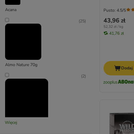
Concept for Life
Acana
Pusto: 4.5/5
Concept for Life Veterinary Diet
43,96 zł
(
25
)
Cosma
52,32 zł / kg
Cosma Nature
41,76 zł
Crave
Disugual
Dogs'n Tiger
Dolina Noteci
Almo Nature 70g
Encore
Dodaj
Eukanuba
(
2
)
Felix
Feringa
Fitmin
Forza10
Gourmet Gold
GRAU
Więcej
Almo Nature Holistic
GranataPet