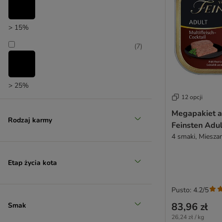
Pure Nature
PURINA Cat Chow
> 15%
PURINA ONE
PURINA PRO PLAN Veterinary Diets
(
7
)
RAFI
Rosie's Farm
Royal Canin
> 25%
Royal Canin Breed
12 opcji
Royal Canin Veterinary
Megapakiet 
Sanabelle
Rodzaj karmy
Feinsten Adul
Schesir
4 smaki, Mieszan
Schmusy
Sheba
Etap życia kota
ShinyCat (Gimpet)
Smilla
Smilla Veterinary Diet
Pusto: 4.2/5
Smølke
83,96 zł
Smak
Super Benek
26,24 zł / kg