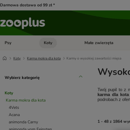
Darmowa dostawa od 99 zł *
Psy
Koty
Małe zwierzęta
Otwórz menu kategorii: Psy
Otwórz menu kategorii: Kot
Koty
Karma mokra dla kota
Karmy o wysokiej zawartości mięsa
Wysoko
Wybierz kategorię
Twój pupil to z 
Koty
karma dla kota
podrobach z ofer
Karma mokra dla kota
4Vets
Acana
1 - 48 z 1864 w
animonda Carny
animonda vom Feinsten