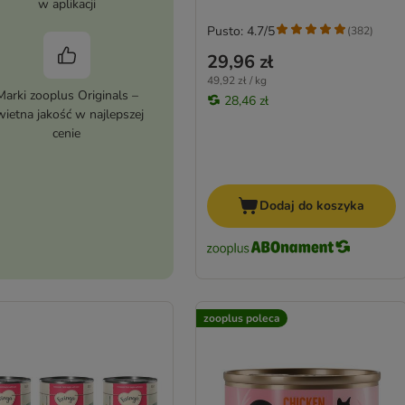
w aplikacji
Pusto: 4.7/5
(
382
)
29,96 zł
49,92 zł / kg
Marki zooplus Originals –
28,46 zł
wietna jakość w najlepszej
cenie
Dodaj do koszyka
zooplus poleca