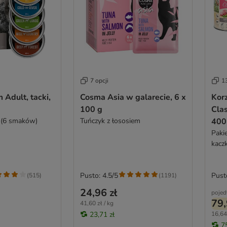
7 opcji
13
Adult, tacki,
Cosma Asia w galarecie, 6 x
Korz
100 g
Cla
 (6 smaków)
Tuńczyk z łososiem
400
Pakie
kaczk
woło
Pusto: 4.5/5
Pust
(
515
)
(
1191
)
24,96 zł
pojed
79,
41,60 zł / kg
23,71 zł
16,64 
7