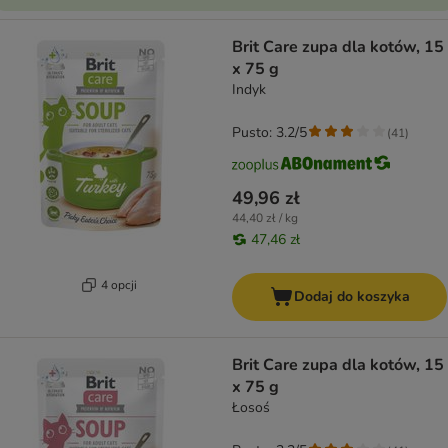
Brit Care zupa dla kotów, 15
x 75 g
Indyk
Pusto: 3.2/5
(
41
)
49,96 zł
44,40 zł / kg
47,46 zł
4 opcji
Dodaj do koszyka
Brit Care zupa dla kotów, 15
x 75 g
Łosoś