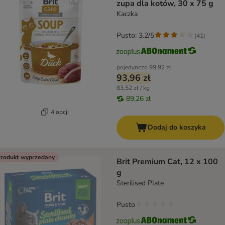
zupa dla kotów, 30 x 75 g
Kaczka
Pusto: 3.2/5
(
41
)
pojedynczo
99,92 zł
93,96 zł
83,52 zł / kg
89,26 zł
4 opcji
Dodaj do koszyka
rodukt wyprzedany
Brit Premium Cat, 12 x 100
g
Sterilised Plate
Pusto