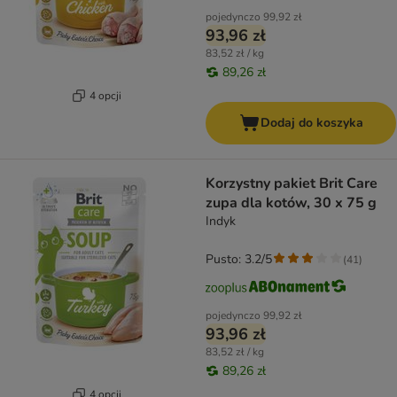
pojedynczo
99,92 zł
93,96 zł
83,52 zł / kg
89,26 zł
4 opcji
Dodaj do koszyka
Korzystny pakiet Brit Care
zupa dla kotów, 30 x 75 g
Indyk
Pusto: 3.2/5
(
41
)
pojedynczo
99,92 zł
93,96 zł
83,52 zł / kg
89,26 zł
4 opcji