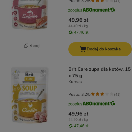
Pusto: 3.2/5
(
41
)
49,96 zł
44,40 zł / kg
47,46 zł
4 opcji
Dodaj do koszyka
Brit Care zupa dla kotów, 15
x 75 g
Kurczak
Pusto: 3.2/5
(
41
)
49,96 zł
44,40 zł / kg
47,46 zł