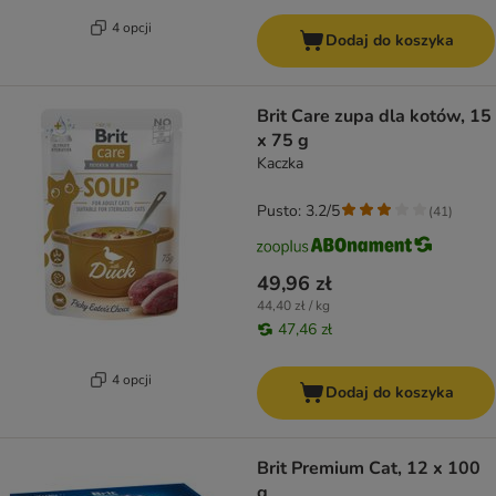
4 opcji
Dodaj do koszyka
Brit Care zupa dla kotów, 15
x 75 g
Kaczka
Pusto: 3.2/5
(
41
)
49,96 zł
44,40 zł / kg
47,46 zł
4 opcji
Dodaj do koszyka
Brit Premium Cat, 12 x 100
g