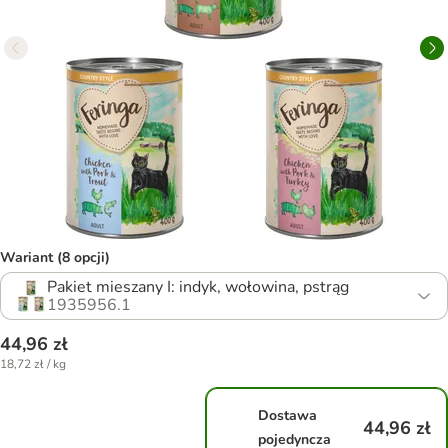
Wariant (8 opcji)
Pakiet mieszany I: indyk, wołowina, pstrąg
1935956.1
44,96 zł
18,72 zł / kg
Dostawa
44,96 zł
pojedyncza