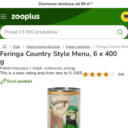
Darmowa dostawa od 99 zł *
Menu
Szukaj
produktów
Koty
Karma mokra dla kota
Karmy sensitive
Feringa Country Styl
Feringa Country Style Menu, 6 x 400
g
Pakiet mieszany I: indyk, wołowina, pstrąg
This is a stars rating area from zero to 5: 3.6/5
(
54
)
Oceń produkt