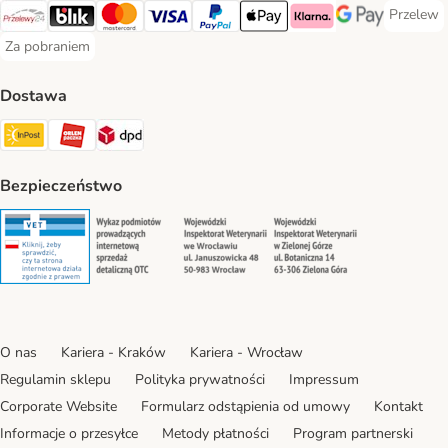
Przelew
Przelew 
Przelewy24 Payment Method
Blik Payment Method
MasterCard Payment Method
Visa Payment Method
PayPal Payment Method
Apple Pay Payment Method
Klarna Payment Method
Google Pay Paym
Za pobraniem
Za pobraniem Payment Method
Dostawa
Paczkomat® Shipping Method
ORLEN Paczka Shipping Method
DPD Shipping Method
Bezpieczeństwo
Security
Security
Security
Security
O nas
Kariera - Kraków
Kariera - Wrocław
Regulamin sklepu
Polityka prywatności
Impressum
Corporate Website
Formularz odstąpienia od umowy
Kontakt
Informacje o przesyłce
Metody płatności
Program partnerski