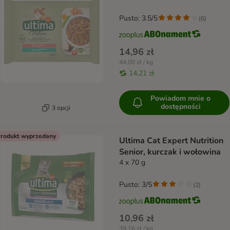
Pusto: 3.5/5
(
6
)
14,96 zł
44,00 zł / kg
14,21 zł
Powiadom mnie o
dostępności
3 opcji
rodukt wyprzedany
Ultima Cat Expert Nutrition
Senior, kurczak i wołowina
4 x 70 g
Pusto: 3/5
(
2
)
10,96 zł
39,16 zł / kg