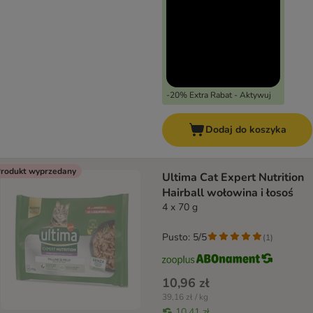
-20% Extra Rabat - Aktywuj
Dodaj do koszyka
rodukt wyprzedany
Ultima Cat Expert Nutrition
Hairball wołowina i łosoś
4 x 70 g
Pusto: 5/5
(
1
)
10,96 zł
39,16 zł / kg
10,41 zł