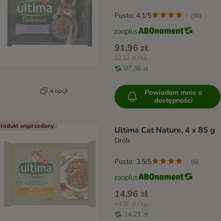
Pusto: 4.1/5
(
90
)
91,96 zł
22,52 zł / kg
87,36 zł
4 opcji
Powiadom mnie o
dostępności
rodukt wyprzedany
Ultima Cat Nature, 4 x 85 g
Drób
Pusto: 3.5/5
(
6
)
14,96 zł
44,00 zł / kg
14,21 zł