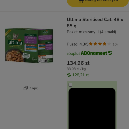
Ultima Sterilised Cat, 48 x
85 g
Pakiet mieszany II (4 smaki)
Pusto: 4.3/5
(
10
)
134,96 zł
33,08 zł / kg
128,21 zł
2 opcji