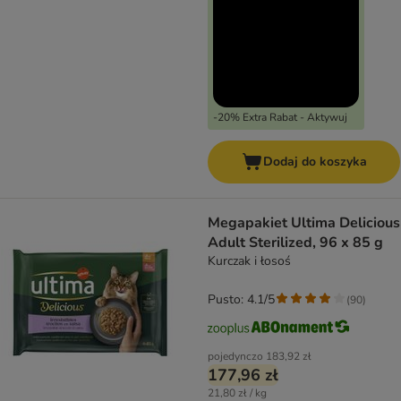
-20% Extra Rabat - Aktywuj
Dodaj do koszyka
Megapakiet Ultima Delicious
Adult Sterilized, 96 x 85 g
Kurczak i łosoś
Pusto: 4.1/5
(
90
)
pojedynczo
183,92 zł
177,96 zł
21,80 zł / kg