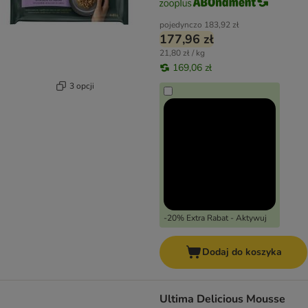
pojedynczo
183,92 zł
177,96 zł
21,80 zł / kg
169,06 zł
3 opcji
-20% Extra Rabat - Aktywuj
Dodaj do koszyka
Ultima Delicious Mousse