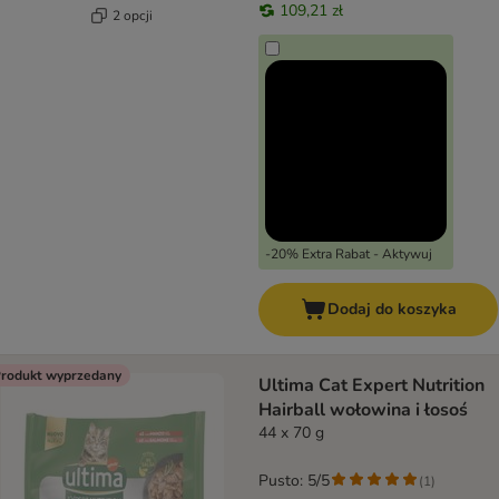
109,21 zł
2 opcji
-20% Extra Rabat - Aktywuj
Dodaj do koszyka
rodukt wyprzedany
Ultima Cat Expert Nutrition
Hairball wołowina i łosoś
44 x 70 g
Pusto: 5/5
(
1
)