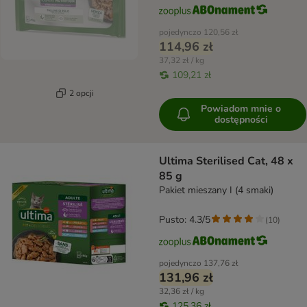
pojedynczo
120,56 zł
114,96 zł
37,32 zł / kg
109,21 zł
2 opcji
Powiadom mnie o
dostępności
Ultima Sterilised Cat, 48 x
85 g
Pakiet mieszany I (4 smaki)
Pusto: 4.3/5
(
10
)
pojedynczo
137,76 zł
131,96 zł
32,36 zł / kg
125,36 zł