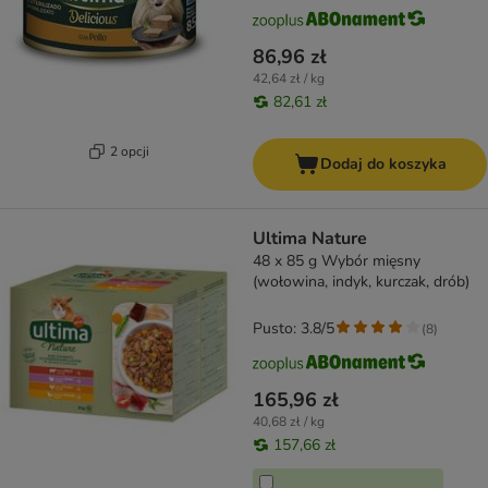
86,96 zł
42,64 zł / kg
82,61 zł
2 opcji
Dodaj do koszyka
Ultima Nature
48 x 85 g Wybór mięsny
(wołowina, indyk, kurczak, drób)
Pusto: 3.8/5
(
8
)
165,96 zł
40,68 zł / kg
157,66 zł