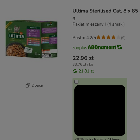
product items have been changed
Ultima Sterilised Cat, 8 x 85
g
Pakiet mieszany I (4 smaki)
Pusto: 4.2/5
(
9
)
22,96 zł
33,76 zł / kg
21,81 zł
2 opcji
-20% Extra Rabat - Aktywuj