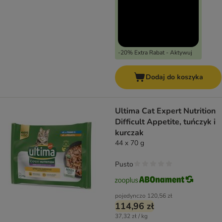
-20% Extra Rabat - Aktywuj
Dodaj do koszyka
Ultima Cat Expert Nutrition
Difficult Appetite, tuńczyk i
kurczak
44 x 70 g
Pusto
pojedynczo
120,56 zł
114,96 zł
37,32 zł / kg