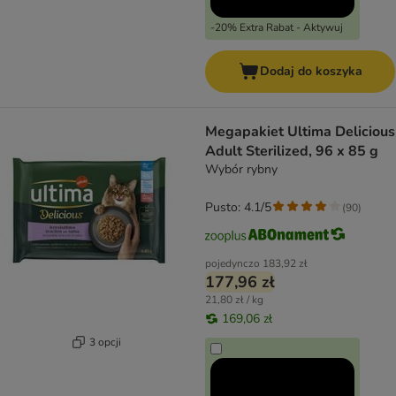
-20% Extra Rabat - Aktywuj
Dodaj do koszyka
Megapakiet Ultima Delicious
Adult Sterilized, 96 x 85 g
Wybór rybny
Pusto: 4.1/5
(
90
)
pojedynczo
183,92 zł
177,96 zł
21,80 zł / kg
169,06 zł
3 opcji