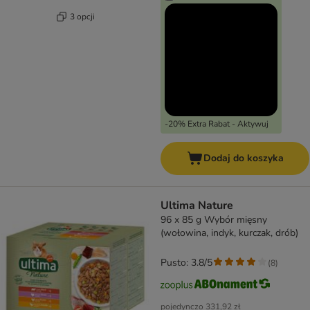
3 opcji
-20% Extra Rabat - Aktywuj
Dodaj do koszyka
Ultima Nature
96 x 85 g Wybór mięsny
(wołowina, indyk, kurczak, drób)
Pusto: 3.8/5
(
8
)
pojedynczo
331,92 zł