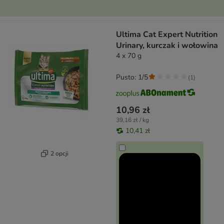
Ultima Cat Expert Nutrition
Urinary, kurczak i wołowina
4 x 70 g
Pusto: 1/5
(
1
)
10,96 zł
39,16 zł / kg
10,41 zł
2 opcji