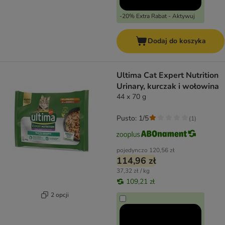
-20% Extra Rabat - Aktywuj
Dodaj do koszyka
Ultima Cat Expert Nutrition
Urinary, kurczak i wołowina
44 x 70 g
Pusto: 1/5
(
1
)
pojedynczo
120,56 zł
114,96 zł
37,32 zł / kg
109,21 zł
2 opcji