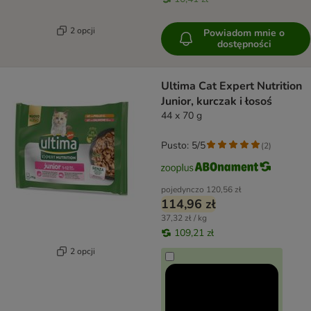
2 opcji
Powiadom mnie o
dostępności
Ultima Cat Expert Nutrition
Junior, kurczak i łosoś
44 x 70 g
Pusto: 5/5
(
2
)
pojedynczo
120,56 zł
114,96 zł
37,32 zł / kg
109,21 zł
2 opcji