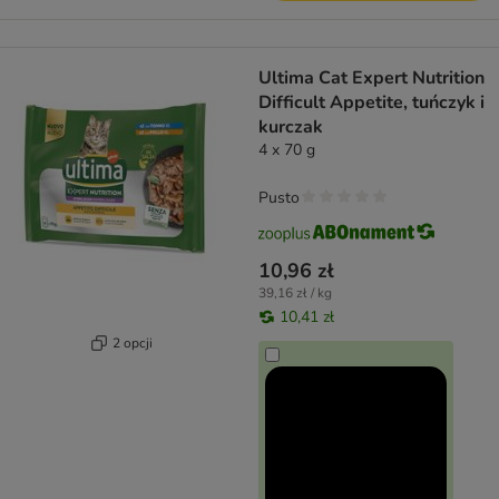
Ultima Cat Expert Nutrition
Difficult Appetite, tuńczyk i
kurczak
4 x 70 g
Pusto
10,96 zł
39,16 zł / kg
10,41 zł
2 opcji