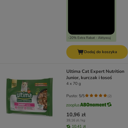
-20% Extra Rabat - Aktywuj
Dodaj do koszyka
Ultima Cat Expert Nutrition
Junior, kurczak i łosoś
4 x 70 g
Pusto: 5/5
(
2
)
10,96 zł
39,16 zł / kg
10,41 zł