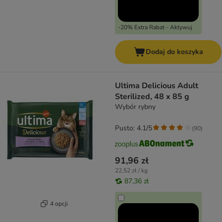
-20% Extra Rabat - Aktywuj
Dodaj do koszyka
Ultima Delicious Adult
Sterilized, 48 x 85 g
Wybór rybny
Pusto: 4.1/5
(
90
)
91,96 zł
22,52 zł / kg
87,36 zł
4 opcji