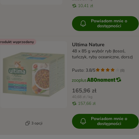
10,41 zł
Powiadom mnie o
dostępności
rodukt wyprzedany
Ultima Nature
48 x 85 g wybór ryb (łosoś,
tuńczyk, ryby oceaniczne, dorsz)
Pusto: 3.8/5
(
8
)
165,96 zł
40,68 zł / kg
157,66 zł
Powiadom mnie o
3 opcji
dostępności