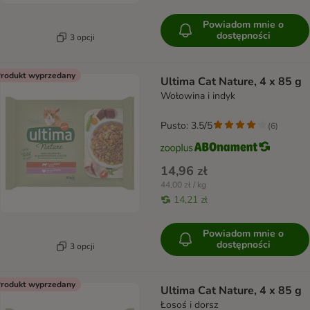
Powiadom mnie o
dostępności
3 opcji
rodukt wyprzedany
Ultima Cat Nature, 4 x 85 g
Wołowina i indyk
Pusto: 3.5/5
(
6
)
14,96 zł
44,00 zł / kg
14,21 zł
Powiadom mnie o
dostępności
3 opcji
rodukt wyprzedany
Ultima Cat Nature, 4 x 85 g
Łosoś i dorsz