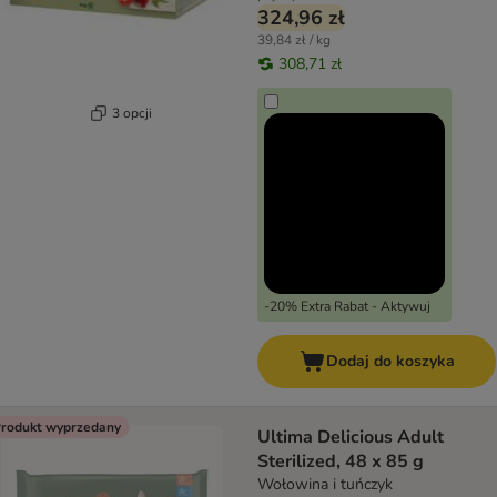
324,96 zł
39,84 zł / kg
308,71 zł
3 opcji
-20% Extra Rabat - Aktywuj
Dodaj do koszyka
rodukt wyprzedany
Ultima Delicious Adult
Sterilized, 48 x 85 g
Wołowina i tuńczyk