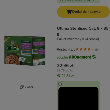
Dodaj do koszyka
Ultima Sterilised Cat, 8 x 85
g
Pakiet mieszany II (4 smaki)
Pusto: 4.2/5
(
9
)
22,96 zł
33,76 zł / kg
21,81 zł
2 opcji