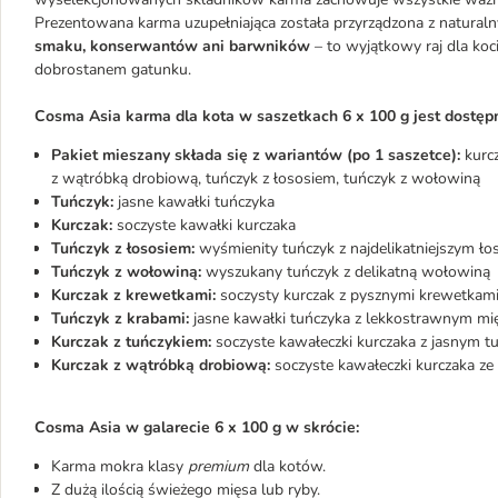
Prezentowana karma uzupełniająca została przyrządzona z naturaln
smaku, konserwantów ani barwników
– to wyjątkowy raj dla koc
dobrostanem gatunku.
Cosma Asia karma dla kota w saszetkach 6 x 100 g jest dostę
Pakiet mieszany składa się z wariantów (po 1 saszetce):
kurcz
z wątróbką drobiową, tuńczyk z łososiem, tuńczyk z wołowiną
Tuńczyk:
jasne kawałki tuńczyka
Kurczak:
soczyste kawałki kurczaka
Tuńczyk z łososiem:
wyśmienity tuńczyk z najdelikatniejszym ł
Tuńczyk z wołowiną:
wyszukany tuńczyk z delikatną wołowiną
Kurczak z krewetkami:
soczysty kurczak z pysznymi krewetkam
Tuńczyk z krabami:
jasne kawałki tuńczyka z lekkostrawnym m
Kurczak z tuńczykiem:
soczyste kawałeczki kurczaka z jasnym t
Kurczak z wątróbką drobiową:
soczyste kawałeczki kurczaka z
Cosma Asia w galarecie 6 x 100 g w skrócie:
Karma mokra klasy
premium
dla kotów.
Z dużą ilością świeżego mięsa lub ryby.