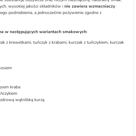
ych, wysokiej jakości składników i
nie zawiera wzmacniaczy
iego podniebienia, a jednocześnie pożywienie zgodne z
pna w następujących wariantach smakowych:
ak z krewetkami, tuńczyk z krabami, kurczak z tuńczykiem, kurczak
ososiem
i
ięsem kraba
uńczykiem
e zdrową wątróbką kurzą