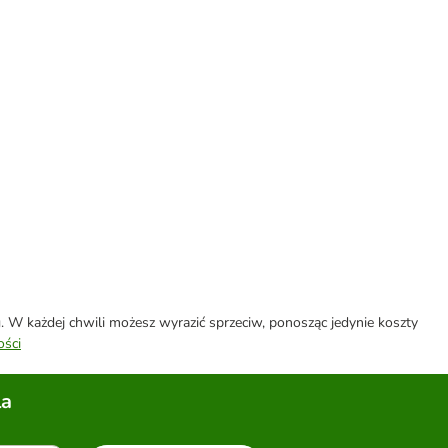
W każdej chwili możesz wyrazić sprzeciw, ponosząc jedynie koszty
ości
la