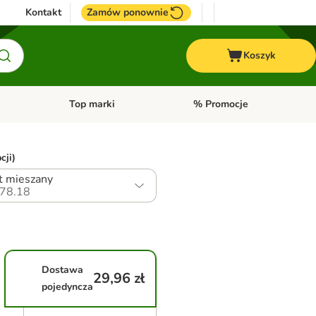
Kontakt
Zamów ponownie
Koszyk
Top marki
% Promocje
yka
u kategorii: Ptaki
Otwórz menu kategorii: Konie
Otwórz menu kategorii: Top m
cji)
t mieszany
78.18
Dostawa
29,96 zł
pojedyncza