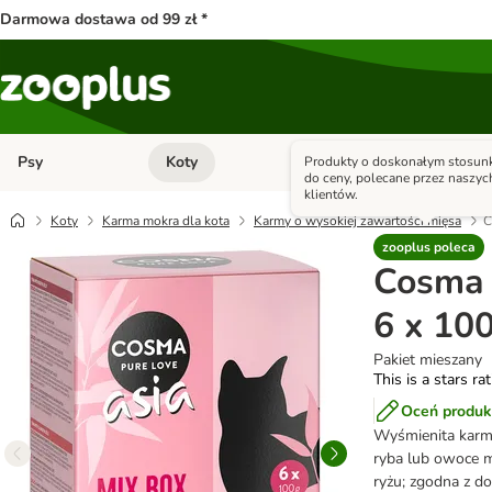
Darmowa dostawa od 99 zł *
Psy
Koty
Małe zwierzęta
Produkty o doskonałym stosunk
Otwórz menu kategorii: Psy
Otwórz menu kategorii: Kot
do ceny, polecane przez naszyc
klientów.
Koty
Karma mokra dla kota
Karmy o wysokiej zawartości mięsa
C
zooplus poleca
Cosma 
6 x 100
Pakiet mieszany
This is a stars ra
Oceń produk
Wyśmienita kar
ryba lub owoce m
ryżu; zgodna z d