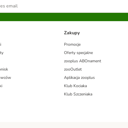
Zakupy
i
Promocje
ty
Oferty specjalne
zooplus ABOnament
onisk
zooOutlet
dowców
Aplikacja zooplus
ki
Klub Kociaka
Klub Szczeniaka