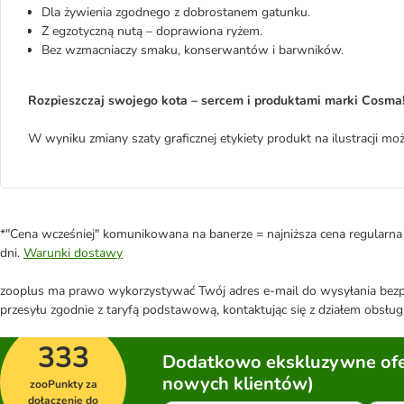
Dla żywienia zgodnego z dobrostanem gatunku.
Z egzotyczną nutą – doprawiona ryżem.
Bez wzmacniaczy smaku, konserwantów i barwników.
Rozpieszczaj swojego kota – sercem i produktami marki Cosma
W wyniku zmiany szaty graficznej etykiety produkt na ilustracji 
*"Cena wcześniej" komunikowana na banerze = najniższa cena regularna 
dni.
Warunki dostawy
zooplus ma prawo wykorzystywać Twój adres e-mail do wysyłania bezpo
przesyłu zgodnie z taryfą podstawową, kontaktując się z działem obsługi
333
Dodatkowo ekskluzywne ofer
nowych klientów)
zooPunkty za
dołączenie do