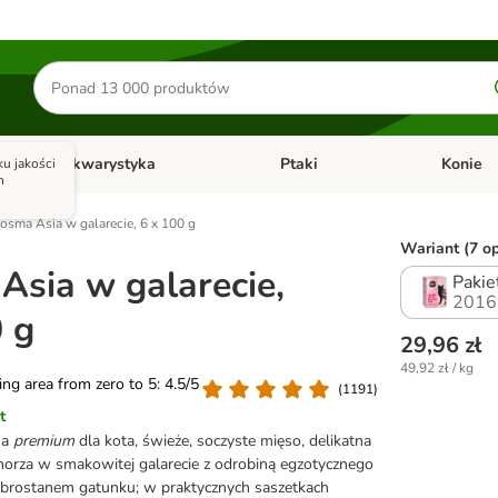
Szukaj
produktów
Akwarystyka
Ptaki
Konie
u jakości
y
Otwórz menu kategorii: Małe zwierzęta
Otwórz menu kategorii: Akwaryst
Otwórz men
h
osma Asia w galarecie, 6 x 100 g
Wariant (7 op
Asia w galarecie,
Pakie
2016
 g
29,96 zł
49,92 zł / kg
ting area from zero to 5: 4.5/5
(
1191
)
t
ma
premium
dla kota, świeże, soczyste mięso, delikatna
orza w smakowitej galarecie z odrobiną egzotycznego
obrostanem gatunku; w praktycznych saszetkach