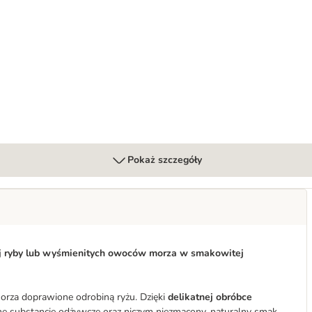
g
Pokaż szczegóły
ej ryby lub wyśmienitych owoców morza w smakowitej
orza doprawione odrobiną ryżu. Dzięki
delikatnej obróbce
 substancje odżywcze oraz niczym niezmącony, naturalny smak.