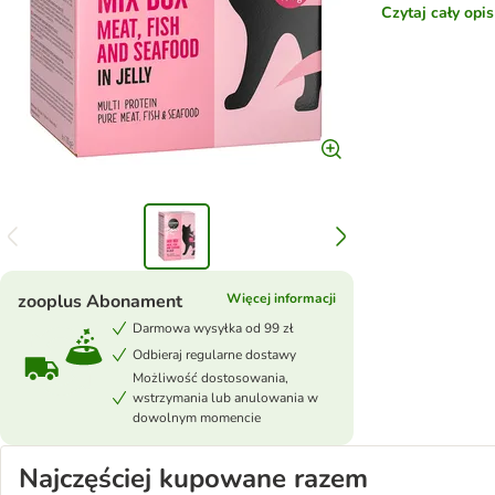
Czytaj cały opi
zooplus Abonament
Więcej informacji
Darmowa wysyłka od 99 zł
Odbieraj regularne dostawy
Możliwość dostosowania,
wstrzymania lub anulowania w
dowolnym momencie
Najczęściej kupowane razem