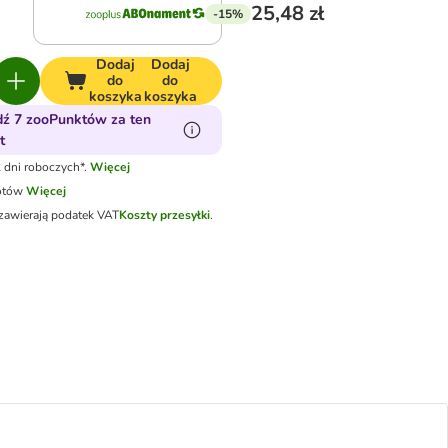
25,48 zł
-15%
Dodaj
Dodaj
do
do
koszyka
koszyka
ź 7 zooPunktów za ten
t
 dni roboczych*.
Więcej
otów
Więcej
zawierają podatek VAT
Koszty przesyłki
.