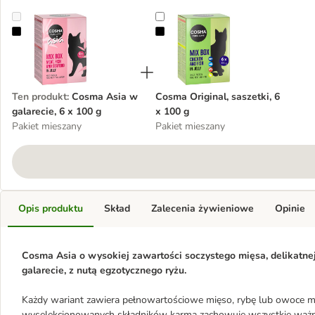
Cosma Asia w galarecie, 6 x 100 g
Cosma Original, saszetki, 6 x 100 
Ten produkt
:
Cosma Asia w
Cosma Original, saszetki, 6
galarecie, 6 x 100 g
x 100 g
Pakiet mieszany
Pakiet mieszany
Opis produktu
Skład
Zalecenia żywieniowe
Opinie
Cosma Asia o wysokiej zawartości soczystego mięsa, delikatn
galarecie, z nutą egzotycznego ryżu.
Każdy wariant zawiera pełnowartościowe mięso, rybę lub owoce m
wyselekcjonowanych składników karma zachowuje wszystkie ważne