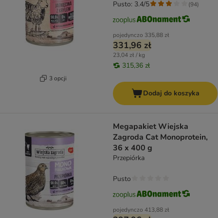
Pusto: 3.4/5
(
94
)
pojedynczo
335,88 zł
331,96 zł
23,04 zł / kg
315,36 zł
3 opcji
Dodaj do koszyka
Megapakiet Wiejska
Zagroda Cat Monoprotein,
36 x 400 g
Przepiórka
Pusto
pojedynczo
413,88 zł