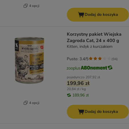
4 opcji
Dodaj do koszyka
Korzystny pakiet Wiejska
Zagroda Cat, 24 x 400 g
Kitten, indyk z kurczakiem
Pusto: 3.4/5
(
94
)
pojedynczo
207,92 zł
199,96 zł
20,84 zł / kg
189,96 zł
4 opcji
Dodaj do koszyka