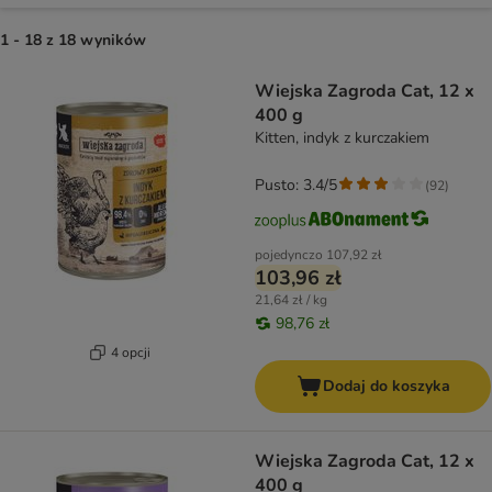
1 - 18 z 18 wyników
product items have been changed
Wiejska Zagroda Cat, 12 x
400 g
Kitten, indyk z kurczakiem
Pusto: 3.4/5
(
92
)
pojedynczo
107,92 zł
103,96 zł
21,64 zł / kg
98,76 zł
4 opcji
Dodaj do koszyka
Wiejska Zagroda Cat, 12 x
400 g