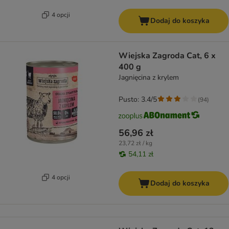
4 opcji
Dodaj do koszyka
Wiejska Zagroda Cat, 6 x
400 g
Jagnięcina z krylem
Pusto: 3.4/5
(
94
)
56,96 zł
23,72 zł / kg
54,11 zł
4 opcji
Dodaj do koszyka