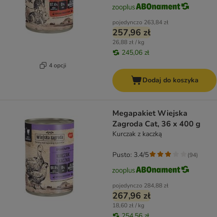
pojedynczo
263,84 zł
257,96 zł
26,88 zł / kg
245,06 zł
4 opcji
Dodaj do koszyka
Megapakiet Wiejska
Zagroda Cat, 36 x 400 g
Kurczak z kaczką
Pusto: 3.4/5
(
94
)
pojedynczo
284,88 zł
267,96 zł
18,60 zł / kg
254,56 zł