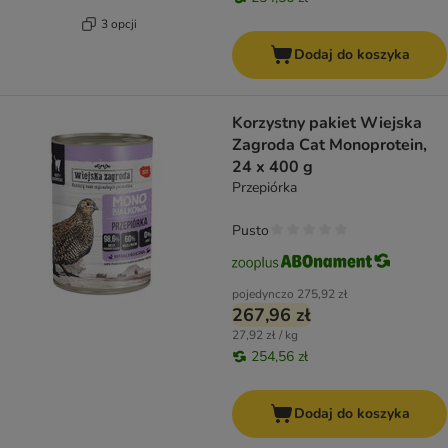
3 opcji
Dodaj do koszyka
Korzystny pakiet Wiejska
Zagroda Cat Monoprotein,
24 x 400 g
Przepiórka
Pusto
pojedynczo
275,92 zł
267,96 zł
27,92 zł / kg
254,56 zł
Dodaj do koszyka