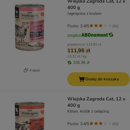
Wiejska Zagroda Cat, 12 x
400 g
Jagnięcina z krylem
Pusto: 3.4/5
(
92
)
pojedynczo
113,92 zł
111,96 zł
23,32 zł / kg
106,36 zł
4 opcji
Dodaj do koszyka
Wiejska Zagroda Cat, 12 x
400 g
Kitten, królik z cielęciną
Pusto: 3.4/5
(
92
)