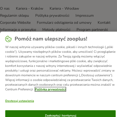
O nas
Kariera - Kraków
Kariera - Wrocław
Regulamin sklepu
Polityka prywatności
Impressum
Corporate Website
Formularz odstąpienia od umowy
Kontakt
Informacje o przesyłce
Metody płatności
Program partnerski
Korzyści
DSA
Oświadczenie o dostępności
Pomóż nam ulepszyć zooplus!
© zooplus SE
2026
W naszej witrynie używamy plików cookie, pikseli i innych technologii („pliki
cookie”). Używamy niezbędnych plików cookie, aby umożliwić Ci przeglądanie
i robienie zakupów w naszej witrynie. Za Twoją zgodą możemy włączyć
wydajnościowe, funkcjonalne i marketingowe pliki cookie, aby zwiększyć
komfort korzystania z naszej witryny internetowej i wyświetlać odpowiednie
produkty i usługi oraz personalizować reklamy. Możesz wprowadzić zmiany w
dowolnym momencie w naszym centrum preferencji („Dostosuj ustawienia”).
Więcej informacji o osobie odpowiedzialnej za przetwarzanie Twoich danych,
przetwarzanych danych osobowych oraz celu przetwarzania można znaleźć w
Centrum Preferencji
Polityka prywatności
Dostosuj ustawienia
Zaakceptuj i kontynuuj