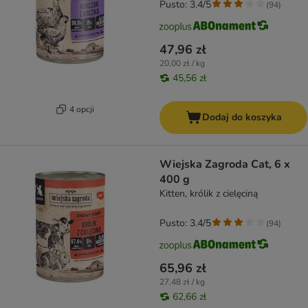
Pusto: 3.4/5
(
94
)
47,96 zł
20,00 zł / kg
45,56 zł
4 opcji
Dodaj do koszyka
Wiejska Zagroda Cat, 6 x
400 g
Kitten, królik z cielęciną
Pusto: 3.4/5
(
94
)
65,96 zł
27,48 zł / kg
62,66 zł