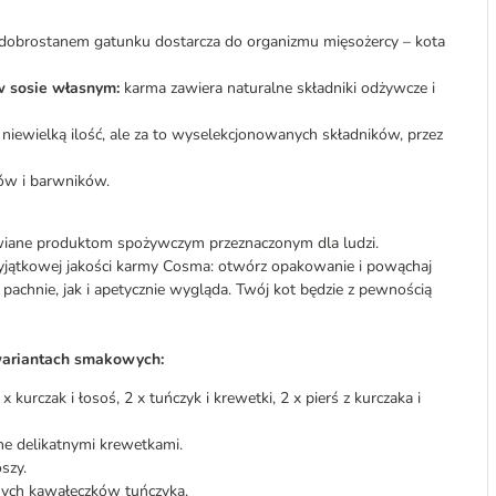
dobrostanem gatunku dostarcza do organizmu mięsożercy – kota
w sosie własnym:
karma zawiera naturalne składniki odżywcze i
iewielką ilość, ale za to wyselekcjonowanych składników, przez
ów i barwników.
wiane produktom spożywczym przeznaczonym dla ludzi.
yjątkowej jakości karmy Cosma: otwórz opakowanie i powąchaj
pachnie, jak i apetycznie wygląda. Twój kot będzie z pewnością
wariantach smakowych:
 x kurczak i łosoś, 2 x tuńczyk i krewetki, 2 x pierś z kurczaka i
ne delikatnymi krewetkami.
szy.
snych kawałeczków tuńczyka.