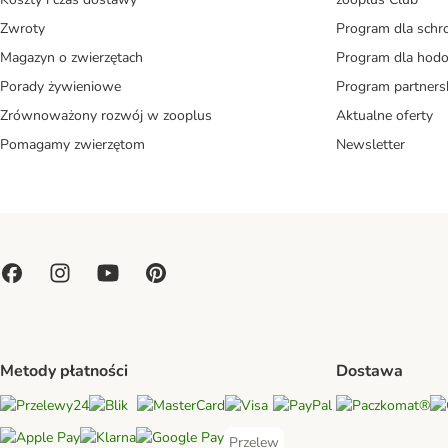
Zwroty
Program dla schr
Magazyn o zwierzętach
Program dla ho
Porady żywieniowe
Program partners
Zrównoważony rozwój w zooplus
Aktualne oferty
Pomagamy zwierzętom
Newsletter
Metody płatności
Dostawa
Pa
Przelewy24 Payment Method
Blik Payment Method
MasterCard Payment Method
Visa Payment Method
PayPal Payment Method
Przelew