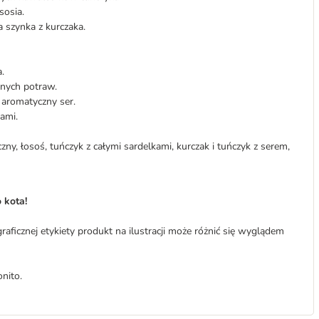
sosia.
 szynka z kurczaka.
.
bnych potraw.
i aromatyczny ser.
ami.
czny, łosoś, tuńczyk z całymi sardelkami, kurczak i tuńczyk z serem,
 kota!
raficznej etykiety produkt na ilustracji może różnić się wyglądem
nito.