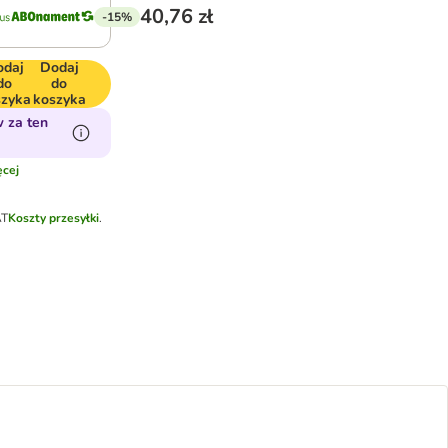
40,76 zł
-15%
odaj
Dodaj
do
do
szyka
koszyka
 za ten
cej
AT
Koszty przesyłki
.