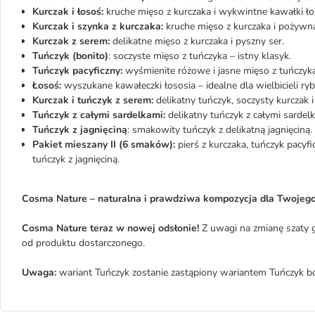
Kurczak i łosoś:
kruche mięso z kurczaka i wykwintne kawałki ło
Kurczak i szynka z kurczaka:
kruche mięso z kurczaka i pożywna
Kurczak z serem:
delikatne mięso z kurczaka i pyszny ser.
Tuńczyk (bonito)
: soczyste mięso z tuńczyka – istny klasyk.
Tuńczyk pacyficzny:
wyśmienite różowe i jasne mięso z tuńczyka
Łosoś:
wyszukane kawałeczki łososia – idealne dla wielbicieli ry
Kurczak i tuńczyk z serem:
delikatny tuńczyk, soczysty kurczak 
Tuńczyk z całymi sardelkami:
delikatny tuńczyk z całymi sardelk
Tuńczyk z jagnięciną
: smakowity tuńczyk z delikatną jagnięciną.
Pakiet mieszany II (6 smaków):
pierś z kurczaka, tuńczyk pacyfi
tuńczyk z jagnięciną.
Cosma Nature – naturalna i prawdziwa kompozycja dla Twojego
Cosma Nature teraz w nowej odsłonie!
Z uwagi na zmianę szaty g
od produktu dostarczonego.
Uwaga:
wariant Tuńczyk zostanie zastąpiony wariantem Tuńczyk bo