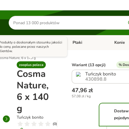
Szukaj
produktów
Akwarystyka
Ptaki
Konie
Produkty o doskonałym stosunku jakości
y
Otwórz menu kategorii: Małe zwierzęta
Otwórz menu kategorii: Akwaryst
Otwórz men
do ceny, polecane przez naszych
klientów.
osma Nature, 6 x 140 g
Wariant (13 opcji)
zooplus poleca
% Dos
Cosma
Tuńczyk bonito
430898.8
Nature,
47,96 zł
6 x 140
57,08 zł / kg
g
Dostaw
Tuńczyk bonito
pojedyn
(
0
)