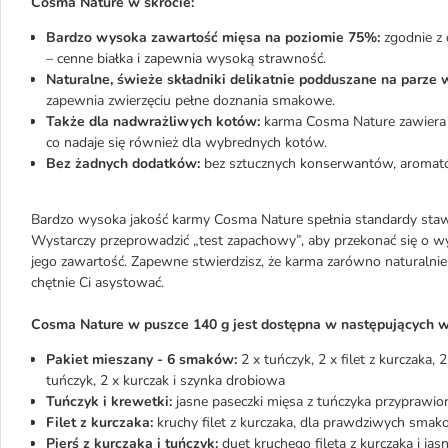
Cosma Nature w skrócie:
Bardzo wysoka zawartość mięsa na poziomie 75%:
zgodnie z 
– cenne białka i zapewnia wysoką strawność.
Naturalne, świeże składniki delikatnie podduszane na parze 
zapewnia zwierzęciu pełne doznania smakowe.
Także dla nadwrażliwych kotów:
karma Cosma Nature zawiera n
co nadaje się również dla wybrednych kotów.
Bez żadnych dodatków:
bez sztucznych konserwantów, aromat
Bardzo wysoka jakość karmy Cosma Nature spełnia standardy sta
Wystarczy przeprowadzić „test zapachowy”, aby przekonać się o w
jego zawartość. Zapewne stwierdzisz, że karma zarówno naturalnie 
chętnie Ci asystować.
Cosma Nature w puszce 140 g jest dostępna w następujących 
Pakiet mieszany - 6 smaków:
2 x tuńczyk, 2 x filet z kurczaka, 2
tuńczyk, 2 x kurczak i szynka drobiowa
Tuńczyk i krewetki:
jasne paseczki mięsa z tuńczyka przyprawio
Filet z kurczaka:
kruchy filet z kurczaka, dla prawdziwych smako
Pierś z kurczaka i tuńczyk:
duet kruchego fileta z kurczaka i ja