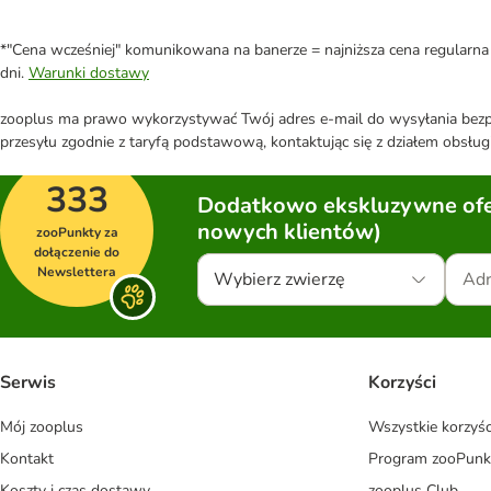
*"Cena wcześniej" komunikowana na banerze = najniższa cena regularna 
dni.
Warunki dostawy
zooplus ma prawo wykorzystywać Twój adres e-mail do wysyłania bezpo
przesyłu zgodnie z taryfą podstawową, kontaktując się z działem obsługi
333
Dodatkowo ekskluzywne ofer
nowych klientów)
zooPunkty za
dołączenie do
Newslettera
Wybierz zwierzę
Serwis
Korzyści
Mój zooplus
Wszystkie korzyśc
Kontakt
Program zooPunk
Koszty i czas dostawy
zooplus Club