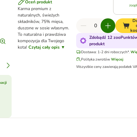
Oceń produkt
Karma premium
z
naturalnych, świeżych
D
składników, 75% mięsa,
duszone w sosie własnym.
ko
To naturalna i prawdziwa
Zdobądź 12 zooPunktów
kompozycja dla Twojego
produkt
kota!
Czytaj cały opis ▼
Dostawa: 1-2 dni roboczych*.
Wię
Polityka zwrotów
Więcej
Wszystkie ceny zawierają podatek V
acji