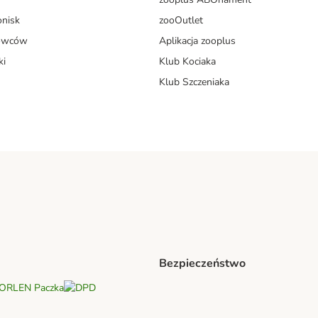
onisk
zooOutlet
dowców
Aplikacja zooplus
ki
Klub Kociaka
Klub Szczeniaka
Bezpieczeństwo
czkomat® Shipping Method
ORLEN Paczka Shipping Method
DPD Shipping Method
Security
Security