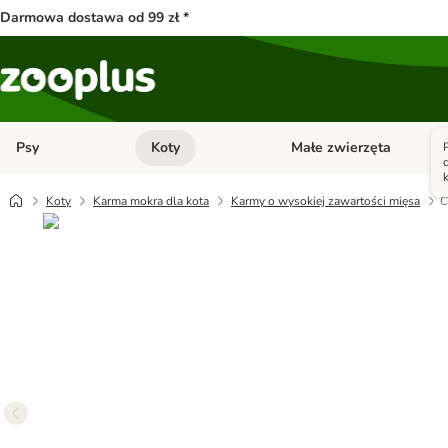
Darmowa dostawa od 99 zł *
Psy
Koty
Małe zwierzęta
Otwórz menu kategorii: Psy
Otwórz menu kategorii: Kot
Koty
Karma mokra dla kota
Karmy o wysokiej zawartości mięsa
C