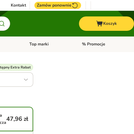
Kontakt
Zamów ponownie
Koszyk
Top marki
% Promocje
yka
u kategorii: Ptaki
Otwórz menu kategorii: Konie
Otwórz menu kategorii: Top m
tępny Extra Rabat
a
47,96 zł
cza