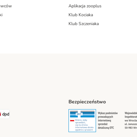
dowców
Aplikacja zooplus
ki
Klub Kociaka
Klub Szczeniaka
Bezpieczeństwo
t® Shipping Method
LEN Paczka Shipping Method
DPD Shipping Method
Security
Securit