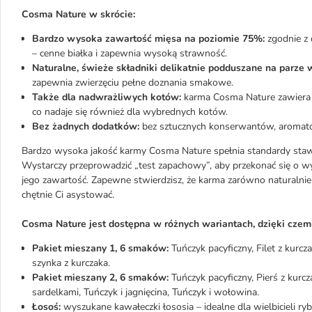
Cosma Nature w skrócie:
Bardzo wysoka zawartość mięsa na poziomie 75%:
zgodnie z
– cenne białka i zapewnia wysoką strawność.
Naturalne, świeże składniki delikatnie podduszane na parze 
zapewnia zwierzęciu pełne doznania smakowe.
Także dla nadwrażliwych kotów:
karma Cosma Nature zawiera n
co nadaje się również dla wybrednych kotów.
Bez żadnych dodatków:
bez sztucznych konserwantów, aromat
Bardzo wysoka jakość karmy Cosma Nature spełnia standardy sta
Wystarczy przeprowadzić „test zapachowy”, aby przekonać się o w
jego zawartość. Zapewne stwierdzisz, że karma zarówno naturalnie 
chętnie Ci asystować.
Cosma Nature jest dostępna w różnych wariantach, dzięki cze
Pakiet mieszany 1, 6 smaków:
Tuńczyk pacyficzny, Filet z kurcza
szynka z kurczaka.
Pakiet mieszany 2, 6 smaków:
Tuńczyk pacyficzny, Pierś z kurcz
sardelkami, Tuńczyk i jagnięcina, Tuńczyk i wołowina.
Łosoś:
wyszukane kawałeczki łososia – idealne dla wielbicieli ry