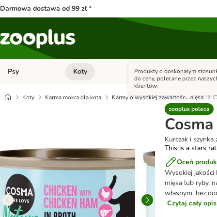
Darmowa dostawa od 99 zł *
Psy
Koty
Małe zwierzęta
Produkty o doskonałym stosunk
Otwórz menu kategorii: Psy
Otwórz menu kategorii: Kot
do ceny, polecane przez naszyc
klientów.
Koty
Karma mokra dla kota
Karmy o wysokiej zawartości mięsa
C
zooplus poleca
Cosma 
Kurczak i szynka 
This is a stars ra
Oceń produk
Wysokiej jakośc
mięsa lub ryby, n
własnym, bez dod
Czytaj cały opi