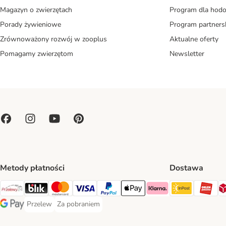
Magazyn o zwierzętach
Program dla ho
Porady żywieniowe
Program partners
Zrównoważony rozwój w zooplus
Aktualne oferty
Pomagamy zwierzętom
Newsletter
Metody płatności
Dostawa
Paczkoma
OR
Przelewy24 Payment Method
Blik Payment Method
MasterCard Payment Method
Visa Payment Method
PayPal Payment Method
Apple Pay Payment Method
Klarna Payment Method
Przelew
Za pobraniem
Przelew Payment Method
Za pobraniem Payment Method
Google Pay Payment Method