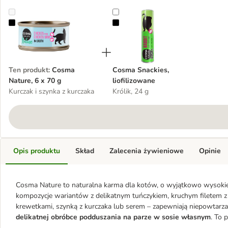
Cosma Nature, 6 x 70 g
Cosma Snackies, liofilizowane
Ten produkt
:
Cosma
Cosma Snackies,
Nature, 6 x 70 g
liofilizowane
Kurczak i szynka z kurczaka
Królik, 24 g
Opis produktu
Skład
Zalecenia żywieniowe
Opinie
Cosma Nature to naturalna karma dla kotów, o wyjątkowo wysokie
kompozycje wariantów z delikatnym tuńczykiem, kruchym filetem z
krewetkami, szynką z kurczaka lub serem – zapewniają niepowtarza
delikatnej obróbce podduszania na parze w sosie własnym
. To 