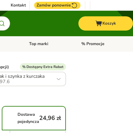
Kontakt
Zamów ponownie
Koszyk
Top marki
% Promocje
yka
u kategorii: Ptaki
Otwórz menu kategorii: Konie
Otwórz menu kategorii: Top m
pcji)
% Dostępny Extra Rabat
ak i szynka z kurczaka
97.6
Dostawa
24,96 zł
pojedyncza