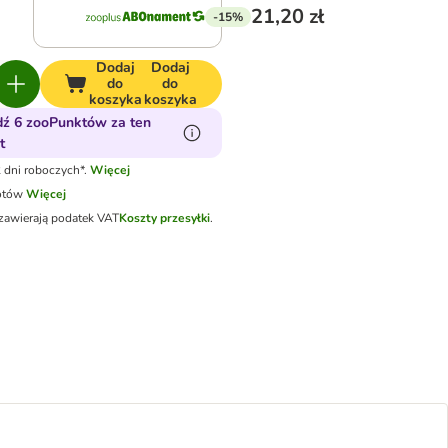
21,20 zł
-15%
Dodaj
Dodaj
do
do
koszyka
koszyka
ź 6 zooPunktów za ten
t
 dni roboczych*.
Więcej
otów
Więcej
zawierają podatek VAT
Koszty przesyłki
.