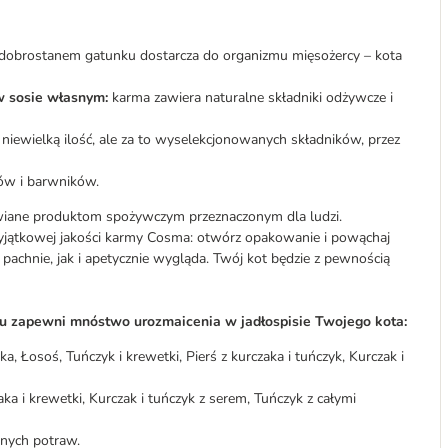
 dobrostanem gatunku dostarcza do organizmu mięsożercy – kota
w sosie własnym:
karma zawiera naturalne składniki odżywcze i
iewielką ilość, ale za to wyselekcjonowanych składników, przez
ów i barwników.
wiane produktom spożywczym przeznaczonym dla ludzi.
yjątkowej jakości karmy Cosma: otwórz opakowanie i powąchaj
pachnie, jak i apetycznie wygląda. Twój kot będzie z pewnością
mu zapewni mnóstwo urozmaicenia w jadłospisie Twojego kota:
ka, Łosoś, Tuńczyk i krewetki, Pierś z kurczaka i tuńczyk, Kurczak i
aka i krewetki, Kurczak i tuńczyk z serem, Tuńczyk z całymi
bnych potraw.