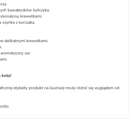
szy.
asnych kawałeczków tuńczyka.
doskonalony krewetkami.
 szynka z kurczaka.
ne delikatnymi krewetkami.
.
i aromatyczny ser.
ami.
 kota!
icznej etykiety produkt na ilustracji może różnić się wyglądem od
onito
.