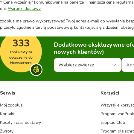
*"Cena wcześniej" komunikowana na banerze = najniższa cena regularna 
dni.
Warunki dostawy
zooplus ma prawo wykorzystywać Twój adres e-mail do wysyłania bezpo
przesyłu zgodnie z taryfą podstawową, kontaktując się z działem obsługi
333
Dodatkowo ekskluzywne ofer
nowych klientów)
zooPunkty za
dołączenie do
Newslettera
Wybierz zwierzę
Serwis
Korzyści
Mój zooplus
Wszystkie korzyśc
Kontakt
Program zooPunk
Koszty i czas dostawy
zooplus Club
Zwroty
Program dla schr