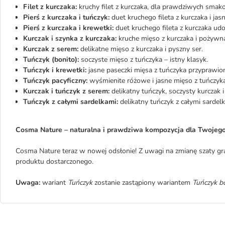
Filet z kurczaka:
kruchy filet z kurczaka, dla prawdziwych smako
Pierś z kurczaka i tuńczyk:
duet kruchego fileta z kurczaka i j
Pierś z kurczaka i krewetki:
duet kruchego fileta z kurczaka u
Kurczak i szynka z kurczaka:
kruche mięso z kurczaka i pożywna
Kurczak z serem:
delikatne mięso z kurczaka i pyszny ser.
Tuńczyk (bonito):
soczyste mięso z tuńczyka – istny klasyk.
Tuńczyk i krewetki:
jasne paseczki mięsa z tuńczyka przyprawio
Tuńczyk pacyficzny:
wyśmienite różowe i jasne mięso z tuńczyka
Kurczak i tuńczyk z serem:
delikatny tuńczyk, soczysty kurczak 
Tuńczyk z całymi sardelkami:
delikatny tuńczyk z całymi sardelk
Cosma Nature – naturalna i prawdziwa kompozycja dla Twojego
Cosma Nature teraz w nowej odsłonie! Z uwagi na zmianę szaty graf
produktu dostarczonego.
Uwaga:
wariant
Tuńczyk
zostanie zastąpiony wariantem
Tuńczyk b