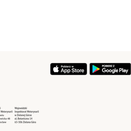
y
Security
Security