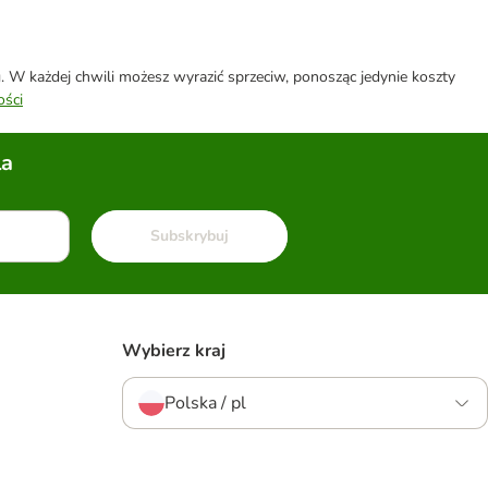
W każdej chwili możesz wyrazić sprzeciw, ponosząc jedynie koszty
ości
la
Subskrybuj
Wybierz kraj
Polska / pl