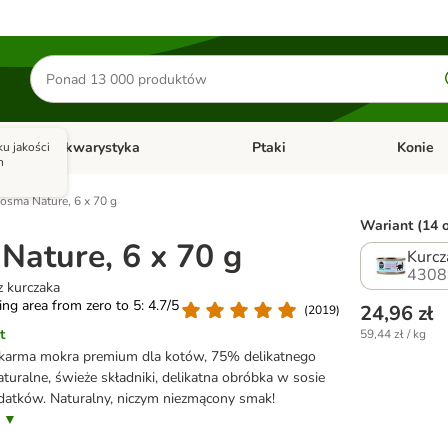
Szukaj
produktów
Akwarystyka
Ptaki
Konie
u jakości
y
Otwórz menu kategorii: Małe zwierzęta
Otwórz menu kategorii: Akwaryst
Otwórz men
h
osma Nature, 6 x 70 g
Wariant (14 o
Nature, 6 x 70 g
Kurcz
4308
z kurczaka
ting area from zero to 5: 4.7/5
24,96 zł
(
2019
)
t
59,44 zł / kg
i karma mokra premium
dla kotów, 75% delikatnego
aturalne, świeże składniki, delikatna obróbka w sosie
atków. Naturalny, niczym niezmącony smak!
s ▼