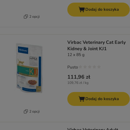
Dodaj do koszyka
2 opcji
Virbac Veterinary Cat Early
Kidney & Joint KJ1
12 x 85 g
Pusto
111,96 zł
109,76 zł / kg
Dodaj do koszyka
2 opcji