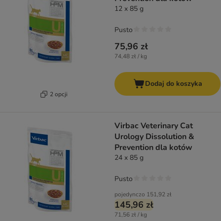
12 x 85 g
Pusto
75,96 zł
74,48 zł / kg
Dodaj do koszyka
2 opcji
Virbac Veterinary Cat
Urology Dissolution &
Prevention dla kotów
24 x 85 g
Pusto
pojedynczo
151,92 zł
145,96 zł
71,56 zł / kg