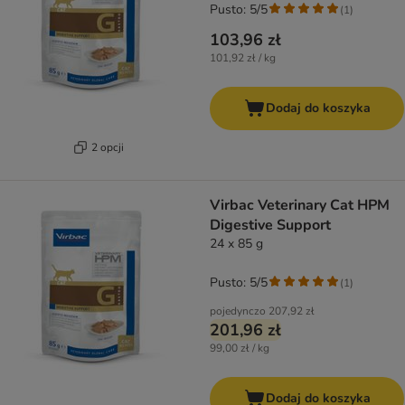
Pusto: 5/5
(
1
)
103,96 zł
101,92 zł / kg
Dodaj do koszyka
2 opcji
Virbac Veterinary Cat HPM
Digestive Support
24 x 85 g
Pusto: 5/5
(
1
)
pojedynczo
207,92 zł
201,96 zł
99,00 zł / kg
Dodaj do koszyka