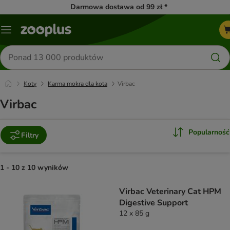
Darmowa dostawa od 99 zł *
Menu
Szukaj
produktów
Koty
Karma mokra dla kota
Virbac
Virbac
Popularność
Filtry
1 - 10 z 10 wyników
product items have been changed
Virbac Veterinary Cat HPM
Digestive Support
12 x 85 g