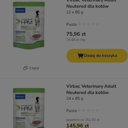
Virbac Veterinary Adult
Neutered dla kotów
12 x 85 g
Pusto
75,96 zł
74,48 zł / kg
Dodaj do koszyka
2 opcji
Virbac Veterinary Adult
Neutered dla kotów
24 x 85 g
Pusto
pojedynczo
151,92 zł
145,96 zł