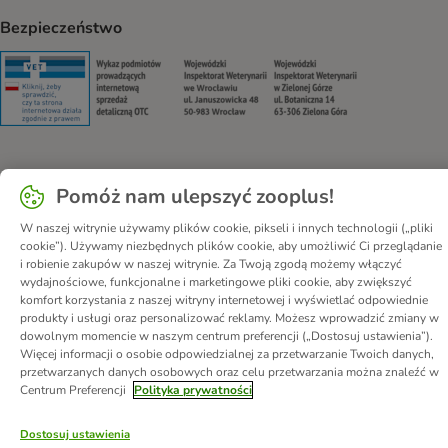
Bezpieczeństwo
Security
Security
Security
Security
Pomóż nam ulepszyć zooplus!
O nas
Kariera - Kraków
Kariera - Wrocław
Regulamin sklepu
Polityka prywatności
Impressum
W naszej witrynie używamy plików cookie, pikseli i innych technologii („pliki
cookie”). Używamy niezbędnych plików cookie, aby umożliwić Ci przeglądanie
Corporate Website
Formularz odstąpienia od umowy
Kontakt
i robienie zakupów w naszej witrynie. Za Twoją zgodą możemy włączyć
Informacje o przesyłce
Metody płatności
Program partnerski
wydajnościowe, funkcjonalne i marketingowe pliki cookie, aby zwiększyć
komfort korzystania z naszej witryny internetowej i wyświetlać odpowiednie
Korzyści
DSA
Oświadczenie o dostępności
produkty i usługi oraz personalizować reklamy. Możesz wprowadzić zmiany w
dowolnym momencie w naszym centrum preferencji („Dostosuj ustawienia”).
© zooplus SE
2026
Więcej informacji o osobie odpowiedzialnej za przetwarzanie Twoich danych,
przetwarzanych danych osobowych oraz celu przetwarzania można znaleźć w
Centrum Preferencji
Polityka prywatności
Dostosuj ustawienia