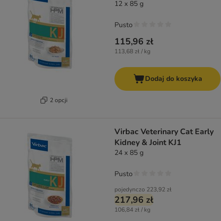
12 x 85 g
Pusto
115,96 zł
113,68 zł / kg
Dodaj do koszyka
2 opcji
Virbac Veterinary Cat Early
Kidney & Joint KJ1
24 x 85 g
Pusto
pojedynczo
223,92 zł
217,96 zł
106,84 zł / kg