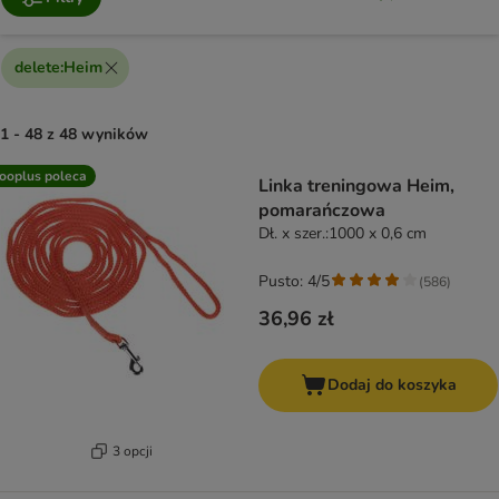
delete
:
Heim
1 - 48 z 48 wyników
product items have been changed
ooplus poleca
Linka treningowa Heim,
pomarańczowa
Dł. x szer.:1000 x 0,6 cm
Pusto: 4/5
(
586
)
36,96 zł
Dodaj do koszyka
3 opcji