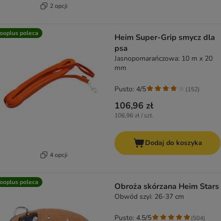
2 opcji
ooplus poleca
Heim Super-Grip smycz dla
psa
Jasnopomarańczowa: 10 m x 20
mm
Pusto: 4/5
(
152
)
106,96 zł
106,96 zł / szt.
Dodaj do koszyka
4 opcji
ooplus poleca
Obroża skórzana Heim Stars
Obwód szyi: 26-37 cm
Pusto: 4.5/5
(
504
)