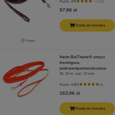
Pusto: 4/5
(
152
)
97,96 zł
Dodaj do koszyka
4 opcji
Heim BioThane® smycz
treningwa,
jaskrawopomarańczowa
Dł. 10 m. szer. 13 mm
Pusto: 4.8/5
(
6
)
163,96 zł
Dodaj do koszyka