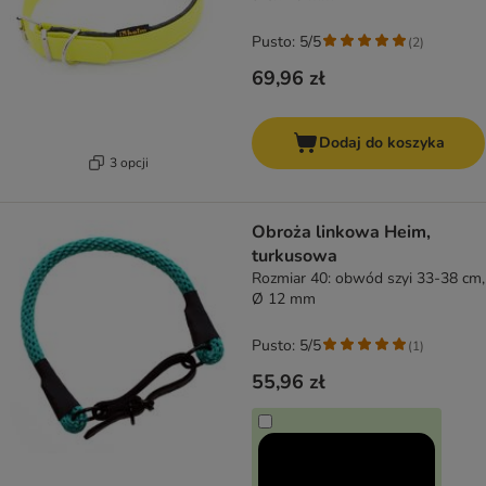
Pusto: 5/5
(
2
)
69,96 zł
Dodaj do koszyka
3 opcji
Obroża linkowa Heim,
turkusowa
Rozmiar 40: obwód szyi 33-38 cm,
Ø 12 mm
Pusto: 5/5
(
1
)
55,96 zł