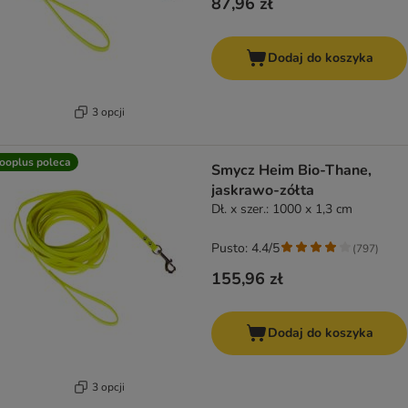
87,96 zł
Dodaj do koszyka
3 opcji
ooplus poleca
Smycz Heim Bio-Thane,
jaskrawo-zółta
Dł. x szer.: 1000 x 1,3 cm
Pusto: 4.4/5
(
797
)
155,96 zł
Dodaj do koszyka
3 opcji