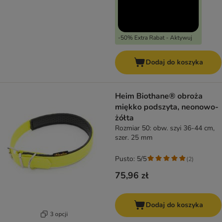
-50% Extra Rabat - Aktywuj
Dodaj do koszyka
Heim Biothane® obroża
miękko podszyta, neonowo-
żółta
Rozmiar 50: obw. szyi 36-44 cm,
szer. 25 mm
Pusto: 5/5
(
2
)
75,96 zł
Dodaj do koszyka
3 opcji