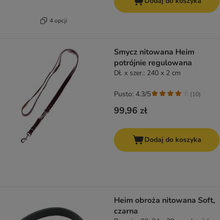
Dodaj do koszyka
4 opcji
Smycz nitowana Heim
potrójnie regulowana
Dł. x szer.: 240 x 2 cm
Pusto: 4.3/5
(
10
)
99,96 zł
Dodaj do koszyka
Heim obroża nitowana Soft,
czarna