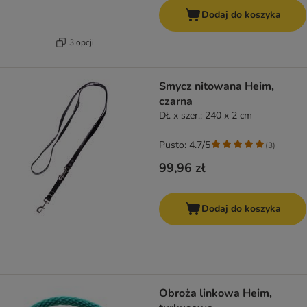
Dodaj do koszyka
3 opcji
Smycz nitowana Heim,
czarna
Dł. x szer.: 240 x 2 cm
Pusto: 4.7/5
(
3
)
99,96 zł
Dodaj do koszyka
Obroża linkowa Heim,