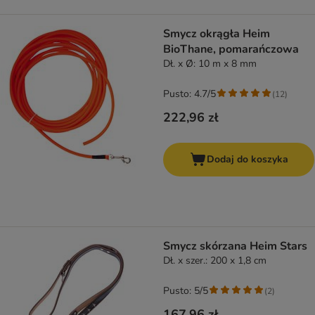
Smycz okrągła Heim
BioThane, pomarańczowa
Dł. x Ø: 10 m x 8 mm
Pusto: 4.7/5
(
12
)
222,96 zł
Dodaj do koszyka
Smycz skórzana Heim Stars
Dł. x szer.: 200 x 1,8 cm
Pusto: 5/5
(
2
)
167,96 zł