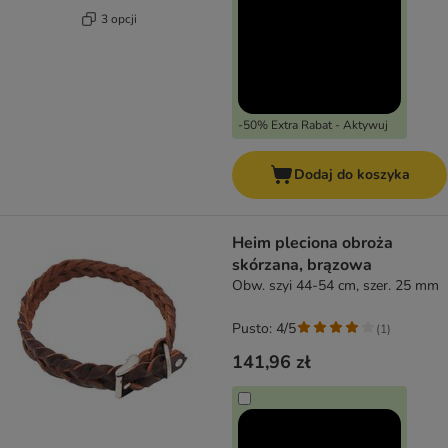
3 opcji
-50% Extra Rabat - Aktywuj
Dodaj do koszyka
Heim pleciona obroża
skórzana, brązowa
Obw. szyi 44-54 cm, szer. 25 mm
Pusto: 4/5
(
1
)
141,96 zł