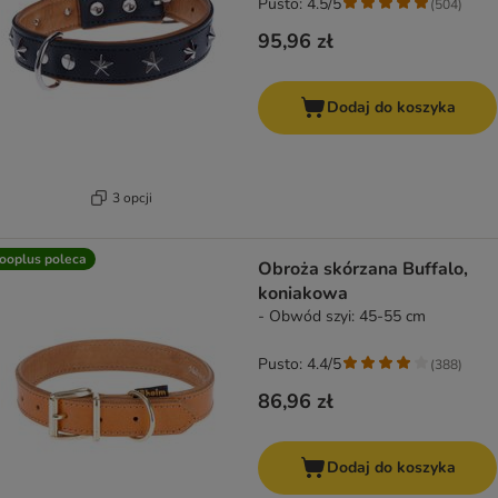
Pusto: 4.5/5
(
504
)
95,96 zł
Dodaj do koszyka
3 opcji
ooplus poleca
Obroża skórzana Buffalo,
koniakowa
- Obwód szyi: 45-55 cm
Pusto: 4.4/5
(
388
)
86,96 zł
Dodaj do koszyka