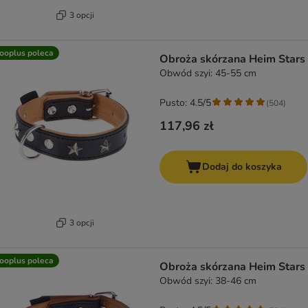
3 opcji
ooplus poleca
Obroża skórzana Heim Stars
Obwód szyi: 45-55 cm
Pusto: 4.5/5
(
504
)
117,96 zł
Dodaj do koszyka
3 opcji
ooplus poleca
Obroża skórzana Heim Stars
Obwód szyi: 38-46 cm