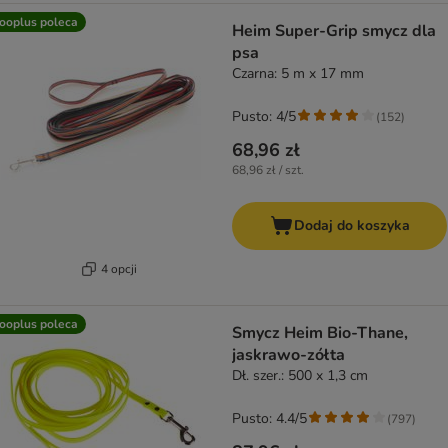
ooplus poleca
Heim Super-Grip smycz dla
psa
Czarna: 5 m x 17 mm
Pusto: 4/5
(
152
)
68,96 zł
68,96 zł / szt.
Dodaj do koszyka
4 opcji
ooplus poleca
Smycz Heim Bio-Thane,
jaskrawo-zółta
Dł. szer.: 500 x 1,3 cm
Pusto: 4.4/5
(
797
)