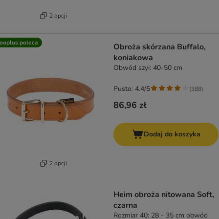
2 opcji
ooplus poleca
Obroża skórzana Buffalo,
koniakowa
Obwód szyi: 40-50 cm
Pusto: 4.4/5
(
388
)
86,96 zł
Dodaj do koszyka
2 opcji
Heim obroża nitowana Soft,
czarna
Rozmiar 40: 28 - 35 cm obwód