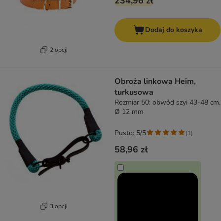
234,96 zł
Dodaj do koszyka
2 opcji
Obroża linkowa Heim,
turkusowa
Rozmiar 50: obwód szyi 43-48 cm,
Ø 12 mm
Pusto: 5/5
(
1
)
58,96 zł
3 opcji