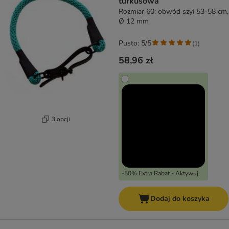
turkusowa
Rozmiar 60: obwód szyi 53-58 cm,
Ø 12 mm
Pusto: 5/5
(
1
)
58,96 zł
3 opcji
-50% Extra Rabat - Aktywuj
Dodaj do koszyka