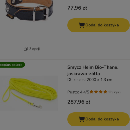
77,96 zł
Dodaj do koszyka
3 opcji
ooplus poleca
Smycz Heim Bio-Thane,
jaskrawo-zółta
Dł. x szer.: 2000 x 1,3 cm
Pusto: 4.4/5
(
797
)
287,96 zł
Dodaj do koszyka