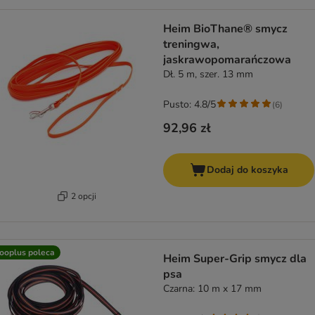
Heim BioThane® smycz
treningwa,
jaskrawopomarańczowa
Dł. 5 m, szer. 13 mm
Pusto: 4.8/5
(
6
)
92,96 zł
Dodaj do koszyka
2 opcji
ooplus poleca
Heim Super-Grip smycz dla
psa
Czarna: 10 m x 17 mm