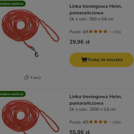
ooplus poleca
Linka treningowa Heim,
pomarańczowa
Dł. x szer.: 500 x 0,6 cm
Pusto: 4/5
(
586
)
29,96 zł
Dodaj do koszyka
3 opcji
ooplus poleca
Linka treningowa Heim,
pomarańczowa
Dł. x szer.: 2000 x 0,6 cm
Pusto: 4/5
(
586
)
55,96 zł