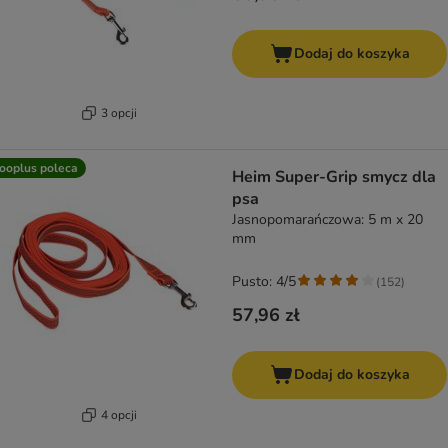
Dodaj do koszyka
3 opcji
ooplus poleca
Heim Super-Grip smycz dla
psa
Jasnopomarańczowa: 5 m x 20
mm
Pusto: 4/5
(
152
)
57,96 zł
Dodaj do koszyka
4 opcji