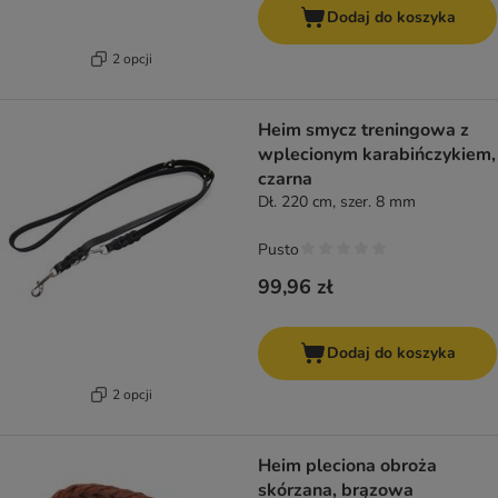
Dodaj do koszyka
2 opcji
Heim smycz treningowa z
wplecionym karabińczykiem,
czarna
Dł. 220 cm, szer. 8 mm
Pusto
99,96 zł
Dodaj do koszyka
2 opcji
Heim pleciona obroża
skórzana, brązowa