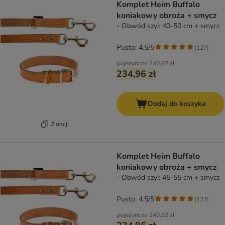
Komplet Heim Buffalo
koniakowy obroża + smycz
- Obwód szyi: 40-50 cm + smycz
Pusto: 4.5/5
(
127
)
pojedynczo
240,92 zł
234,96 zł
Dodaj do koszyka
2 opcji
Komplet Heim Buffalo
koniakowy obroża + smycz
- Obwód szyi: 45-55 cm + smycz
Pusto: 4.5/5
(
127
)
pojedynczo
240,92 zł