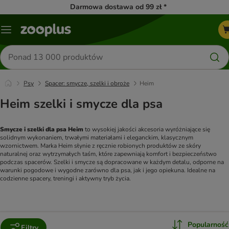
Darmowa dostawa od 99 zł *
Menu
Szukaj
produktów
Psy
Spacer: smycze, szelki i obroże
Heim
Heim szelki i smycze dla psa
Smycze i szelki dla psa Heim
 to wysokiej jakości akcesoria wyróżniające się 
solidnym wykonaniem, trwałymi materiałami i eleganckim, klasycznym 
wzornictwem. Marka Heim słynie z ręcznie robionych produktów ze skóry 
naturalnej oraz wytrzymałych taśm, które zapewniają komfort i bezpieczeństwo 
podczas spacerów. Szelki i smycze są dopracowane w każdym detalu, odporne na 
warunki pogodowe i wygodne zarówno dla psa, jak i jego opiekuna. Idealne na 
codzienne spacery, treningi i aktywny tryb życia.
Popularność
Filtry