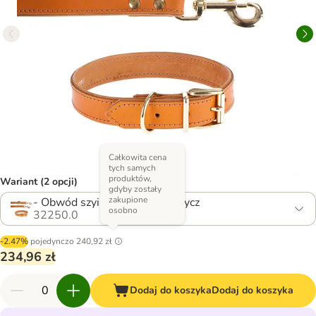
Całkowita cena
tych samych
produktów,
Wariant (2 opcji)
gdyby zostały
zakupione
- Obwód szyi: 40-50 cm + smycz
osobno
32250.0
-2.47%
pojedynczo
240,92 zł
234,96 zł
Dodaj do koszyka
Dodaj do koszyka