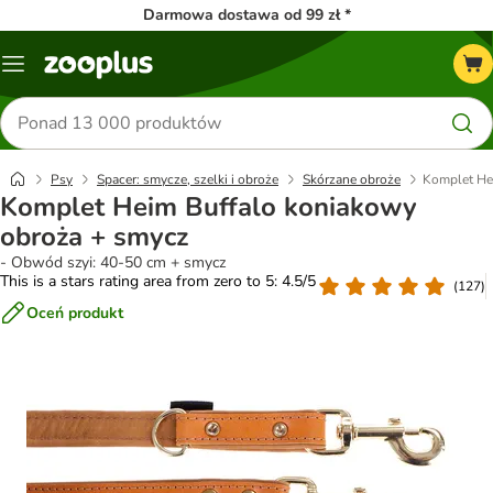
Darmowa dostawa od 99 zł *
Menu
Szukaj
produktów
Psy
Spacer: smycze, szelki i obroże
Skórzane obroże
Komplet He
Komplet Heim Buffalo koniakowy
obroża + smycz
- Obwód szyi: 40-50 cm + smycz
This is a stars rating area from zero to 5: 4.5/5
(
127
)
Oceń produkt