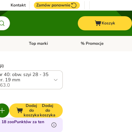
Kontakt
Zamów ponownie
Koszyk
Top marki
% Promocje
yka
u kategorii: Ptaki
Otwórz menu kategorii: Konie
Otwórz menu kategorii: Top m
ji)
r 40: obw. szyi 28 - 35
er. 19 mm
63.0
Dodaj
Dodaj
do
do
koszyka
koszyka
 18 zooPunktów za ten