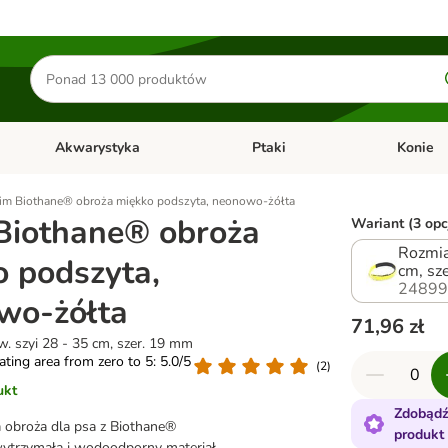
Szukaj
produktów
Akwarystyka
Ptaki
Konie
y
Otwórz menu kategorii: Małe zwierzęta
Otwórz menu kategorii: Akwaryst
Otwórz men
im Biothane® obroża miękko podszyta, neonowo-żółta
Biothane® obroża
Wariant (3 opc
Rozmia
o podszyta,
cm, sz
24899
wo-żółta
71,96 zł
w. szyi 28 - 35 cm, szer. 19 mm
rating area from zero to 5: 5.0/5
(
2
)
ukt
Zdobądź
 obroża dla psa z Biothane®
produkt
ytrzymałą i wodoodporny materiał