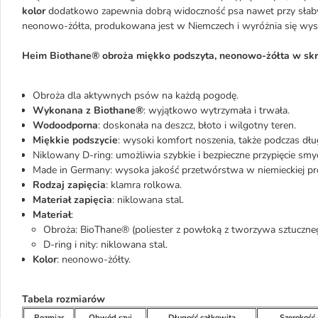
kolor
dodatkowo zapewnia dobrą widoczność psa nawet przy słaby
neonowo-żółta, produkowana jest w Niemczech i wyróżnia się wys
Heim Biothane® obroża miękko podszyta, neonowo-żółta w skr
Obroża dla aktywnych psów na każdą pogodę.
Wykonana z Biothane®
: wyjątkowo wytrzymała i trwała.
Wodoodporna
: doskonała na deszcz, błoto i wilgotny teren.
Miękkie podszycie
: wysoki komfort noszenia, także podczas dłu
Niklowany D-ring: umożliwia szybkie i bezpieczne przypięcie smy
Made in Germany: wysoka jakość przetwórstwa w niemieckiej pro
Rodzaj zapięcia
: klamra rolkowa.
Materiał zapięcia
: niklowana stal.
Materiał
:
Obroża: BioThane® (poliester z powłoką z tworzywa sztuczne
D-ring i nity: niklowana stal.
Kolor
: neonowo-żółty.
Tabela rozmiarów
Rozmiar
Obwód szyi
Długość całkowita
Szerokość