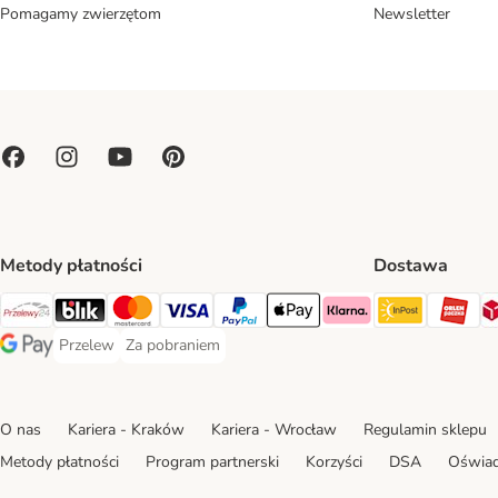
Pomagamy zwierzętom
Newsletter
Metody płatności
Dostawa
Paczkoma
OR
Przelewy24 Payment Method
Blik Payment Method
MasterCard Payment Method
Visa Payment Method
PayPal Payment Method
Apple Pay Payment Method
Klarna Payment Method
Przelew
Za pobraniem
Przelew Payment Method
Za pobraniem Payment Method
Google Pay Payment Method
O nas
Kariera - Kraków
Kariera - Wrocław
Regulamin sklepu
Metody płatności
Program partnerski
Korzyści
DSA
Oświad