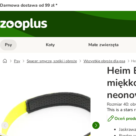
Darmowa dostawa od 99 zł *
Psy
Koty
Małe zwierzęta
Otwórz menu kategorii: Psy
Otwórz menu kategorii: Kot
Psy
Spacer: smycze, szelki i obroże
Wszystkie obroże dla psa
He
Heim 
miękk
neono
Rozmiar 40: ob
This is a stars 
Oceń prod
Jaskrawa
Bardzo w