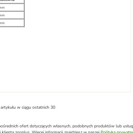
 mm
 mm
 mm
artykułu w ciągu ostatnich 30
średnich ofert dotyczących własnych, podobnych produktów lub usług. 
 klienta zooplus. Więcej informacji znajdziesz w naszej
Polityka prywatn