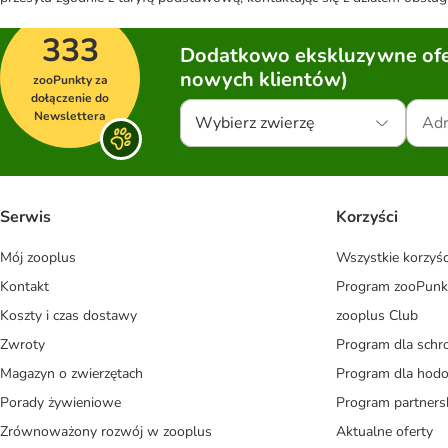
333
Dodatkowo ekskluzywne ofer
nowych klientów)
zooPunkty za
dołączenie do
Newslettera
Wybierz zwierzę
Serwis
Korzyści
Mój zooplus
Wszystkie korzyśc
Kontakt
Program zooPunk
Koszty i czas dostawy
zooplus Club
Zwroty
Program dla schr
Magazyn o zwierzętach
Program dla ho
Porady żywieniowe
Program partners
Zrównoważony rozwój w zooplus
Aktualne oferty