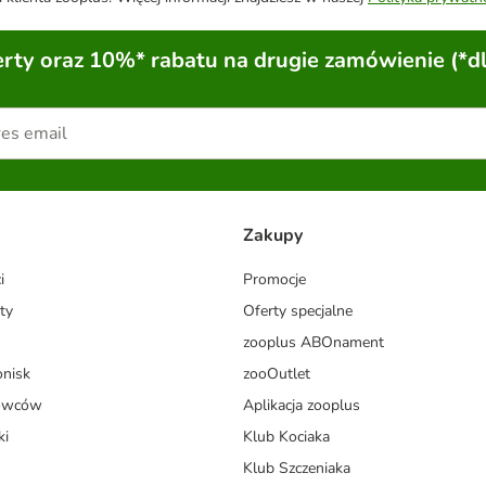
ty oraz 10%* rabatu na drugie zamówienie (*d
Zakupy
i
Promocje
ty
Oferty specjalne
zooplus ABOnament
onisk
zooOutlet
dowców
Aplikacja zooplus
ki
Klub Kociaka
Klub Szczeniaka