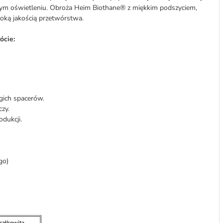
m oświetleniu. Obroża Heim Biothane® z miękkim podszyciem,
oką jakością przetwórstwa.
ócie:
gich spacerów.
czy.
dukcji.
go)
 całkowita