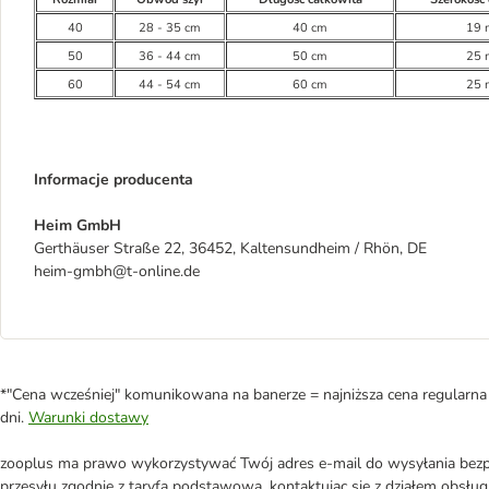
40
28 - 35 cm
40 cm
19
50
36 - 44 cm
50 cm
25
60
44 - 54 cm
60 cm
25
Informacje producenta
Heim GmbH
Gerthäuser Straße 22, 36452, Kaltensundheim / Rhön, DE
heim-gmbh@t-online.de
*"Cena wcześniej" komunikowana na banerze = najniższa cena regularna 
dni.
Warunki dostawy
zooplus ma prawo wykorzystywać Twój adres e-mail do wysyłania bezpo
przesyłu zgodnie z taryfą podstawową, kontaktując się z działem obsługi