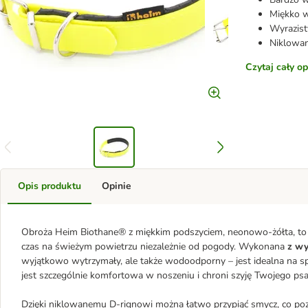
Miękko w
Wyrazist
Niklowan
Czytaj cały o
Opis produktu
Opinie
Obroża Heim Biothane® z miękkim podszyciem, neonowo-żółta, to
czas na świeżym powietrzu niezależnie od pogody. Wykonana
z wy
wyjątkowo wytrzymały, ale także wodoodporny – jest idealna na sp
jest szczególnie komfortowa w noszeniu i chroni szyję Twojego psa
Dzięki niklowanemu D-rignowi można łatwo przypiąć smycz, co po