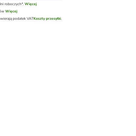
ni roboczych*.
Więcej
tów
Więcej
awierają podatek VAT
Koszty przesyłki
.