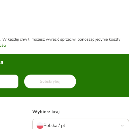
W każdej chwili możesz wyrazić sprzeciw, ponosząc jedynie koszty
ości
la
Subskrybuj
Wybierz kraj
Polska / pl