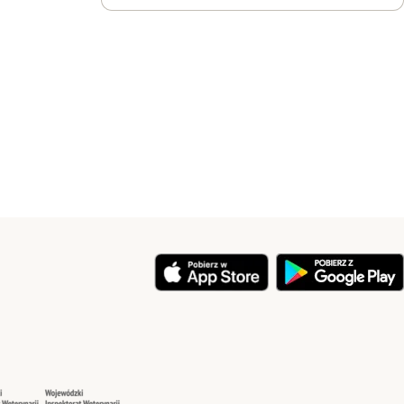
y
Security
Security