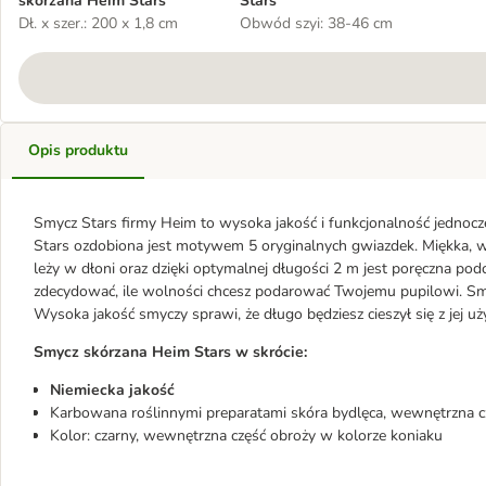
skórzana Heim Stars
Stars
Dł. x szer.: 200 x 1,8 cm
Obwód szyi: 38-46 cm
Opis produktu
Smycz Stars firmy Heim to wysoka jakość i funkcjonalność jednoc
Stars ozdobiona jest motywem 5 oryginalnych gwiazdek. Miękka, wy
leży w dłoni oraz dzięki optymalnej długości 2 m jest poręczna pod
zdecydować, ile wolności chcesz podarować Twojemu pupilowi. Smy
Wysoka jakość smyczy sprawi, że długo będziesz cieszył się z jej u
Smycz skórzana Heim Stars w skrócie:
Niemiecka jakość
Karbowana roślinnymi preparatami skóra bydlęca, wewnętrzna cz
Kolor: czarny, wewnętrzna część obroży w kolorze koniaku