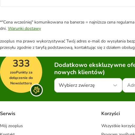
*"Cena wcześniej" komunikowana na banerze = najniższa cena regularna 
dni.
Warunki dostawy
zooplus ma prawo wykorzystywać Twój adres e-mail do wysyłania bezpo
przesyłu zgodnie z taryfą podstawową, kontaktując się z działem obsługi
333
Dodatkowo ekskluzywne ofer
nowych klientów)
zooPunkty za
dołączenie do
Newslettera
Wybierz zwierzę
Serwis
Korzyści
Mój zooplus
Wszystkie korzyśc
Kontakt
Program zooPunk