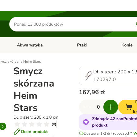
Szukaj
produktów
Akwarystyka
Ptaki
Konie
y
Otwórz menu kategorii: Małe zwierzęta
Otwórz menu kategorii: Akwaryst
Otwórz men
ycz skórzana Heim Stars
Smycz
Dł. x szer.: 200 x 1
170297.0
skórzana
167,96 zł
Heim
Stars
k
Dł. x szer.: 200 x 1,8 cm
Zdobądź 42 zooPunktó
(
0
)
produkt
Oceń produkt
Dostawa: 1-2 dni roboczych*.
W