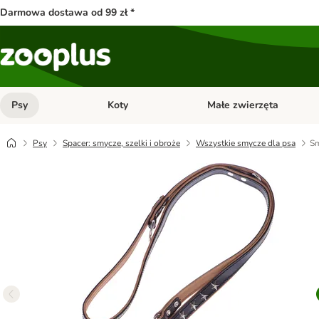
Darmowa dostawa od 99 zł *
Psy
Koty
Małe zwierzęta
Otwórz menu kategorii: Psy
Otwórz menu kategorii: Kot
Psy
Spacer: smycze, szelki i obroże
Wszystkie smycze dla psa
Sm