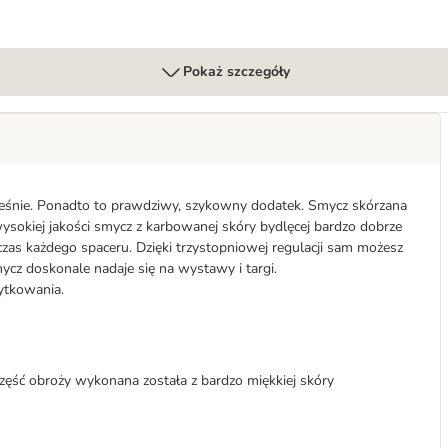
Pokaż szczegóły
ześnie. Ponadto to prawdziwy, szykowny dodatek. Smycz skórzana
sokiej jakości smycz z karbowanej skóry bydlęcej bardzo dobrze
czas każdego spaceru. Dzięki trzystopniowej regulacji sam możesz
cz doskonale nadaje się na wystawy i targi.
żytkowania.
ęść obroży wykonana została z bardzo miękkiej skóry