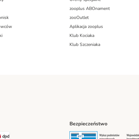
zooplus ABOnament
onisk
zooOutlet
dowców
Aplikacja zooplus
ki
Klub Kociaka
Klub Szczeniaka
Bezpieczeństwo
t® Shipping Method
LEN Paczka Shipping Method
DPD Shipping Method
Security
Securit