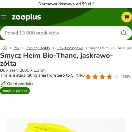
Darmowa dostawa od 99 zł *
Menu
Szukaj
produktów
Psy
Trening i agility
Linki treningowe
Smycz Heim Bio-Thane, jas
Smycz Heim Bio-Thane, jaskrawo-
zółta
Dł. x szer.: 2000 x 1,3 cm
This is a stars rating area from zero to 5: 4.4/5
(
797
)
Oceń produkt
zooplus poleca