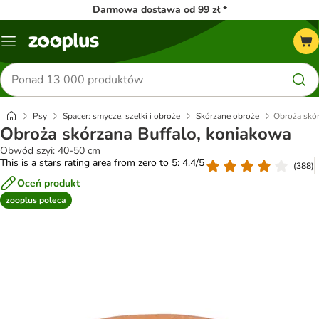
Darmowa dostawa od 99 zł *
Menu
Szukaj
produktów
Psy
Spacer: smycze, szelki i obroże
Skórzane obroże
Obroża skór
Obroża skórzana Buffalo, koniakowa
Obwód szyi: 40-50 cm
This is a stars rating area from zero to 5: 4.4/5
(
388
)
Oceń produkt
zooplus poleca