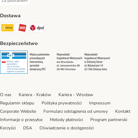
Za pobraniem
Za pobraniem Payment Method
Dostawa
Paczkomat® Shipping Method
ORLEN Paczka Shipping Method
DPD Shipping Method
Bezpieczeństwo
Security
Security
Security
Security
O nas
Kariera - Kraków
Kariera - Wrocław
Regulamin sklepu
Polityka prywatności
Impressum
Corporate Website
Formularz odstąpienia od umowy
Kontakt
Informacje o przesyłce
Metody płatności
Program partnerski
Korzyści
DSA
Oświadczenie o dostępności