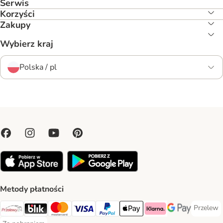
Serwis
Korzyści
Zakupy
Wybierz kraj
Polska / pl
Metody płatności
Przelew
Przelew 
Przelewy24 Payment Method
Blik Payment Method
MasterCard Payment Method
Visa Payment Method
PayPal Payment Method
Apple Pay Payment Method
Klarna Payment Method
Google Pay Paym