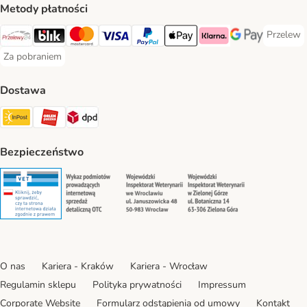
Metody płatności
Przelew
Przelew 
Przelewy24 Payment Method
Blik Payment Method
MasterCard Payment Method
Visa Payment Method
PayPal Payment Method
Apple Pay Payment Method
Klarna Payment Method
Google Pay Paym
Za pobraniem
Za pobraniem Payment Method
Dostawa
Paczkomat® Shipping Method
ORLEN Paczka Shipping Method
DPD Shipping Method
Bezpieczeństwo
Security
Security
Security
Security
O nas
Kariera - Kraków
Kariera - Wrocław
Regulamin sklepu
Polityka prywatności
Impressum
Corporate Website
Formularz odstąpienia od umowy
Kontakt