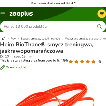
Darmowa dostawa od 99 zł *
Menu
Szukaj
produktów
Psy
Spacer: smycze, szelki i obroże
Wszystkie smycze dla psa
He
Heim BioThane® smycz treningwa,
jaskrawopomarańczowa
Dł. 10 m. szer. 13 mm
This is a stars rating area from zero to 5: 4.8/5
(
6
)
Oceń produkt