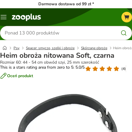
Darmowa dostawa od 99 zł *
Menu
Szukaj
produktów
Psy
Spacer: smycze, szelki i obroże
Skórzane obroże
Heim obroża
Heim obroża nitowana Soft, czarna
Rozmiar 60: 44 - 54 cm obwód szyi, 25 mm szerokość
This is a stars rating area from zero to 5: 5.0/5
(
4
)
Oceń produkt