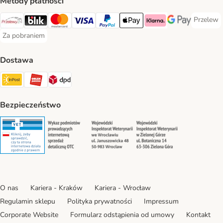
Metody płatności
Przelew
Przelew 
Przelewy24 Payment Method
Blik Payment Method
MasterCard Payment Method
Visa Payment Method
PayPal Payment Method
Apple Pay Payment Method
Klarna Payment Method
Google Pay Paym
Za pobraniem
Za pobraniem Payment Method
Dostawa
Paczkomat® Shipping Method
ORLEN Paczka Shipping Method
DPD Shipping Method
Bezpieczeństwo
Security
Security
Security
Security
O nas
Kariera - Kraków
Kariera - Wrocław
Regulamin sklepu
Polityka prywatności
Impressum
Corporate Website
Formularz odstąpienia od umowy
Kontakt