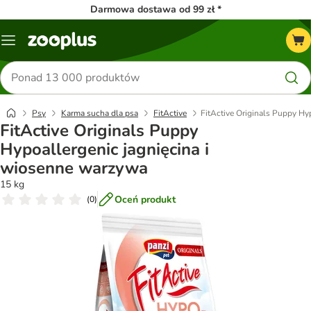
Darmowa dostawa od 99 zł *
Menu
Szukaj
produktów
Psy
Karma sucha dla psa
FitActive
FitActive Originals Puppy Hy
FitActive Originals Puppy
Hypoallergenic jagnięcina i
wiosenne warzywa
15 kg
Oceń produkt
(
0
)