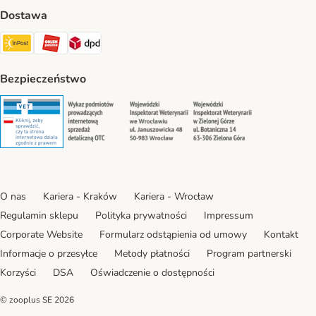
Dostawa
Paczkomat® Shipping Method
ORLEN Paczka Shipping Method
DPD Shipping Method
Bezpieczeństwo
Security
Security
Security
Security
O nas
Kariera - Kraków
Kariera - Wrocław
Regulamin sklepu
Polityka prywatności
Impressum
Corporate Website
Formularz odstąpienia od umowy
Kontakt
Informacje o przesyłce
Metody płatności
Program partnerski
Korzyści
DSA
Oświadczenie o dostępności
© zooplus SE
2026