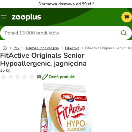
Darmowa dostawa od 99 zł *
Menu
Szukaj
produktów
Psy
Karma sucha dla psa
FitActive
FitActive Originals Senior Hy
FitActive Originals Senior
Hypoallergenic, jagnięcina
15 kg
Oceń produkt
(
0
)