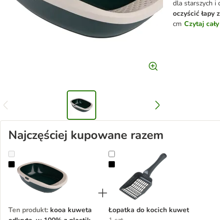
dla starszych i
oczyścić łapy 
cm
Czytaj cał
Najczęściej kupowane razem
kooa kuweta odkryta, w 100% z plastiku z recyklingu
Łopatka do kocich kuwet
Ten produkt
:
kooa kuweta
Łopatka do kocich kuwet