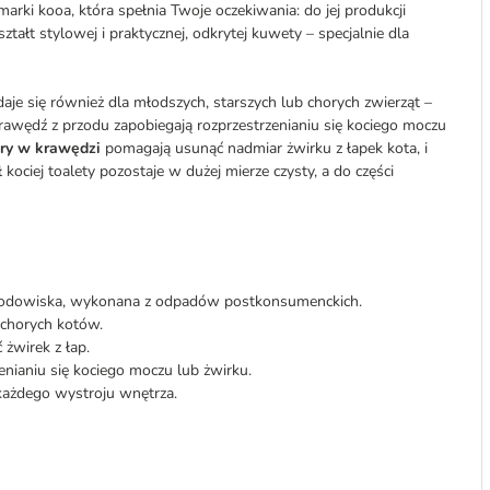
rki kooa, która spełnia Twoje oczekiwania: do jej produkcji
ałt stylowej i praktycznej, odkrytej kuwety – specjalnie dla
je się również dla młodszych, starszych lub chorych zwierząt –
rawędź z przodu zapobiegają rozprzestrzenianiu się kociego moczu
ry w krawędzi
pomagają usunąć nadmiar żwirku z łapek kota, i
ciej toalety pozostaje w dużej mierze czysty, a do części
środowiska, wykonana z odpadów postkonsumenckich.
 chorych kotów.
żwirek z łap.
nianiu się kociego moczu lub żwirku.
każdego wystroju wnętrza.