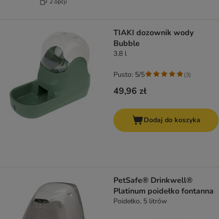
2 opcji
TIAKI dozownik wody
Bubble
3,8 l
Pusto: 5/5
(
3
)
49,96 zł
Dodaj do koszyka
PetSafe® Drinkwell®
Platinum poidełko fontanna
Poidełko, 5 litrów