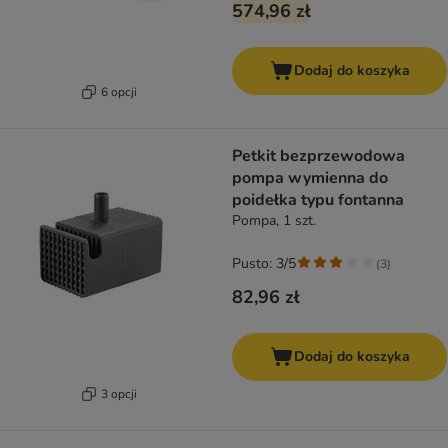
574,96 zł
Dodaj do koszyka
6 opcji
Petkit bezprzewodowa
pompa wymienna do
poidełka typu fontanna
Pompa, 1 szt.
Pusto: 3/5
(
3
)
82,96 zł
Dodaj do koszyka
3 opcji