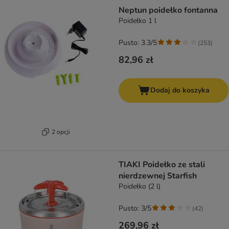
Neptun poidełko fontanna
Poidełko 1 l
Pusto: 3.3/5
(
253
)
82,96 zł
Dodaj do koszyka
2 opcji
TIAKI Poidełko ze stali
nierdzewnej Starfish
Poidełko (2 l)
Pusto: 3/5
(
42
)
269,96 zł