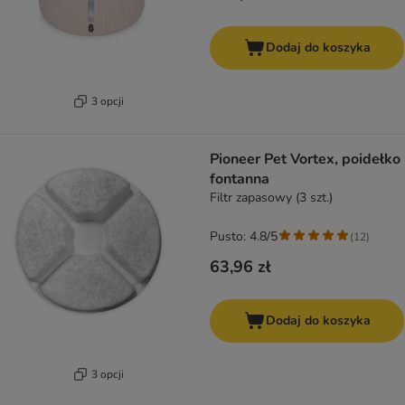
Dodaj do koszyka
3 opcji
Pioneer Pet Vortex, poidełko
fontanna
Filtr zapasowy (3 szt.)
Pusto: 4.8/5
(
12
)
63,96 zł
Dodaj do koszyka
3 opcji