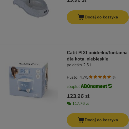
19,96 zł
Dodaj do koszyka
Catit PIXI poidełko/fontanna
dla kota, niebieskie
poidełko 2,5 l
Pusto: 4.7/5
(
6
)
123,96 zł
117,76 zł
Dodaj do koszyka