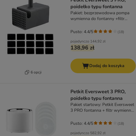
Petkit Eversweet 3 PRO,
poidełko typu fontanna
Pakiet: bezprzewodowa pompa
wymienna do fontanny +filtr
wymienny do bezprzewodowej
pompy
Pusto: 4.4/5
(
18
)
pojedynczo
144,92 zł
138,96 zł
Dodaj do koszyka
6 opcji
Petkit Eversweet 3 PRO,
poidełko typu fontanna
Pakiet startowy: Petkit Eversweet
3 PRO fontanna + filtr wymienny
(5 szt.)
Pusto: 4.4/5
(
18
)
pojedynczo
582,92 zł