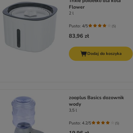
Trixie poidełko dla kota
Flower
2 l
Pusto: 4/5
(
5
)
83,96 zł
Dodaj do koszyka
zooplus Basics dozownik
wody
3,5 l
Pusto: 4.2/5
(
5
)