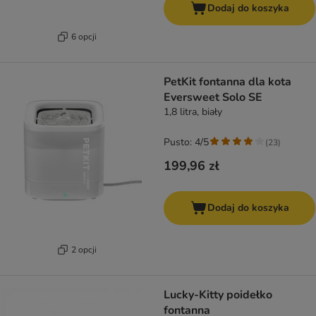
Dodaj do koszyka
6 opcji
PetKit fontanna dla kota
Eversweet Solo SE
1,8 litra, biały
Pusto: 4/5
(
23
)
199,96 zł
Dodaj do koszyka
2 opcji
Lucky-Kitty poidełko
fontanna