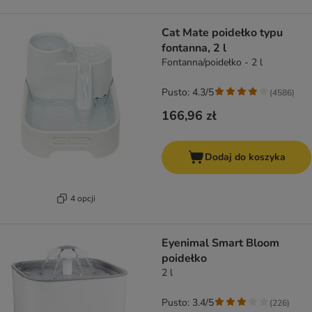
Cat Mate poidełko typu
fontanna, 2 l
Fontanna/poidełko - 2 l
Pusto: 4.3/5
(
4586
)
166,96 zł
Dodaj do koszyka
4 opcji
Eyenimal Smart Bloom
poidełko
2 l
Pusto: 3.4/5
(
226
)