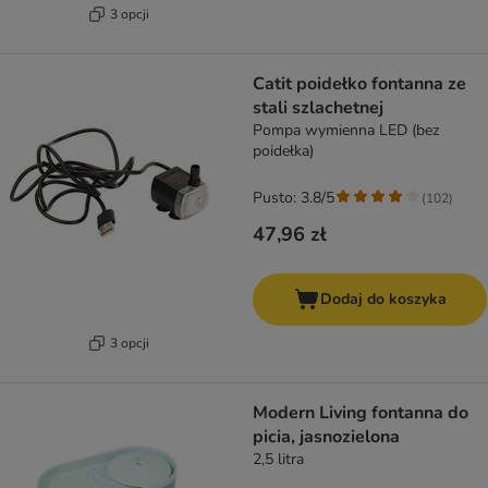
3 opcji
Catit poidełko fontanna ze
stali szlachetnej
Pompa wymienna LED (bez
poidełka)
Pusto: 3.8/5
(
102
)
47,96 zł
Dodaj do koszyka
3 opcji
Modern Living fontanna do
picia, jasnozielona
2,5 litra