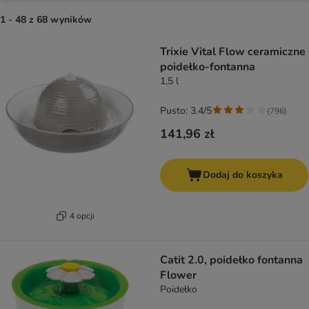
1 - 48 z 68 wyników
product items have been changed
Trixie Vital Flow ceramiczne
poidełko-fontanna
1,5 l
Pusto: 3.4/5
(
796
)
141,96 zł
Dodaj do koszyka
4 opcji
Catit 2.0, poidełko fontanna
Flower
Poidełko