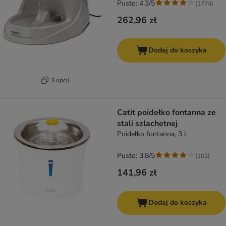
Pusto: 4.3/5
(
1774
)
262,96 zł
Dodaj do koszyka
3 opcji
Catit poidełko fontanna ze
stali szlachetnej
Poidełko fontanna, 3 l.
Pusto: 3.8/5
(
102
)
141,96 zł
Dodaj do koszyka