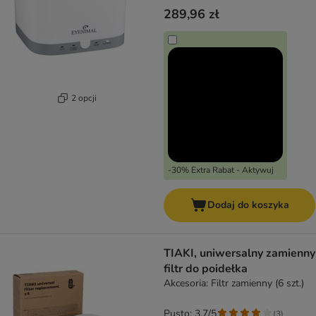
289,96 zł
2 opcji
-30% Extra Rabat - Aktywuj
Dodaj do koszyka
TIAKI, uniwersalny zamienny
filtr do poidełka
Akcesoria: Filtr zamienny (6 szt.)
Pusto: 3.7/5
(
3
)