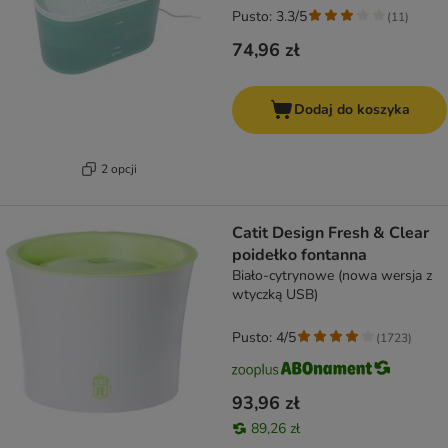
Pusto: 3.3/5
(
11
)
74,96 zł
Dodaj do koszyka
2 opcji
Catit Design Fresh & Clear
poidełko fontanna
Biało-cytrynowe (nowa wersja z
wtyczką USB)
Pusto: 4/5
(
1723
)
93,96 zł
89,26 zł