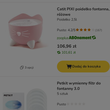
Catit PIXI poidełko fontanna,
różowe
Poidełko 2,5l
Pusto: 4.2/5
(
167
)
106,96 zł
101,61 zł
Dodaj do koszyka
3 opcji
Petkit wymienny filtr do
fontanny 3.0
5 sztuk
Pusto