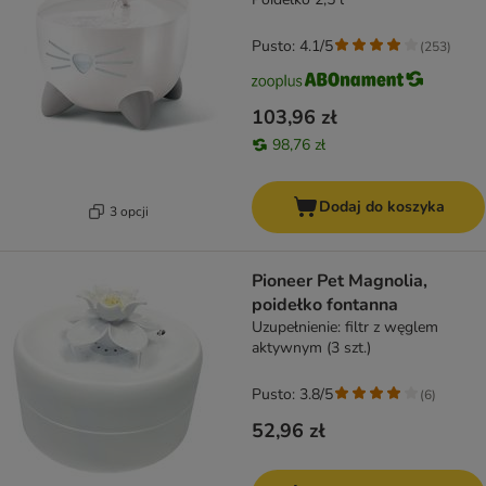
Pusto: 4.1/5
(
253
)
103,96 zł
98,76 zł
Dodaj do koszyka
3 opcji
Pioneer Pet Magnolia,
poidełko fontanna
Uzupełnienie: filtr z węglem
aktywnym (3 szt.)
Pusto: 3.8/5
(
6
)
52,96 zł