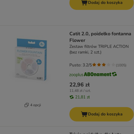
Dodaj do koszyka
Catit 2.0, poidełko fontanna
Flower
Zestaw filtrów TRIPLE ACTION
(bez ramki, 2 szt.)
Pusto: 3.2/5
(
1005
)
22,96 zł
11,48 zł / szt.
21,81 zł
4 opcji
Dodaj do koszyka