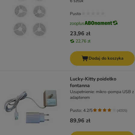
6 sztuk
Pusto
23,96 zł
22,76 zł
Dodaj do koszyka
Lucky-Kitty poidełko
fontanna
Uzupełnienie: mikro-pompa USB z
adapterem
Pusto: 4.2/5
(
4005
)
89,96 zł