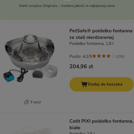
Marki zooplus Originals – świetna jakość w najlepszej cenie
PetSafe® poidełko fontanna
ze stali nierdzewnej
Poidełko fontanna, 1,8 l
Pusto: 4.1/5
(
299
)
204,96 zł
Dodaj do koszyka
3 opcji
Catit PIXI poidełko fontanna,
białe
Poidełko 2,5 l