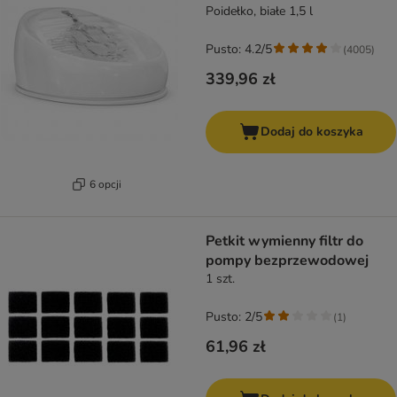
Poidełko, białe 1,5 l
Pusto: 4.2/5
(
4005
)
339,96 zł
Dodaj do koszyka
6 opcji
Petkit wymienny filtr do
pompy bezprzewodowej
1 szt.
Pusto: 2/5
(
1
)
61,96 zł