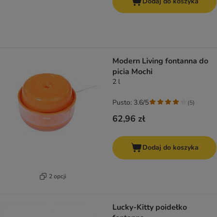
Dodaj do koszyka
Modern Living fontanna do
picia Mochi
2 l
Pusto: 3.6/5
(
5
)
62,96 zł
Dodaj do koszyka
2 opcji
Lucky-Kitty poidełko