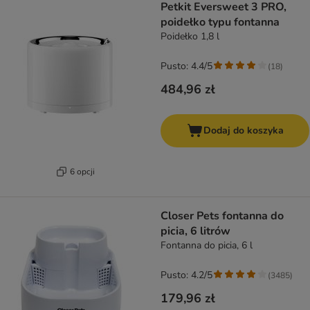
Petkit Eversweet 3 PRO,
poidełko typu fontanna
Poidełko 1,8 l
Pusto: 4.4/5
(
18
)
484,96 zł
Dodaj do koszyka
6 opcji
Closer Pets fontanna do
picia, 6 litrów
Fontanna do picia, 6 l
Pusto: 4.2/5
(
3485
)
179,96 zł