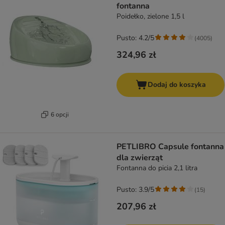
fontanna
Poidełko, zielone 1,5 l
Pusto: 4.2/5
(
4005
)
324,96 zł
Dodaj do koszyka
6 opcji
PETLIBRO Capsule fontanna
dla zwierząt
Fontanna do picia 2,1 litra
Pusto: 3.9/5
(
15
)
207,96 zł