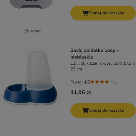
Dodaj do koszyka
4 opcji
Savic poidełko Loop -
niebieskie
1,5 l, dł. x szer. x wys.: 26 x 17,5 x
23 cm
Pusto: 4/5
(
5
)
41,96 zł
Dodaj do koszyka