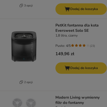
3 opcji
Dodaj do koszyka
PetKit fontanna dla kota
Eversweet Solo SE
1,8 litra, czarny
Pusto: 4/5
(
23
)
149,96 zł
Dodaj do koszyka
2 opcji
Modern Living wymienny
filtr do fontanny