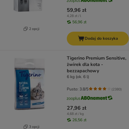
59,96 zł
4,28 zł / l
56,96 zł
2 opcji
Dodaj do koszyka
Tigerino Premium Sensitive,
żwirek dla kota -
bezzapachowy
6 kg (ok. 6 l)
Pusto: 3.8/5
(
2380
)
27,96 zł
4,68 zł / kg
26,56 zł
3 opcji