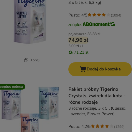
3 x 5 l (ok. 6,3 kg)
Pusto: 4/5
(
1094
)
pojedynczo
83,88 zł
74,96 zł
5,00 zł / l
71,21 zł
3 opcji
Dodaj do koszyka
ooplus poleca
Pakiet próbny Tigerino
Crystals, żwirek dla kota -
różne rodzaje
3 różne rodzaje, 3 x 5 l (Classic,
Lavender, Flower Power)
Pusto: 4.2/5
(
1299
)