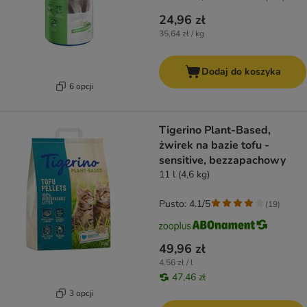
24,96 zł
35,64 zł / kg
Dodaj do koszyka
6 opcji
Tigerino Plant-Based,
żwirek na bazie tofu -
sensitive, bezzapachowy
11 l (4,6 kg)
Pusto: 4.1/5
(
19
)
49,96 zł
4,56 zł / l
47,46 zł
3 opcji