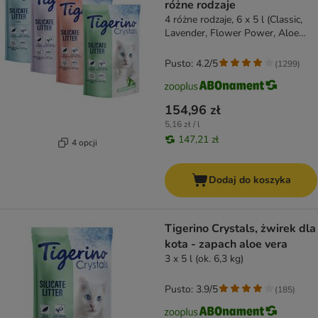
różne rodzaje
4 różne rodzaje, 6 x 5 l (Classic,
Lavender, Flower Power, Aloe
Vera)
Pusto: 4.2/5
(
1299
)
154,96 zł
5,16 zł / l
147,21 zł
4 opcji
Dodaj do koszyka
Tigerino Crystals, żwirek dla
kota - zapach aloe vera
3 x 5 l (ok. 6,3 kg)
Pusto: 3.9/5
(
185
)