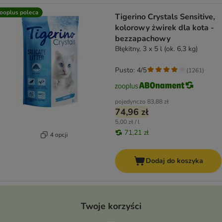
ooplus poleca
Tigerino Crystals Sensitive,
kolorowy żwirek dla kota -
bezzapachowy
Błękitny, 3 x 5 l (ok. 6,3 kg)
Pusto: 4/5
(
1261
)
pojedynczo
83,88 zł
74,96 zł
5,00 zł / l
71,21 zł
4 opcji
Dodaj do koszyka
Twoje korzyści