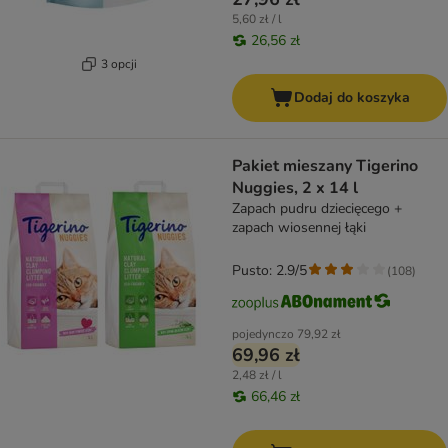
5,60 zł / l
26,56 zł
3 opcji
Dodaj do koszyka
Pakiet mieszany Tigerino
Nuggies, 2 x 14 l
Zapach pudru dziecięcego +
zapach wiosennej łąki
Pusto: 2.9/5
(
108
)
pojedynczo
79,92 zł
69,96 zł
2,48 zł / l
66,46 zł