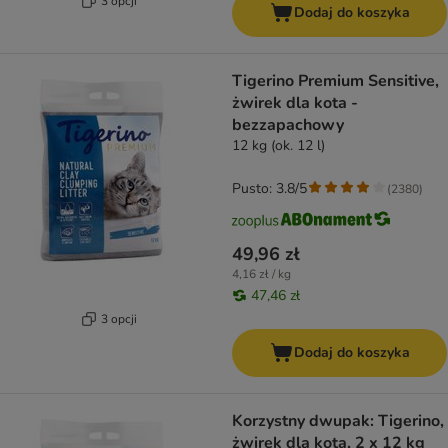
3 opcji
Dodaj do koszyka
Tigerino Premium Sensitive,
żwirek dla kota -
bezzapachowy
12 kg (ok. 12 l)
Pusto: 3.8/5
(
2380
)
49,96 zł
4,16 zł / kg
47,46 zł
3 opcji
Dodaj do koszyka
Korzystny dwupak: Tigerino,
żwirek dla kota, 2 x 12 kg