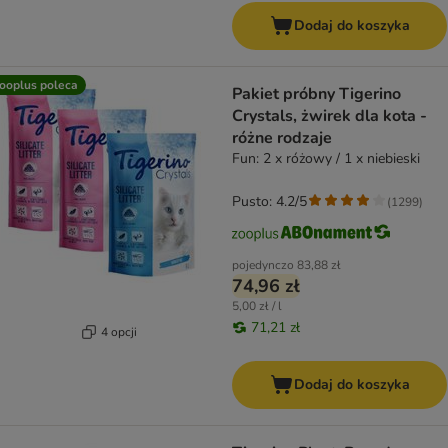
Dodaj do koszyka
ooplus poleca
Pakiet próbny Tigerino
Crystals, żwirek dla kota -
różne rodzaje
Fun: 2 x różowy / 1 x niebieski
Pusto: 4.2/5
(
1299
)
pojedynczo
83,88 zł
74,96 zł
5,00 zł / l
71,21 zł
4 opcji
Dodaj do koszyka