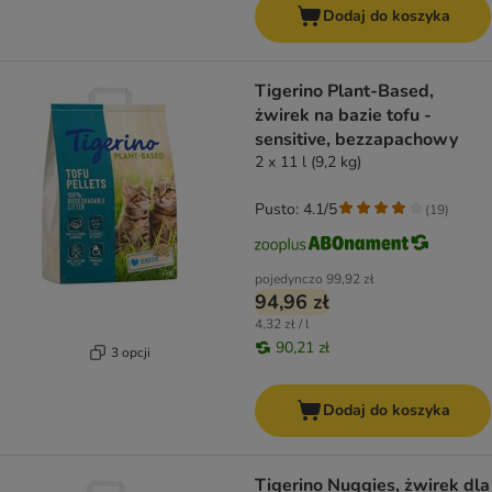
Dodaj do koszyka
Tigerino Plant-Based,
żwirek na bazie tofu -
sensitive, bezzapachowy
2 x 11 l (9,2 kg)
Pusto: 4.1/5
(
19
)
pojedynczo
99,92 zł
94,96 zł
4,32 zł / l
90,21 zł
3 opcji
Dodaj do koszyka
Tigerino Nuggies, żwirek dla