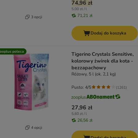
74,96 zł
5,00 zł / l
71,21 zł
3 opcji
Dodaj do koszyka
ooplus poleca
Tigerino Crystals Sensitive,
kolorowy żwirek dla kota -
bezzapachowy
Różowy, 5 l (ok. 2,1 kg)
Pusto: 4/5
(
1261
)
27,96 zł
5,60 zł / l
26,56 zł
4 opcji
Dodaj do koszyka