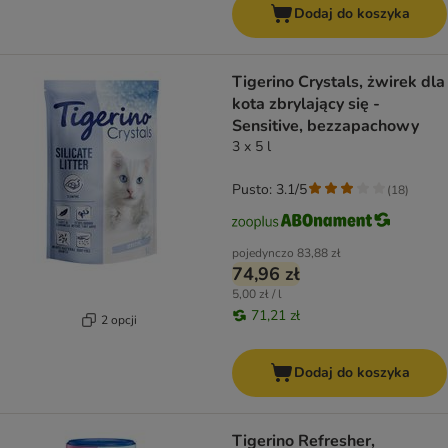
Dodaj do koszyka
Tigerino Crystals, żwirek dla
kota zbrylający się -
Sensitive, bezzapachowy
3 x 5 l
Pusto: 3.1/5
(
18
)
pojedynczo
83,88 zł
74,96 zł
5,00 zł / l
71,21 zł
2 opcji
Dodaj do koszyka
Tigerino Refresher,