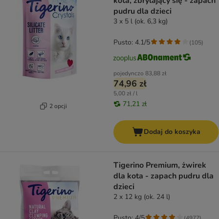
kota, zbrylający się - zapach
pudru dla dzieci
3 x 5 l (ok. 6,3 kg)
Pusto: 4.1/5
(
105
)
pojedynczo
83,88 zł
74,96 zł
5,00 zł / l
71,21 zł
2 opcji
Dodaj do koszyka
Tigerino Premium, żwirek
dla kota - zapach pudru dla
dzieci
2 x 12 kg (ok. 24 l)
Pusto: 4/5
(
4977
)