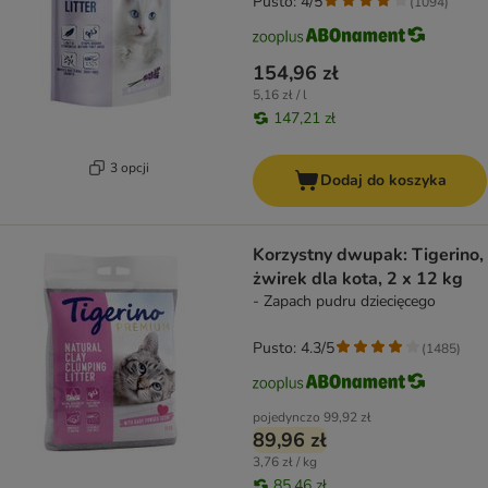
Pusto: 4/5
(
1094
)
154,96 zł
5,16 zł / l
147,21 zł
3 opcji
Dodaj do koszyka
Korzystny dwupak: Tigerino,
żwirek dla kota, 2 x 12 kg
- Zapach pudru dziecięcego
Pusto: 4.3/5
(
1485
)
pojedynczo
99,92 zł
89,96 zł
3,76 zł / kg
85,46 zł