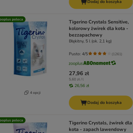
Dodaj do koszyka
ooplus poleca
Tigerino Crystals Sensitive,
kolorowy żwirek dla kota -
bezzapachowy
Błękitny, 5 l (ok. 2,1 kg)
Pusto: 4/5
(
1261
)
27,96 zł
5,60 zł / l
26,56 zł
4 opcji
Dodaj do koszyka
ooplus poleca
Tigerino Crystals, żwirek dla
kota - zapach lawendowy