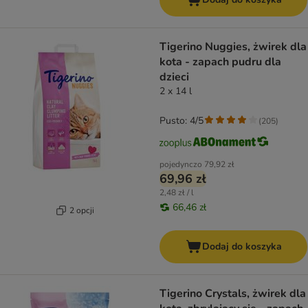
Tigerino Nuggies, żwirek dla
kota - zapach pudru dla
dzieci
2 x 14 l
Pusto: 4/5
(
205
)
pojedynczo
79,92 zł
69,96 zł
2,48 zł / l
66,46 zł
2 opcji
Dodaj do koszyka
Tigerino Crystals, żwirek dla