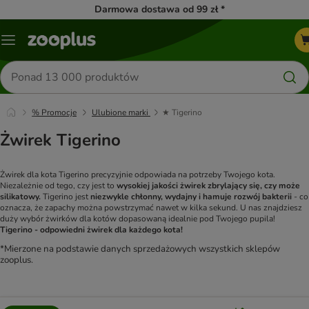
Darmowa dostawa od 99 zł *
Menu
Szukaj
produktów
% Promocje
Ulubione marki
★ Tigerino
Żwirek Tigerino
Żwirek dla kota Tigerino precyzyjnie odpowiada na potrzeby Twojego kota.
Niezależnie od tego, czy jest to
wysokiej jakości żwirek zbrylający się, czy może
silikatowy.
Tigerino jest
niezwykle chłonny, wydajny i hamuje rozwój bakterii
- co
oznacza, że zapachy można powstrzymać nawet w kilka sekund. U nas znajdziesz
duży wybór żwirków dla kotów dopasowaną idealnie pod Twojego pupila!
Tigerino - odpowiedni żwirek dla każdego kota!
*Mierzone na podstawie danych sprzedażowych wszystkich sklepów
zooplus.