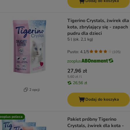
Dodaj do koszyka
Tigerino Crystals, żwirek dla
kota, zbrylający się - zapach
pudru dla dzieci
5 l (ok. 2,1 kg)
Pusto: 4.1/5
(
105
)
27,96 zł
5,60 zł / l
26,56 zł
2 opcji
Dodaj do koszyka
ooplus poleca
Pakiet próbny Tigerino
Crystals, żwirek dla kota -