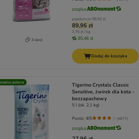
pojedynczo
99,92 zł
89,96 zł
3,76 zł / kg
85,46 zł
3 opcji
Dodaj do koszyka
ooplus poleca
Tigerino Crystals Classic
Sensitive, żwirek dla kota -
bezzapachowy
5 l (ok. 2,1 kg)
Pusto: 4/5
(
4677
)
27,96 zł