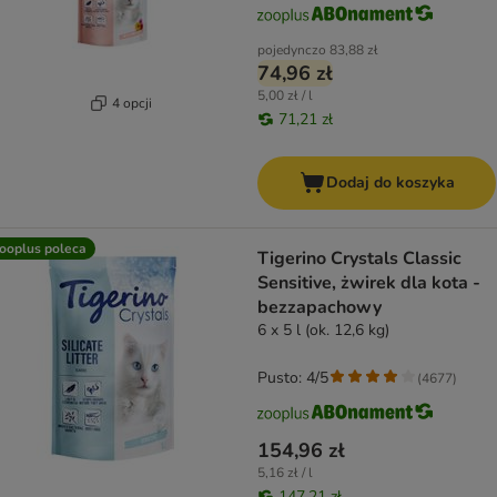
pojedynczo
83,88 zł
74,96 zł
5,00 zł / l
4 opcji
71,21 zł
Dodaj do koszyka
ooplus poleca
Tigerino Crystals Classic
Sensitive, żwirek dla kota -
bezzapachowy
6 x 5 l (ok. 12,6 kg)
Pusto: 4/5
(
4677
)
154,96 zł
5,16 zł / l
147,21 zł