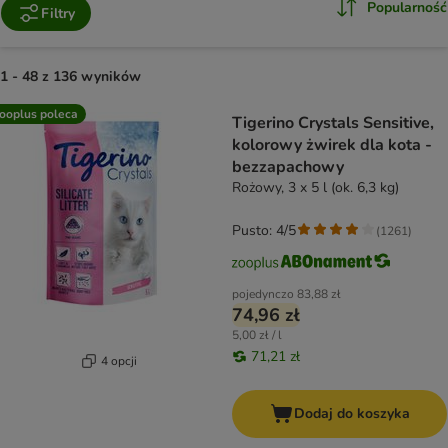
Popularność
Filtry
1 - 48 z 136 wyników
product items have been changed
ooplus poleca
Tigerino Crystals Sensitive,
kolorowy żwirek dla kota -
bezzapachowy
Rożowy, 3 x 5 l (ok. 6,3 kg)
Pusto: 4/5
(
1261
)
pojedynczo
83,88 zł
74,96 zł
5,00 zł / l
71,21 zł
4 opcji
Dodaj do koszyka