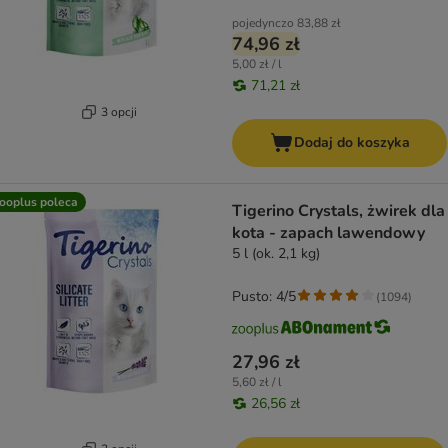
pojedynczo
83,88 zł
74,96 zł
5,00 zł / l
71,21 zł
3 opcji
Dodaj do koszyka
ooplus poleca
Tigerino Crystals, żwirek dla
kota - zapach lawendowy
5 l (ok. 2,1 kg)
Pusto: 4/5
(
1094
)
27,96 zł
5,60 zł / l
26,56 zł