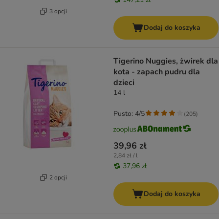
3 opcji
Dodaj do koszyka
Tigerino Nuggies, żwirek dla
kota - zapach pudru dla
dzieci
14 l
Pusto: 4/5
(
205
)
39,96 zł
2,84 zł / l
37,96 zł
2 opcji
Dodaj do koszyka