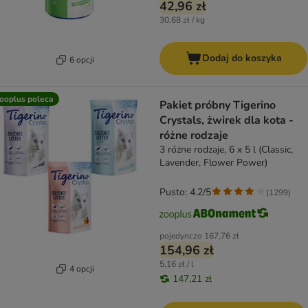
42,96 zł
30,68 zł / kg
Dodaj do koszyka
6 opcji
ooplus poleca
Pakiet próbny Tigerino
Crystals, żwirek dla kota -
różne rodzaje
3 różne rodzaje, 6 x 5 l (Classic,
Lavender, Flower Power)
Pusto: 4.2/5
(
1299
)
pojedynczo
167,76 zł
154,96 zł
5,16 zł / l
4 opcji
147,21 zł