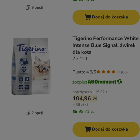
9 opcji
Dodaj do koszyka
Tigerino Performance White
Intense Blue Signal, żwirek
dla kota
2 x 12 l
Pusto: 4.3/5
(
60
)
pojedynczo
115,92 zł
104,96 zł
4,36 zł / l
99,71 zł
2 opcji
Dodaj do koszyka