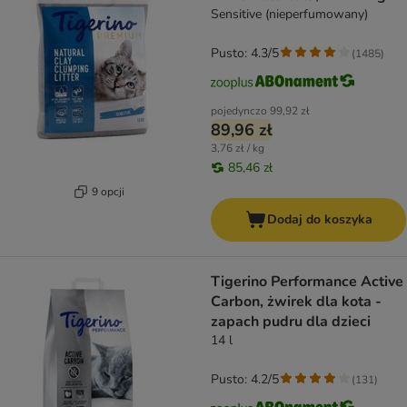
Sensitive (nieperfumowany)
Pusto: 4.3/5
(
1485
)
pojedynczo
99,92 zł
89,96 zł
3,76 zł / kg
85,46 zł
9 opcji
Dodaj do koszyka
Tigerino Performance Active
Carbon, żwirek dla kota -
zapach pudru dla dzieci
14 l
Pusto: 4.2/5
(
131
)