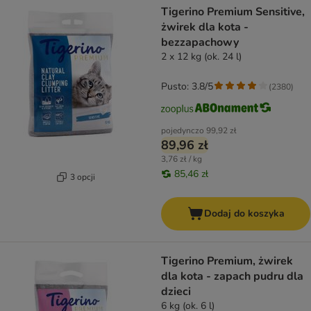
Tigerino Premium Sensitive,
żwirek dla kota -
bezzapachowy
2 x 12 kg (ok. 24 l)
Pusto: 3.8/5
(
2380
)
pojedynczo
99,92 zł
89,96 zł
3,76 zł / kg
85,46 zł
3 opcji
Dodaj do koszyka
Tigerino Premium, żwirek
dla kota - zapach pudru dla
dzieci
6 kg (ok. 6 l)