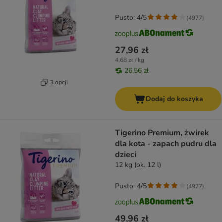
Pusto: 4/5
(
4977
)
27,96 zł
4,68 zł / kg
26,56 zł
3 opcji
Dodaj do koszyka
Tigerino Premium, żwirek
dla kota - zapach pudru dla
dzieci
12 kg (ok. 12 l)
Pusto: 4/5
(
4977
)
49,96 zł