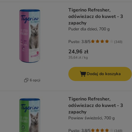
Tigerino Refresher,
odświeżacz do kuwet - 3
zapachy
Puder dla dzieci, 700 g
Pusto: 3.8/5
(
348
)
24,96 zł
35,64 zł / kg
Dodaj do koszyka
6 opcji
Tigerino Refresher,
odświeżacz do kuwet - 3
zapachy
Powiew świeżości, 700 g
Pusto: 3.8/5
(
348
)