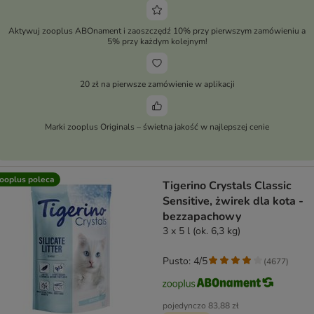
Aktywuj zooplus ABOnament i zaoszczędź 10% przy pierwszym zamówieniu a
5% przy każdym kolejnym!
20 zł na pierwsze zamówienie w aplikacji
Marki zooplus Originals – świetna jakość w najlepszej cenie
ooplus poleca
Tigerino Crystals Classic
Sensitive, żwirek dla kota -
bezzapachowy
3 x 5 l (ok. 6,3 kg)
Pusto: 4/5
(
4677
)
pojedynczo
83,88 zł