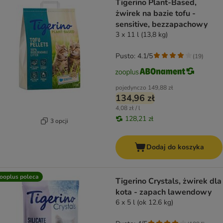
Tigerino Plant-Based,
żwirek na bazie tofu -
sensitive, bezzapachowy
3 x 11 l (13,8 kg)
Pusto: 4.1/5
(
19
)
pojedynczo
149,88 zł
134,96 zł
4,08 zł / l
128,21 zł
3 opcji
Dodaj do koszyka
ooplus poleca
Tigerino Crystals, żwirek dla
kota - zapach lawendowy
6 x 5 l (ok 12.6 kg)