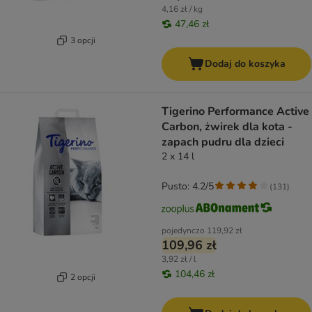
4,16 zł / kg
47,46 zł
3 opcji
Dodaj do koszyka
Tigerino Performance Active
Carbon, żwirek dla kota -
zapach pudru dla dzieci
2 x 14 l
Pusto: 4.2/5
(
131
)
pojedynczo
119,92 zł
109,96 zł
3,92 zł / l
104,46 zł
2 opcji