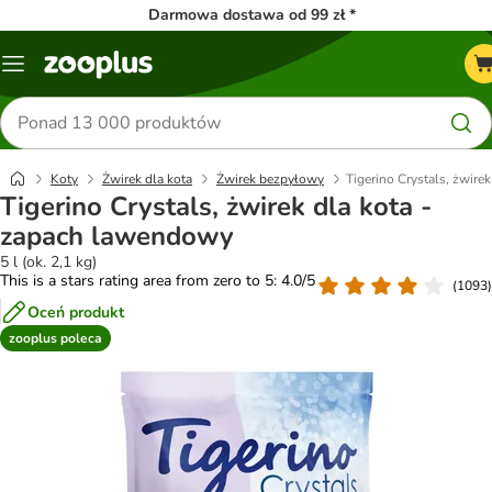
Darmowa dostawa od 99 zł *
Menu
Szukaj
produktów
Koty
Żwirek dla kota
Żwirek bezpyłowy
Tigerino Crystals, żwire
Tigerino Crystals, żwirek dla kota -
zapach lawendowy
5 l (ok. 2,1 kg)
This is a stars rating area from zero to 5: 4.0/5
(
1093
)
Oceń produkt
zooplus poleca