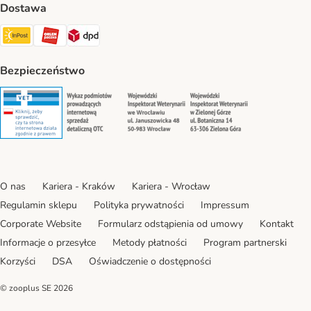
Dostawa
Paczkomat® Shipping Method
ORLEN Paczka Shipping Method
DPD Shipping Method
Bezpieczeństwo
Security
Security
Security
Security
O nas
Kariera - Kraków
Kariera - Wrocław
Regulamin sklepu
Polityka prywatności
Impressum
Corporate Website
Formularz odstąpienia od umowy
Kontakt
Informacje o przesyłce
Metody płatności
Program partnerski
Korzyści
DSA
Oświadczenie o dostępności
© zooplus SE
2026