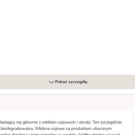
rkami
Pokaż szczegóły
kładający się głównie z włókien sojowych i skrobi. Ten szczególnie
y i biodegradowalny. Włókna sojowe są produktem ubocznym
 bardzo zbrylone i rozpuszczalne w wodzie, ściółkę można usuwać