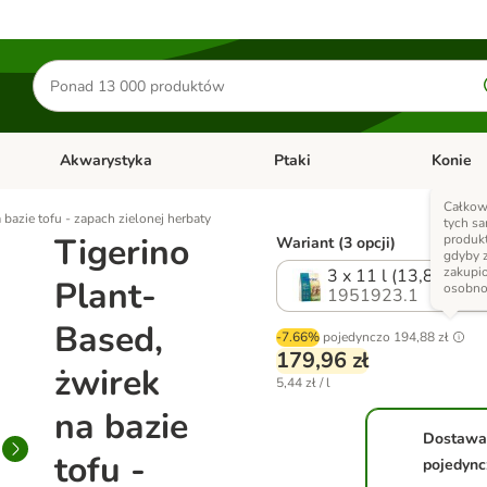
Szukaj
produktów
Akwarystyka
Ptaki
Konie
y
Otwórz menu kategorii: Małe zwierzęta
Otwórz menu kategorii: Akwaryst
Otwórz men
Całkow
 bazie tofu - zapach zielonej herbaty
tych s
Tigerino
produk
Wariant (3 opcji)
gdyby 
zakupi
3 x 11 l (13,8 kg)
Plant-
osobn
1951923.1
Based,
-7.66%
pojedynczo
194,88 zł
179,96 zł
żwirek
5,44 zł / l
na bazie
Dostawa
tofu -
pojedync