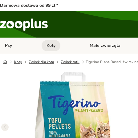
Darmowa dostawa od 99 zł *
Psy
Koty
Małe zwierzęta
Otwórz menu kategorii: Psy
Otwórz menu kategorii: Kot
Koty
Żwirek dla kota
Żwirek tofu
Tigerino Plant-Based, żwirek na