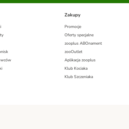
Zakupy
i
Promocje
ty
Oferty specjalne
zooplus ABOnament
onisk
zooOutlet
dowców
Aplikacja zooplus
ki
Klub Kociaka
Klub Szczeniaka