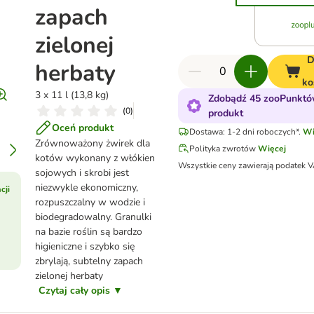
zapach
zielonej
D
herbaty
ko
3 x 11 l (13,8 kg)
Zdobądź 45 zooPunktó
(
0
)
produkt
Oceń produkt
Dostawa: 1-2 dni roboczych*.
Wi
Zrównoważony żwirek dla
Polityka zwrotów
Więcej
kotów wykonany z włókien
Wszystkie ceny zawierają podatek 
sojowych i skrobi jest
niezwykle ekonomiczny,
cji
rozpuszczalny w wodzie i
biodegradowalny. Granulki
na bazie roślin są bardzo
higieniczne i szybko się
zbrylają, subtelny zapach
zielonej herbaty
Czytaj cały opis ▼