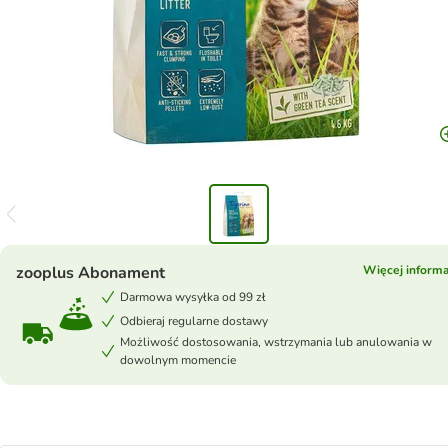
zooplus Abonament
Więcej informa
Darmowa wysyłka od 99 zł
Odbieraj regularne dostawy
Możliwość dostosowania, wstrzymania lub anulowania w
dowolnym momencie