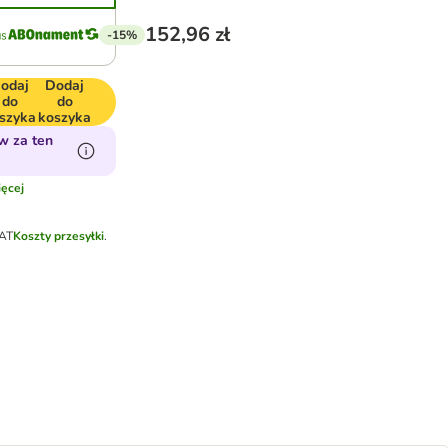
152,96 zł
-15%
odaj
Dodaj
do
do
szyka
koszyka
w za ten
ęcej
VAT
Koszty przesyłki
.