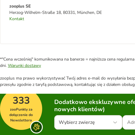
zooplus SE
Herzog-Wilhelm-Straße 18, 80331, München, DE
Kontakt
*"Cena wcześniej" komunikowana na banerze = najniższa cena regularna 
dni.
Warunki dostawy
zooplus ma prawo wykorzystywać Twój adres e-mail do wysyłania bezpo
przesyłu zgodnie z taryfą podstawową, kontaktując się z działem obsługi
333
Dodatkowo ekskluzywne ofer
nowych klientów)
zooPunkty za
dołączenie do
Newslettera
Wybierz zwierzę