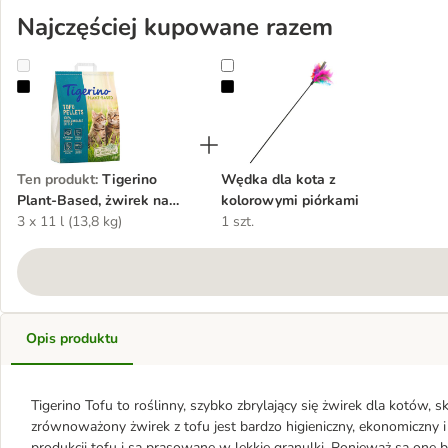
Najczęściej kupowane razem
Tigerino Plant-Based, żwirek na bazie tofu - zapach zielonej herbaty
Wędka dla kota z kolorowymi pió
Ten produkt
:
Tigerino
Wędka dla kota z
Plant-Based, żwirek na
kolorowymi piórkami
bazie tofu - zapach zielonej
3 x 11 l (13,8 kg)
1 szt.
herbaty
Opis produktu
Tigerino Tofu to roślinny, szybko zbrylający się żwirek dla kotów, s
zrównoważony żwirek z tofu jest bardzo higieniczny, ekonomiczn
produkcji tofu i są prasowane w lekkie granulki. Ponieważ są one