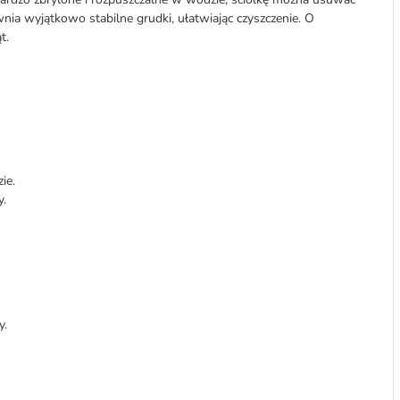
nia wyjątkowo stabilne grudki, ułatwiając czyszczenie. O
t.
ie.
y.
y.